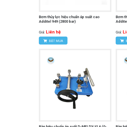
Bơm thủy lực hiệu chuẩn áp suất cao
Bơm th
Additel 949 (2800 bar)
Addite
Liên hệ
L
Giá:
Giá:
ĐẶT MUA
Bàn hiệu chuẩn áp suất D-MEI DY-YL6 (0-
Bàn hi