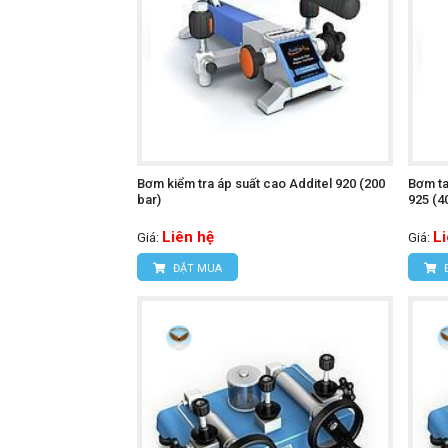
Bơm kiểm tra áp suất cao Additel 920 (200
Bơm ta
bar)
925 (4
Liên hệ
L
Giá:
Giá:
ĐẶT MUA