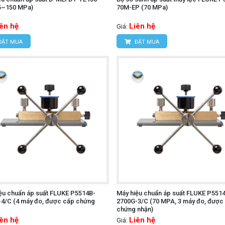
5~150 MPa)
70M-EP (70 MPa)
iên hệ
Liên hệ
Giá:
ĐẶT MUA
ĐẶT MUA
ệu chuẩn áp suất FLUKE P5514B-
Máy hiệu chuẩn áp suất FLUKE P551
4/C (4 máy đo, được cấp chứng
2700G-3/C (70 MPA, 3 máy đo, được
chứng nhận)
iên hệ
Liên hệ
Giá: