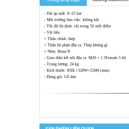
Thông số kỹ thuật
- Dải áp suất: 0~25 bar
- Môi trường làm việc: không khí
- Tốc độ ổn định: chỉ trong 5S mỗi điểm
- Vật liệu:
+ Thân chính: thép
+ Thân bộ phận đầu ra: Thép không gỉ
+ Nệm: Buna-N
- Giao diện kết nối đầu ra: M20 × 1.5Female 5 bộ
- Trọng lượng: 24 kg
- Kích thước: 850L×320W×250H (mm)
- Đóng gói: Gỗ dán
SẢN PHẨM LIÊN QUAN