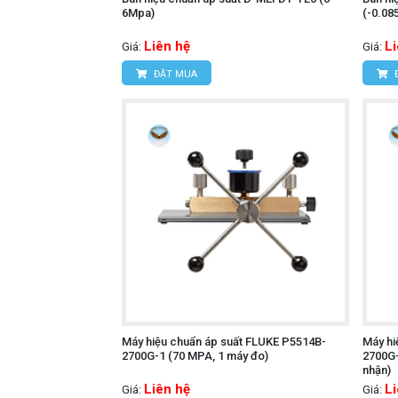
6Mpa)
(-0.08
Liên hệ
L
Giá:
Giá:
ĐẶT MUA
Máy hiệu chuẩn áp suất FLUKE P5514B-
Máy hi
2700G-1 (70 MPA, 1 máy đo)
2700G-
nhận)
Liên hệ
L
Giá:
Giá: