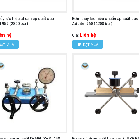
ủy lực hiệu chuẩn áp suất cao
Bơm thủy lực hiệu chuẩn áp suất cao
l 959 (2800 bar)
Additel 960 (4200 bar)
iên hệ
Liên hệ
Giá:
ĐẶT MUA
ĐẶT MUA
ệu chuẩn áp suất D-MEI DY-YL150
Bộ so sánh áp suất thủy lực FLUKE P