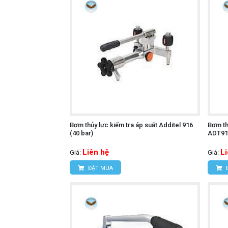
Bơm thủy lực kiểm tra áp suất Additel 916
Bơm th
(40 bar)
ADT91
Liên hệ
L
Giá:
Giá:
ĐẶT MUA