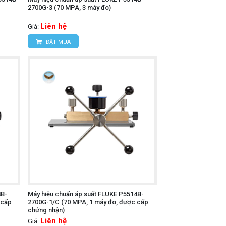
2700G-3 (70 MPA, 3 máy đo)
Liên hệ
Giá:
ĐẶT MUA
4B-
Máy hiệu chuẩn áp suất FLUKE P5514B-
 cấp
2700G-1/C (70 MPA, 1 máy đo, được cấp
chứng nhận)
Liên hệ
Giá: