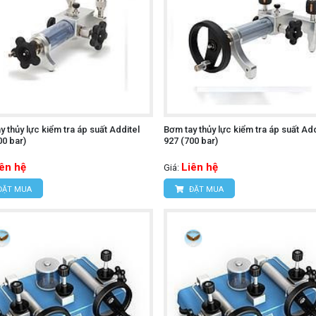
y thủy lực kiểm tra áp suất Additel
Bơm tay thủy lực kiểm tra áp suất Add
00 bar)
927 (700 bar)
iên hệ
Liên hệ
Giá:
ĐẶT MUA
ĐẶT MUA