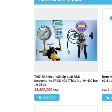
Thiết bị hiệu chuẩn áp suất R&D
Bơm ki
Instruments EPCK 400 (Thủy lực, 0~400 bar
(0.4 ba
; 0.05%)
48,600,000
L
VND
Giá:
ĐẶT MUA