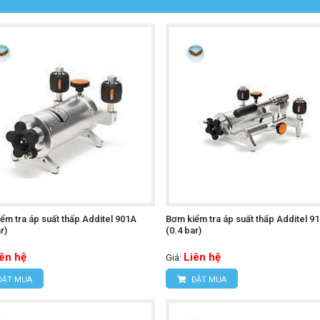
ểm tra áp suất thấp Additel 901A
Bơm kiểm tra áp suất thấp Additel 9
r)
(0.4 bar)
iên hệ
Liên hệ
Giá:
ĐẶT MUA
ĐẶT MUA