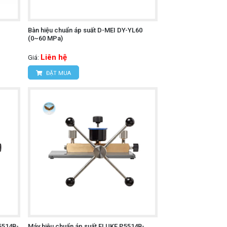
Bàn hiệu chuẩn áp suất D-MEI DY-YL60
(0~60 MPa)
Liên hệ
Giá:
ĐẶT MUA
5514B-
Máy hiệu chuẩn áp suất FLUKE P5514B-