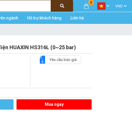
0
yên ngành
Hỗ trợ khách hàng
Liên hệ
 điện HUAXIN HS316L (0~25 bar)
Yêu cầu báo giá
Mua ngay