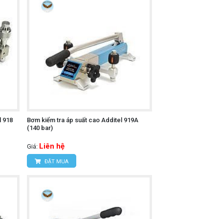
l 918
Bơm kiểm tra áp suất cao Additel 919A
(140 bar)
Liên hệ
Giá:
ĐẶT MUA