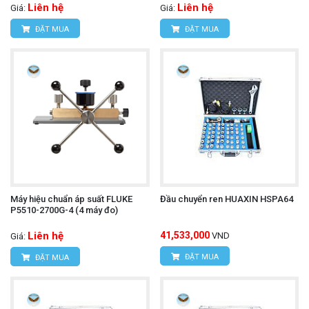
Liên hệ
Liên hệ
Giá:
Giá:
ĐẶT MUA
ĐẶT MUA
Máy hiệu chuẩn áp suất FLUKE
Đầu chuyển ren HUAXIN HSPA64
P5510-2700G-4 (4 máy đo)
Liên hệ
41,533,000
VND
Giá:
ĐẶT MUA
ĐẶT MUA