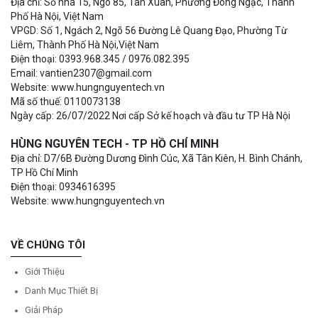
Địa chỉ: Số nhà 15, Ngõ 85, Tân Xuân, Phường Đông Ngạc, Thành
Phố Hà Nội, Việt Nam
VPGD: Số 1, Ngách 2, Ngõ 56 Đường Lê Quang Đạo, Phường Từ
Liêm, Thành Phố Hà Nội,Việt Nam
Điện thoại: 0393.968.345 / 0976.082.395
Email: vantien2307@gmail.com
Website: www.hungnguyentech.vn
Mã số thuế: 0110073138
Ngày cấp: 26/07/2022 Nơi cấp Sở kế hoạch và đầu tư TP Hà Nội
HÙNG NGUYÊN TECH - TP HỒ CHÍ MINH
Địa chỉ: D7/6B Đường Dương Đình Cúc, Xã Tân Kiên, H. Bình Chánh,
TP Hồ Chí Minh
Điện thoại: 0934616395
Website: www.hungnguyentech.vn
VỀ CHÚNG TÔI
Giới Thiệu
Danh Mục Thiết Bị
Giải Pháp