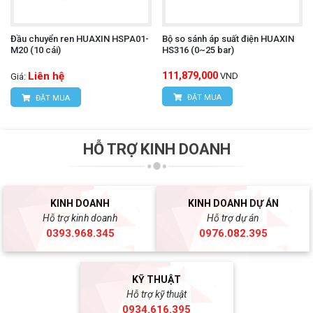
Đầu chuyển ren HUAXIN HSPA01-
Bộ so sánh áp suất điện HUAXIN
M20 (10 cái)
HS316 (0~25 bar)
Liên hệ
111,879,000
VND
Giá:
ĐẶT MUA
ĐẶT MUA
HỖ TRỢ KINH DOANH
KINH DOANH
KINH DOANH DỰ ÁN
Hỗ trợ kinh doanh
Hỗ trợ dự án
0393.968.345
0976.082.395
KỸ THUẬT
Hỗ trợ kỹ thuật
0934.616.395