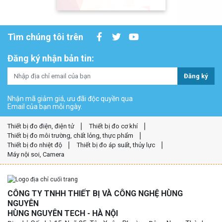
Tìm chúng tôi trên
Đăng ký nhận bản tin:
Đăng ký
Nhận mã giảm giá, ưu đãi độc quyền qua
Email của bạn mỗi ngày.
Thiết bị đo điện, điện tử
Thiết bị đo cơ khí
Thiết bị đo môi trường, chất lỏng, thực phẩm
Thiết bị đo nhiệt độ
Thiết bị đo áp suất, thủy lực
Máy nội soi, Camera
CÔNG TY TNHH THIẾT BỊ VÀ CÔNG NGHỆ HÙNG
NGUYÊN
HÙNG NGUYÊN TECH - HÀ NỘI