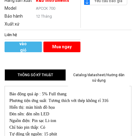
Hãng sản xuất
R&D Instruments
Yêu cầu báo giá
Model
APCCK 700
Bảo hành
12 Tháng
Xuất xứ
Liên hệ
Thêm
vào
Mua ngay
giỏ
hàng
THÔNG SỐ KỸ THUẬT
Catalog/datasheet/Hướng dẫn
sử dụng
Báo động quá áp : 5% Full thang
Phương tiện ứng suất: Tương thích với thép không rỉ 316
Hiển thị: màn hình đồ họa
Đèn nền: đèn nền LED
Nguồn điện: Pin sạc Li-ion
Chỉ báo pin thấp: Có
Tự động tắt nguồn: 15 phút