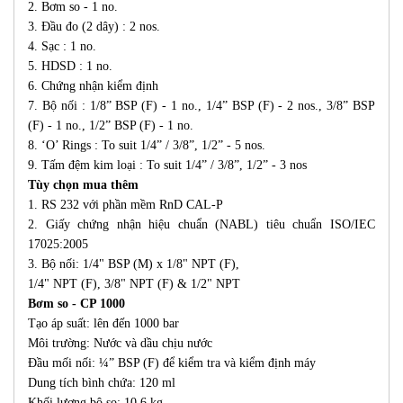
2. Bơm so - 1 no.
3. Đầu đo (2 dây) : 2 nos.
4. Sạc : 1 no.
5. HDSD : 1 no.
6. Chứng nhận kiểm định
7. Bộ nối : 1/8” BSP (F) - 1 no., 1/4” BSP (F) - 2 nos., 3/8” BSP
(F) - 1 no., 1/2” BSP (F) - 1 no.
8. ‘O’ Rings : To suit 1/4” / 3/8”, 1/2” - 5 nos.
9. Tấm đệm kim loại : To suit 1/4” / 3/8”, 1/2” - 3 nos
Tùy chọn mua thêm
1. RS 232 với phần mềm RnD CAL-P
2. Giấy chứng nhận hiệu chuẩn (NABL) tiêu chuẩn ISO/IEC
17025:2005
3. Bộ nối: 1/4" BSP (M) x 1/8" NPT (F),
1/4" NPT (F), 3/8" NPT (F) & 1/2" NPT
Bơm so - CP 1000
Tạo áp suất: lên đến 1000 bar
Môi trường: Nước và dầu chịu nước
Đầu mối nối: ¼” BSP (F) để kiểm tra và kiểm định máy
Dung tích bình chứa: 120 ml
Khối lượng bộ so: 10.6 kg