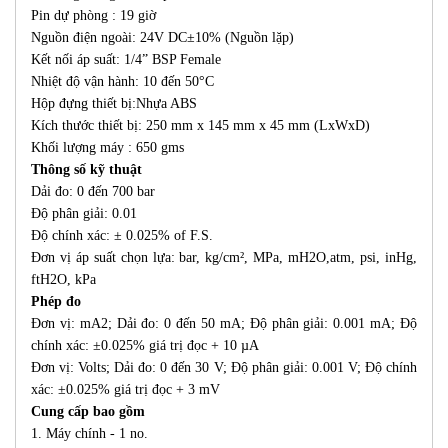
Pin dự phòng : 19 giờ
Nguồn điện ngoài: 24V DC±10% (Nguồn lặp)
Kết nối áp suất: 1/4” BSP Female
Nhiệt độ vận hành: 10 đến 50°C
Hộp đựng thiết bị:Nhựa ABS
Kích thước thiết bị: 250 mm x 145 mm x 45 mm (LxWxD)
Khối lượng máy : 650 gms
Thông số kỹ thuật
Dải đo: 0 đến 700 bar
Độ phân giải: 0.01
Độ chính xác: ± 0.025% of F.S.
Đơn vị áp suất chọn lựa: bar, kg/cm², MPa, mH2O,atm, psi, inHg,
ftH2O, kPa
Phép đo
Đơn vị: mA2; Dải đo: 0 đến 50 mA; Độ phân giải: 0.001 mA; Độ
chính xác: ±0.025% giá trị đọc + 10 µA
Đơn vị: Volts; Dải đo: 0 đến 30 V; Độ phân giải: 0.001 V; Độ chính
xác: ±0.025% giá trị đọc + 3 mV
Cung cấp bao gồm
1. Máy chính - 1 no.