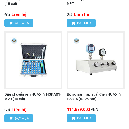
(18 cái)
NPT
Liên hệ
Liên hệ
Giá:
Giá:
ĐẶT MUA
ĐẶT MUA
Đầu chuyển ren HUAXIN HSPA01-
Bộ so sánh áp suất điện HUAXIN
M20 (10 cái)
HS316 (0~25 bar)
Liên hệ
111,879,000
VND
Giá:
ĐẶT MUA
ĐẶT MUA