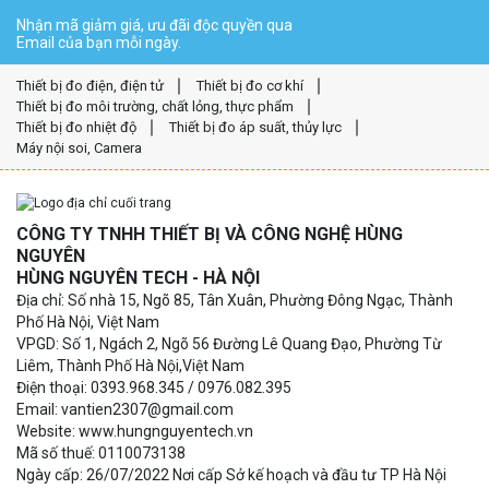
Nhận mã giảm giá, ưu đãi độc quyền qua
Email của bạn mỗi ngày.
Thiết bị đo điện, điện tử
Thiết bị đo cơ khí
Thiết bị đo môi trường, chất lỏng, thực phẩm
Thiết bị đo nhiệt độ
Thiết bị đo áp suất, thủy lực
Máy nội soi, Camera
CÔNG TY TNHH THIẾT BỊ VÀ CÔNG NGHỆ HÙNG
NGUYÊN
HÙNG NGUYÊN TECH - HÀ NỘI
Địa chỉ: Số nhà 15, Ngõ 85, Tân Xuân, Phường Đông Ngạc, Thành
Phố Hà Nội, Việt Nam
VPGD: Số 1, Ngách 2, Ngõ 56 Đường Lê Quang Đạo, Phường Từ
Liêm, Thành Phố Hà Nội,Việt Nam
Điện thoại: 0393.968.345 / 0976.082.395
Email: vantien2307@gmail.com
Website: www.hungnguyentech.vn
Mã số thuế: 0110073138
Ngày cấp: 26/07/2022 Nơi cấp Sở kế hoạch và đầu tư TP Hà Nội