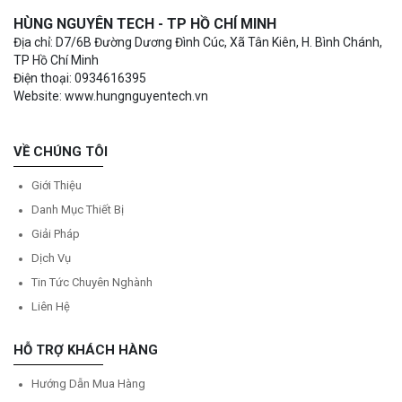
HÙNG NGUYÊN TECH - TP HỒ CHÍ MINH
Địa chỉ: D7/6B Đường Dương Đình Cúc, Xã Tân Kiên, H. Bình Chánh,
TP Hồ Chí Minh
Điện thoại: 0934616395
Website: www.hungnguyentech.vn
VỀ CHÚNG TÔI
Giới Thiệu
Danh Mục Thiết Bị
Giải Pháp
Dịch Vụ
Tin Tức Chuyên Nghành
Liên Hệ
HỖ TRỢ KHÁCH HÀNG
Hướng Dẫn Mua Hàng