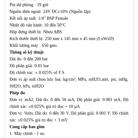
Pin dự phòng : 19 giờ
Nguồn điện ngoài: 24V DC±10% (Nguồn lặp)
Kết nối áp suất: 1/4” BSP Female
Nhiệt độ vận hành: 10 đến 50°C
Hộp đựng thiết bị: Nhựa ABS
Kích thước thiết bị: 250 mm x 145 mm x 45 mm (LxWxD)
Khối lượng máy : 650 gms
Thông số kỹ thuật
Dải đo: 0 đến 200 bar
Độ phân giải: 0.01 bar
Độ chính xác: ± 0.025% of F.S.
Đơn vị áp suất chọn lựa: bar, kg/cm², MPa, mH2O,atm, psi, inHg,
ftH2O, kPa, inH2O
Phép đo
Đơn vị: mA2; Dải đo: 0 đến 50 mA; Độ phân giải: 0.001 mA; Độ
chính xác: ±0.025% giá trị đọc + 10 µA
Đơn vị: Volts; Dải đo: 0 đến 30 V; Độ phân giải: 0.001 V; Độ chính
xác: ±0.025% giá trị đọc + 3 mV
Cung cấp bao gồm
1. Máy chính - 1 no.