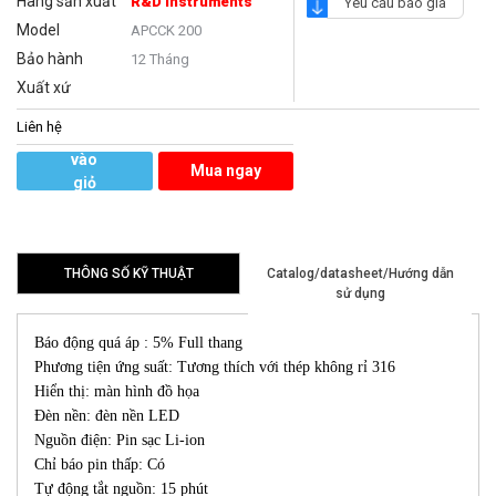
Hãng sản xuất
R&D Instruments
Yêu cầu báo giá
Model
APCCK 200
Bảo hành
12 Tháng
Xuất xứ
Liên hệ
Thêm
vào
Mua ngay
giỏ
hàng
THÔNG SỐ KỸ THUẬT
Catalog/datasheet/Hướng dẫn
sử dụng
Báo động quá áp : 5% Full thang
Phương tiện ứng suất: Tương thích với thép không rỉ 316
Hiển thị: màn hình đồ họa
Đèn nền: đèn nền LED
Nguồn điện: Pin sạc Li-ion
Chỉ báo pin thấp: Có
Tự động tắt nguồn: 15 phút