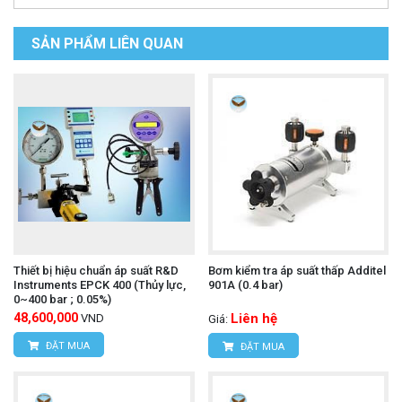
SẢN PHẨM LIÊN QUAN
Thiết bị hiệu chuẩn áp suất R&D
Bơm kiểm tra áp suất thấp Additel
Instruments EPCK 400 (Thủy lực,
901A (0.4 bar)
0~400 bar ; 0.05%)
48,600,000
Liên hệ
VND
Giá:
ĐẶT MUA
ĐẶT MUA