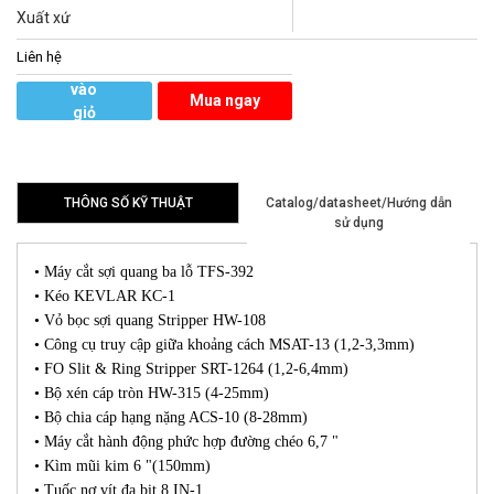
Xuất xứ
Liên hệ
Thêm
vào
Mua ngay
giỏ
hàng
THÔNG SỐ KỸ THUẬT
Catalog/datasheet/Hướng dẫn
sử dụng
• Máy cắt sợi quang ba lỗ TFS-392
• Kéo KEVLAR KC-1
• Vỏ bọc sợi quang Stripper HW-108
• Công cụ truy cập giữa khoảng cách MSAT-13 (1,2-3,3mm)
• FO Slit & Ring Stripper SRT-1264 (1,2-6,4mm)
• Bộ xén cáp tròn HW-315 (4-25mm)
• Bộ chia cáp hạng nặng ACS-10 (8-28mm)
• Máy cắt hành động phức hợp đường chéo 6,7 "
• Kìm mũi kim 6 "(150mm)
• Tuốc nơ vít đa bit 8 IN-1