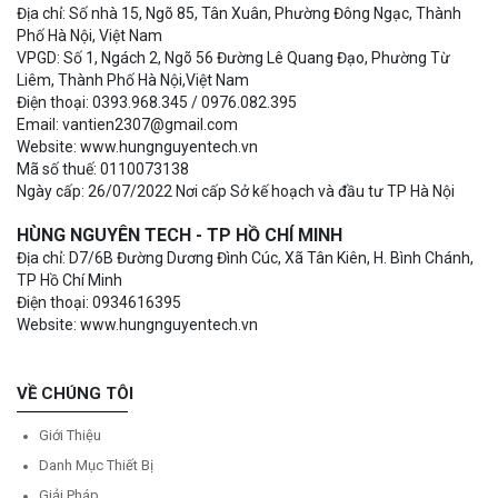
Địa chỉ: Số nhà 15, Ngõ 85, Tân Xuân, Phường Đông Ngạc, Thành
Phố Hà Nội, Việt Nam
VPGD: Số 1, Ngách 2, Ngõ 56 Đường Lê Quang Đạo, Phường Từ
Liêm, Thành Phố Hà Nội,Việt Nam
Điện thoại: 0393.968.345 / 0976.082.395
Email: vantien2307@gmail.com
Website: www.hungnguyentech.vn
Mã số thuế: 0110073138
Ngày cấp: 26/07/2022 Nơi cấp Sở kế hoạch và đầu tư TP Hà Nội
HÙNG NGUYÊN TECH - TP HỒ CHÍ MINH
Địa chỉ: D7/6B Đường Dương Đình Cúc, Xã Tân Kiên, H. Bình Chánh,
TP Hồ Chí Minh
Điện thoại: 0934616395
Website: www.hungnguyentech.vn
VỀ CHÚNG TÔI
Giới Thiệu
Danh Mục Thiết Bị
Giải Pháp