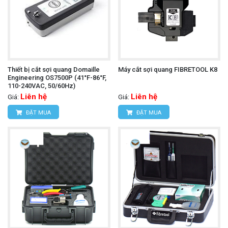
Thiết bị cắt sợi quang Domaille
Máy cắt sợi quang FIBRETOOL K8
Engineering OS7500P (41°F-86°F,
110-240VAC, 50/60Hz)
Liên hệ
Liên hệ
Giá:
Giá:
ĐẶT MUA
ĐẶT MUA