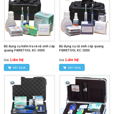
Bộ dụng cụ kiểm tra và vệ sinh cáp
Bộ dụng cụ vệ sinh cáp quang
quang FIBRETOOL KC-300S
FIBRETOOL KC-200S
Liên hệ
Liên hệ
Giá:
Giá:
ĐẶT MUA
ĐẶT MUA