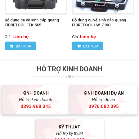
Bộ dụng cụ vệ sinh cáp quang
Bộ dụng cụ vệ sinh cáp quang
FIBRETOOL FTK-505
FIBRETOOL HW-710C
Liên hệ
Liên hệ
Giá:
Giá:
ĐẶT MUA
ĐẶT MUA
HỖ TRỢ KINH DOANH
KINH DOANH
KINH DOANH DỰ ÁN
Hỗ trợ kinh doanh
Hỗ trợ dự án
0393.968.345
0976.082.395
KỸ THUẬT
Hỗ trợ kỹ thuật