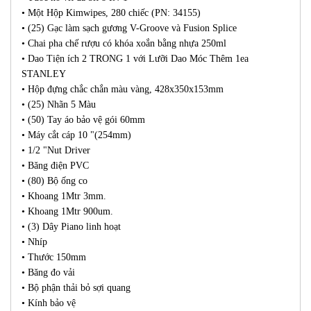
• Một Hộp Kimwipes, 280 chiếc (PN: 34155)
• (25) Gạc làm sạch gương V-Groove và Fusion Splice
• Chai pha chế rượu có khóa xoắn bằng nhựa 250ml
• Dao Tiện ích 2 TRONG 1 với Lưỡi Dao Móc Thêm 1ea
STANLEY
• Hộp đựng chắc chắn màu vàng, 428x350x153mm
• (25) Nhãn 5 Màu
• (50) Tay áo bảo vệ gói 60mm
• Máy cắt cáp 10 "(254mm)
• 1/2 "Nut Driver
• Băng điện PVC
• (80) Bộ ống co
• Khoang 1Mtr 3mm.
• Khoang 1Mtr 900um.
• (3) Dây Piano linh hoạt
• Nhíp
• Thước 150mm
• Băng đo vải
• Bộ phận thải bỏ sợi quang
• Kính bảo vệ