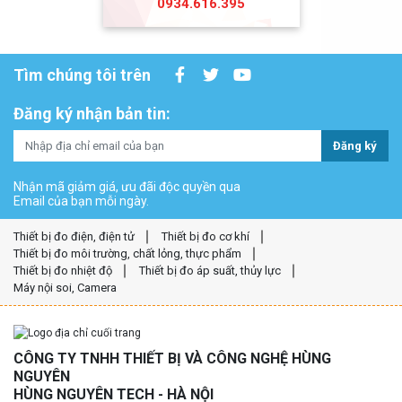
0934.616.395
Tìm chúng tôi trên
Đăng ký nhận bản tin:
Đăng ký
Nhận mã giảm giá, ưu đãi độc quyền qua
Email của bạn mỗi ngày.
Thiết bị đo điện, điện tử
Thiết bị đo cơ khí
Thiết bị đo môi trường, chất lỏng, thực phẩm
Thiết bị đo nhiệt độ
Thiết bị đo áp suất, thủy lực
Máy nội soi, Camera
CÔNG TY TNHH THIẾT BỊ VÀ CÔNG NGHỆ HÙNG
NGUYÊN
HÙNG NGUYÊN TECH - HÀ NỘI