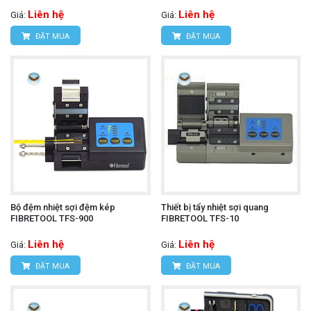
Liên hệ
Liên hệ
Giá:
Giá:
ĐẶT MUA
ĐẶT MUA
Bộ đệm nhiệt sợi đệm kép
Thiết bị tẩy nhiệt sợi quang
FIBRETOOL TFS-900
FIBRETOOL TFS-10
Liên hệ
Liên hệ
Giá:
Giá:
ĐẶT MUA
ĐẶT MUA