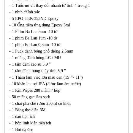
- 1 Tuốc nơ vít thay đổi nhanh từ tính 4 trong 1
- 1 nhíp chính xác
- 5 EPO-TEK 353ND Epoxy
- 10 Ống tiêm ứng dụng Epoxy 3ml
- 1 Phim Ba Lan 5um -10 tờ
- 1 phim Ba Lan 1um -10 tờ
- 1 phim Ba Lan 0,5um -10 tờ
- 1 Puck đánh bóng phổ thông 2,5mm
- 1 miếng đánh bóng LC / MU
- 1 tấm đệm cao su 5,9 "
- 1 tấm đánh bóng thủy tinh 5,9 "
- 1 Thảm làm việc lớn màu đen (15 "× 11")
- 10 khăn lau sợi IPA (được làm ẩm trước)
- 1 KimWipes 280 mảnh / hộp
- 50 miếng gạc làm sạch
- 1 chai pha chế rượu 250ml có khóa
- 1 Băng thợ điện 3M
- 1 dao tiện ích
- 1 hộp linh kiện tiện ích
- 1 Bút dạ đen