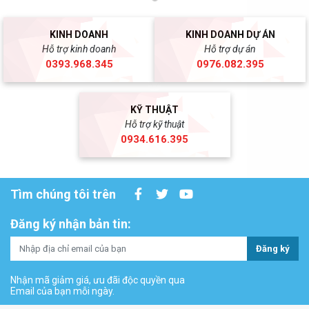
KINH DOANH
KINH DOANH DỰ ÁN
Hỗ trợ kinh doanh
Hỗ trợ dự án
0393.968.345
0976.082.395
KỸ THUẬT
Hỗ trợ kỹ thuật
0934.616.395
Tìm chúng tôi trên
Đăng ký nhận bản tin:
Đăng ký
Nhận mã giảm giá, ưu đãi độc quyền qua
Email của bạn mỗi ngày.