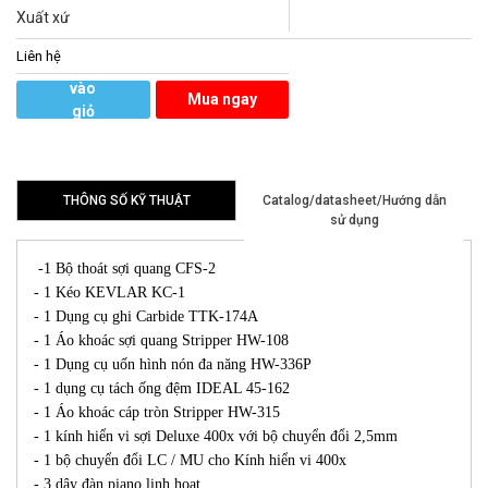
Xuất xứ
Liên hệ
Thêm
vào
Mua ngay
giỏ
hàng
THÔNG SỐ KỸ THUẬT
Catalog/datasheet/Hướng dẫn
sử dụng
-1 Bộ thoát sợi quang CFS-2
- 1 Kéo KEVLAR KC-1
- 1 Dụng cụ ghi Carbide TTK-174A
- 1 Áo khoác sợi quang Stripper HW-108
- 1 Dụng cụ uốn hình nón đa năng HW-336P
- 1 dụng cụ tách ống đệm IDEAL 45-162
- 1 Áo khoác cáp tròn Stripper HW-315
- 1 kính hiển vi sợi Deluxe 400x với bộ chuyển đổi 2,5mm
- 1 bộ chuyển đổi LC / MU cho Kính hiển vi 400x
- 3 dây đàn piano linh hoạt