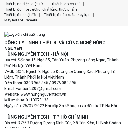
Thiết bị đo điện, điện tử
Thiết bị đo cơ khí
Thiết bị đo môi trường, chất lỏng, thực phẩm
Thiết bị đo nhiệt độ
Thiết bị đo áp suất, thủy lực
Máy nội soi, Camera
CÔNG TY TNHH THIẾT BỊ VÀ CÔNG NGHỆ HÙNG
NGUYÊN
HÙNG NGUYÊN TECH - HÀ NỘI
Địa chỉ: Số nhà 15, Ngõ 85, Tân Xuân, Phường Đông Ngạc, Thành
Phố Hà Nội, Việt Nam
VPGD: Số 1, Ngách 2, Ngõ 56 Đường Lê Quang Đạo, Phường Từ
Liêm, Thành Phố Hà Nội,Việt Nam
Điện thoại: 0393.968.345 / 0976.082.395
Email: vantien2307@gmail.com
Website: www.hungnguyentech.vn
Mã số thuế: 0110073138
Ngày cấp: 26/07/2022 Nơi cấp Sở kế hoạch và đầu tư TP Hà Nội
HÙNG NGUYÊN TECH - TP HỒ CHÍ MINH
Địa chỉ: D7/6B Đường Dương Đình Cúc, Xã Tân Kiên, H. Bình Chánh,