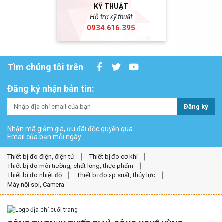
KỸ THUẬT
Hỗ trợ kỹ thuật
0934.616.395
Tìm chúng tôi trên
Đăng ký nhận bản tin:
Đăng ký
Nhận mã giảm giá, ưu đãi độc quyền qua
Email của bạn mỗi ngày.
Thiết bị đo điện, điện tử
Thiết bị đo cơ khí
Thiết bị đo môi trường, chất lỏng, thực phẩm
Thiết bị đo nhiệt độ
Thiết bị đo áp suất, thủy lực
Máy nội soi, Camera