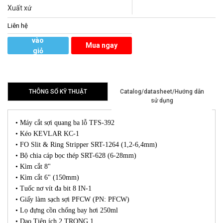
Xuất xứ
Liên hệ
Thêm
vào
Mua ngay
giỏ
hàng
THÔNG SỐ KỸ THUẬT
Catalog/datasheet/Hướng dẫn
sử dụng
• Máy cắt sợi quang ba lỗ TFS-392
• Kéo KEVLAR KC-1
• FO Slit & Ring Stripper SRT-1264 (1,2-6,4mm)
• Bộ chia cáp bọc thép SRT-628 (6-28mm)
• Kìm cắt 8"
• Kìm cắt 6" (150mm)
• Tuốc nơ vít đa bit 8 IN-1
• Giấy làm sạch sợi PFCW (PN: PFCW)
• Lọ đựng cồn chống bay hơi 250ml
• Dao Tiện ích 2 TRONG 1