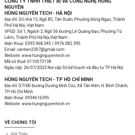
CÔNG TY TNHH THIẾT BỊ VÀ CÔNG NGHỆ HÙNG
NGUYÊN
HÙNG NGUYÊN TECH - HÀ NỘI
Địa chỉ: Số nhà 15, Ngõ 85, Tân Xuân, Phường Đông Ngạc, Thành
Phố Hà Nội, Việt Nam
VPGD: Số 1, Ngách 2, Ngõ 56 Đường Lê Quang Đạo, Phường Từ
Liêm, Thành Phố Hà Nội,Việt Nam
Điện thoại: 0393.968.345 / 0976.082.395
Email: vantien2307@gmail.com
Website: www.hungnguyentech.vn
Mã số thuế: 0110073138
Ngày cấp: 26/07/2022 Nơi cấp Sở kế hoạch và đầu tư TP Hà Nội
HÙNG NGUYÊN TECH - TP HỒ CHÍ MINH
Địa chỉ: D7/6B Đường Dương Đình Cúc, Xã Tân Kiên, H. Bình Chánh,
TP Hồ Chí Minh
Điện thoại: 0934616395
Website: www.hungnguyentech.vn
VỀ CHÚNG TÔI
Giới Thiệu