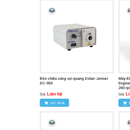
Đèn chiếu sáng sợi quang Dolan-Jenner
Máy đá
DC-950
Engine
200 rp
Liên hệ
L
Giá:
Giá:
ĐẶT MUA