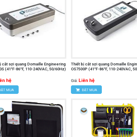
bị cắt sợi quang Domaille Engineering
Thiết bị cắt sợi quang Domaille Engi
S (41°F-86°F, 110-240VAC, 50/60Hz)
OS7500P (41°F-86°F, 110-240VAC, 5
iên hệ
Liên hệ
Giá:
ĐẶT MUA
ĐẶT MUA