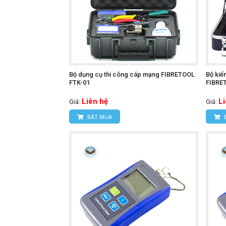
Bộ dụng cụ thi công cáp mạng FIBRETOOL
Bộ kiể
FTK-01
FIBRE
Liên hệ
L
Giá:
Giá:
ĐẶT MUA