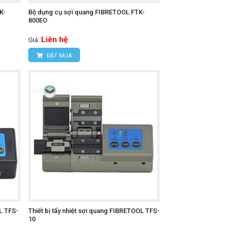
K-
Bộ dụng cụ sợi quang FIBRETOOL FTK-
800EO
Liên hệ
Giá:
ĐẶT MUA
L TFS-
Thiết bị tẩy nhiệt sợi quang FIBRETOOL TFS-
10