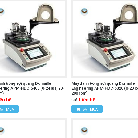
nh bóng sợi quang Domaille
Máy đánh bóng sợi quang Domaille
ering APM-HDC-5400 (0-24 lbs, 20-
Engineering APM-HDC-5320 (0-20 lbs
m)
200 rpm)
iên hệ
Liên hệ
Giá:
ĐẶT MUA
ĐẶT MUA