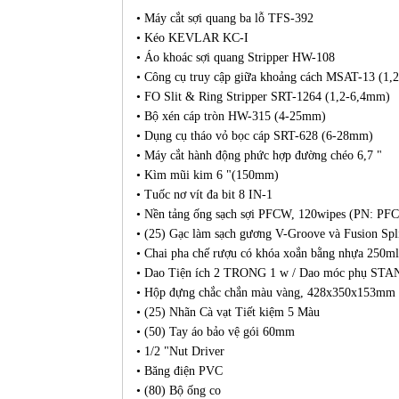
• Máy cắt sợi quang ba lỗ TFS-392
• Kéo KEVLAR KC-I
• Áo khoác sợi quang Stripper HW-108
• Công cụ truy cập giữa khoảng cách MSAT-13 (1,
• FO Slit & Ring Stripper SRT-1264 (1,2-6,4mm)
• Bộ xén cáp tròn HW-315 (4-25mm)
• Dụng cụ tháo vỏ bọc cáp SRT-628 (6-28mm)
• Máy cắt hành động phức hợp đường chéo 6,7 "
• Kìm mũi kim 6 "(150mm)
• Tuốc nơ vít đa bit 8 IN-1
• Nền tảng ống sạch sợi PFCW, 120wipes (PN: PF
• (25) Gạc làm sạch gương V-Groove và Fusion Spl
• Chai pha chế rượu có khóa xoắn bằng nhựa 250ml
• Dao Tiện ích 2 TRONG 1 w / Dao móc phụ ST
• Hộp đựng chắc chắn màu vàng, 428x350x153mm
• (25) Nhãn Cà vạt Tiết kiệm 5 Màu
• (50) Tay áo bảo vệ gói 60mm
• 1/2 "Nut Driver
• Băng điện PVC
• (80) Bộ ống co