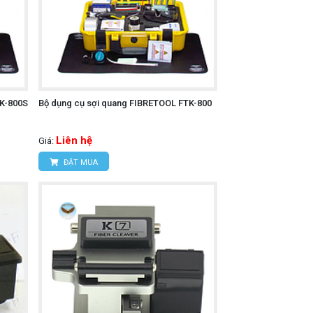
TK-800S
Bộ dụng cụ sợi quang FIBRETOOL FTK-800
Liên hệ
Giá:
ĐẶT MUA