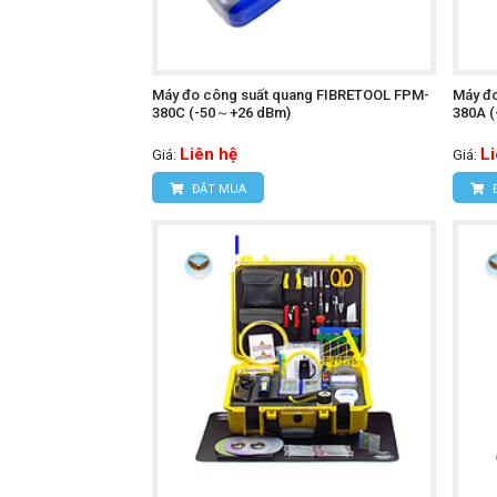
Máy đo công suất quang FIBRETOOL FPM-
Máy đ
380C (-50～+26 dBm)
380A 
Liên hệ
L
Giá:
Giá:
ĐẶT MUA