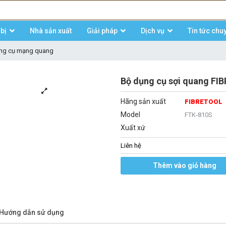
bị
Nhà sản xuất
Giải pháp
Dịch vụ
Tin tức chu
ng cụ mạng quang
Bộ dụng cụ sợi quang F
Hãng sản xuất
FIBRETOOL
Model
FTK-810S
Xuất xứ
Liên hệ
Thêm vào giỏ hàng
/Hướng dẫn sử dụng