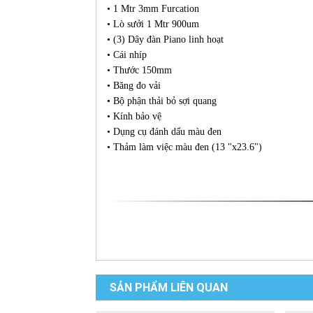
• 1 Mtr 3mm Furcation
• Lò sưởi 1 Mtr 900um
• (3) Dây đàn Piano linh hoạt
• Cái nhíp
• Thước 150mm
• Băng đo vải
• Bộ phận thải bỏ sợi quang
• Kính bảo vệ
• Dụng cụ đánh dấu màu đen
• Thảm làm việc màu đen (13 "x23.6")
SẢN PHẨM LIÊN QUAN