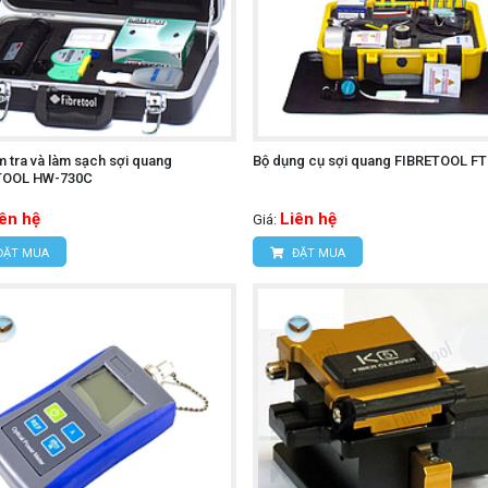
m tra và làm sạch sợi quang
Bộ dụng cụ sợi quang FIBRETOOL F
TOOL HW-730C
iên hệ
Liên hệ
Giá:
ĐẶT MUA
ĐẶT MUA