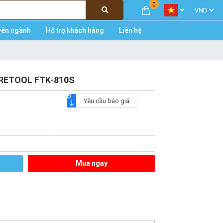
0
yên ngành
Hỗ trợ khách hàng
Liên hệ
IBRETOOL FTK-810S
Yêu cầu báo giá
Mua ngay