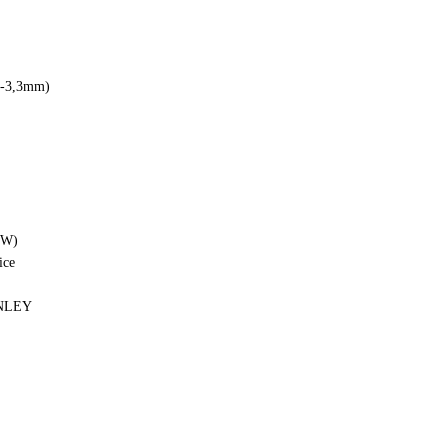
2-3,3mm)
CW)
ice
ANLEY