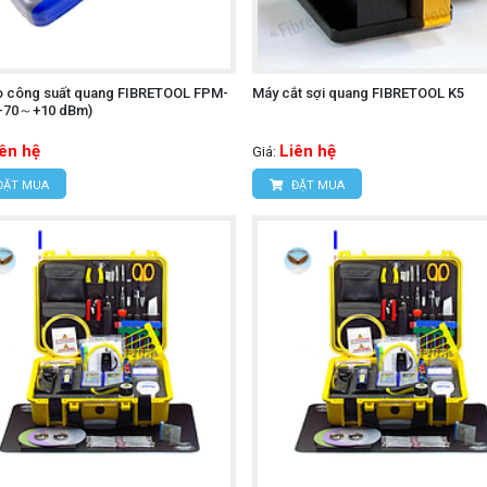
o công suất quang FIBRETOOL FPM-
Máy cắt sợi quang FIBRETOOL K5
(-70～+10 dBm)
iên hệ
Liên hệ
Giá:
ĐẶT MUA
ĐẶT MUA