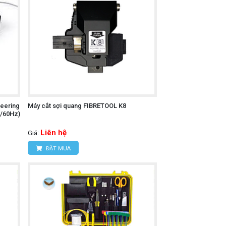
neering
Máy cắt sợi quang FIBRETOOL K8
0/60Hz)
Liên hệ
Giá:
ĐẶT MUA