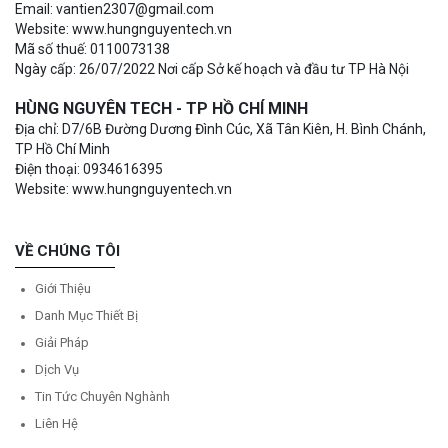
Email: vantien2307@gmail.com
Website: www.hungnguyentech.vn
Mã số thuế: 0110073138
Ngày cấp: 26/07/2022 Nơi cấp Sở kế hoạch và đầu tư TP Hà Nội
HÙNG NGUYÊN TECH - TP HỒ CHÍ MINH
Địa chỉ: D7/6B Đường Dương Đình Cúc, Xã Tân Kiên, H. Bình Chánh,
TP Hồ Chí Minh
Điện thoại: 0934616395
Website: www.hungnguyentech.vn
VỀ CHÚNG TÔI
Giới Thiệu
Danh Mục Thiết Bị
Giải Pháp
Dịch Vụ
Tin Tức Chuyên Nghành
Liên Hệ