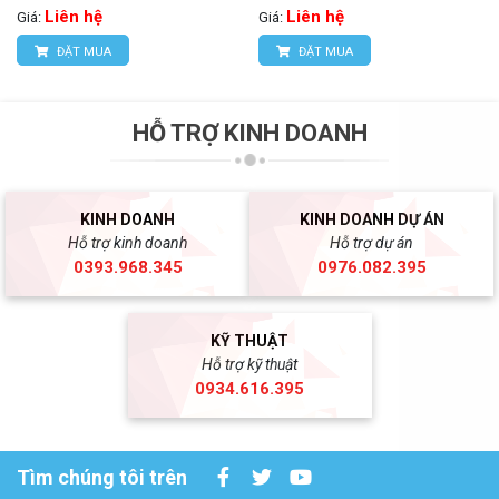
Liên hệ
Liên hệ
Giá:
Giá:
ĐẶT MUA
ĐẶT MUA
HỖ TRỢ KINH DOANH
KINH DOANH
KINH DOANH DỰ ÁN
Hỗ trợ kinh doanh
Hỗ trợ dự án
0393.968.345
0976.082.395
KỸ THUẬT
Hỗ trợ kỹ thuật
0934.616.395
Tìm chúng tôi trên