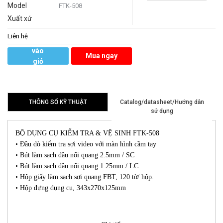
Model
FTK-508
Xuất xứ
Liên hệ
Thêm
vào
Mua ngay
giỏ
hàng
THÔNG SỐ KỸ THUẬT
Catalog/datasheet/Hướng dẫn
sử dụng
BỘ DỤNG CỤ KIỂM TRA & VỆ SINH FTK-508
• Đầu dò kiểm tra sợi video với màn hình cầm tay
• Bút làm sạch đầu nối quang 2.5mm / SC
• Bút làm sạch đầu nối quang 1.25mm / LC
• Hộp giấy làm sạch sợi quang FBT, 120 tờ/ hộp.
• Hộp đựng dụng cụ, 343x270x125mm