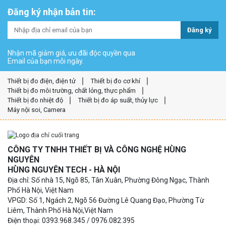
Đăng ký nhận bản tin:
Đăng ký
Nhận mã giảm giá, ưu đãi độc quyền qua
Email của bạn mỗi ngày.
Thiết bị đo điện, điện tử
Thiết bị đo cơ khí
Thiết bị đo môi trường, chất lỏng, thực phẩm
Thiết bị đo nhiệt độ
Thiết bị đo áp suất, thủy lực
Máy nội soi, Camera
CÔNG TY TNHH THIẾT BỊ VÀ CÔNG NGHỆ HÙNG
NGUYÊN
HÙNG NGUYÊN TECH - HÀ NỘI
Địa chỉ: Số nhà 15, Ngõ 85, Tân Xuân, Phường Đông Ngạc, Thành
Phố Hà Nội, Việt Nam
VPGD: Số 1, Ngách 2, Ngõ 56 Đường Lê Quang Đạo, Phường Từ
Liêm, Thành Phố Hà Nội,Việt Nam
Điện thoại: 0393.968.345 / 0976.082.395