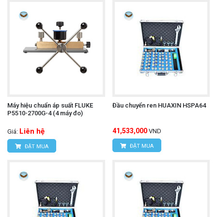
Máy hiệu chuẩn áp suất FLUKE
Đầu chuyển ren HUAXIN HSPA64
P5510-2700G-4 (4 máy đo)
Liên hệ
41,533,000
VND
Giá:
ĐẶT MUA
ĐẶT MUA