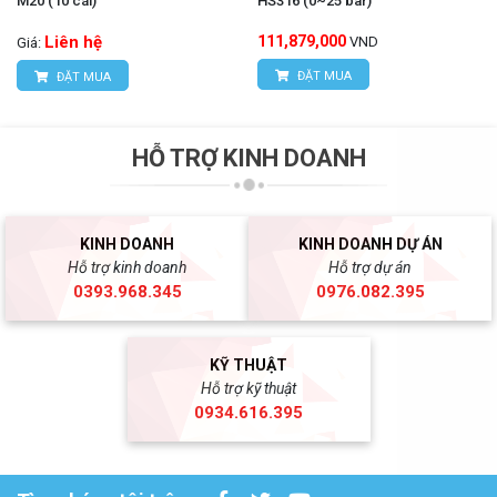
M20 (10 cái)
HS316 (0~25 bar)
Liên hệ
111,879,000
VND
Giá:
ĐẶT MUA
ĐẶT MUA
HỖ TRỢ KINH DOANH
KINH DOANH
KINH DOANH DỰ ÁN
Hỗ trợ kinh doanh
Hỗ trợ dự án
0393.968.345
0976.082.395
KỸ THUẬT
Hỗ trợ kỹ thuật
0934.616.395