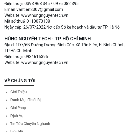
Điện thoại: 0393.968.345 / 0976.082.395
Email: vantien2307@gmail.com
Website: www.hungnguyentech.vn
Mã số thuế: 0110073138
Ngày cấp: 26/07/2022 Nơi cấp Sở kế hoạch và đầu tư TP Hà Nội
HÙNG NGUYÊN TECH - TP HỒ CHÍ MINH
Địa chỉ: D7/6B Đường Dương Đình Cúc, Xã Tân Kiên, H. Bình Chánh,
TP Hồ Chí Minh
Điện thoại: 0934616395
Website: www.hungnguyentech.vn
VỀ CHÚNG TÔI
Giới Thiệu
Danh Mục Thiết Bị
Giải Pháp
Dịch Vụ
Tin Tức Chuyên Nghành
Liên Hệ