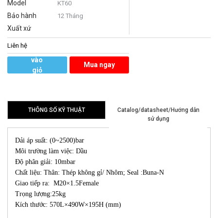
Model
KT60
Bảo hành
12 Tháng
Xuất xứ
Liên hệ
Thêm
vào
Mua ngay
giỏ
hàng
THÔNG SỐ KỸ THUẬT
Catalog/datasheet/Hướng dẫn
sử dụng
Dải áp suất: (0~2500)bar
Môi trường làm việc: Dầu
Độ phân giải: 10mbar
Chất liệu: Thân: Thép không gỉ/ Nhôm; Seal :Buna-N
Giao tiếp ra: M20×1.5Female
Trọng lượng:25kg
Kích thước: 570L×490W×195H (mm)