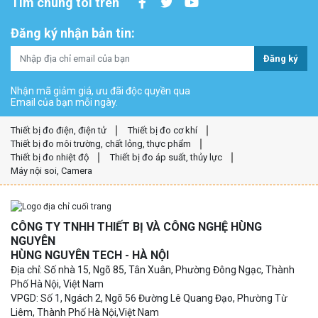
Tìm chúng tôi trên
Đăng ký nhận bản tin:
Đăng ký
Nhận mã giảm giá, ưu đãi độc quyền qua
Email của bạn mỗi ngày.
Thiết bị đo điện, điện tử
Thiết bị đo cơ khí
Thiết bị đo môi trường, chất lỏng, thực phẩm
Thiết bị đo nhiệt độ
Thiết bị đo áp suất, thủy lực
Máy nội soi, Camera
CÔNG TY TNHH THIẾT BỊ VÀ CÔNG NGHỆ HÙNG
NGUYÊN
HÙNG NGUYÊN TECH - HÀ NỘI
Địa chỉ: Số nhà 15, Ngõ 85, Tân Xuân, Phường Đông Ngạc, Thành
Phố Hà Nội, Việt Nam
VPGD: Số 1, Ngách 2, Ngõ 56 Đường Lê Quang Đạo, Phường Từ
Liêm, Thành Phố Hà Nội,Việt Nam