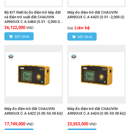
Website:
www.hungnguyentech.vn
Bộ KIT thiết bị đo điện trở tiếp đất
Máy đo điện trở đất CHAUVIN
và điện trở suất đất CHAUVIN
ARNOUX C.A 6423 (0.01 -2,000 Ω)
ARNOUX C.A 6460 (0.01 -2,000 Ω,
0,01 - 99,9 kΩ)
36,122,000
Liên hệ
VND
Giá:
ĐẶT MUA
ĐẶT MUA
Máy đo điện trở đất CHAUVIN
Máy đo điện trở đất CHAUVIN
ARNOUX C.A 6422 (0.05-50.00 kΩ)
ARNOUX C.A 6424 (0.05-50.00 kΩ)
17,749,000
23,553,000
VND
VND