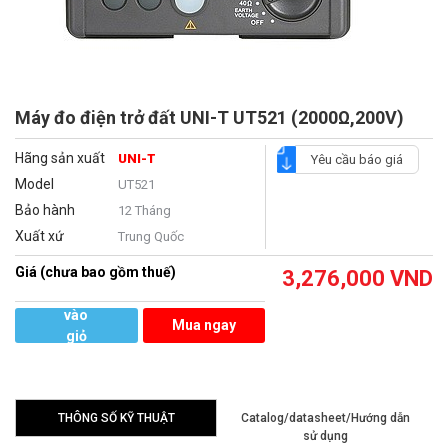
Máy đo điện trở đất UNI-T UT521 (2000Ω,200V)
Hãng sản xuất
UNI-T
Yêu cầu báo giá
Model
UT521
Bảo hành
12 Tháng
Xuất xứ
Trung Quốc
Giá (chưa bao gồm thuế)
3,276,000
VND
Thêm
vào
Mua ngay
giỏ
hàng
THÔNG SỐ KỸ THUẬT
Catalog/datasheet/Hướng dẫn
sử dụng