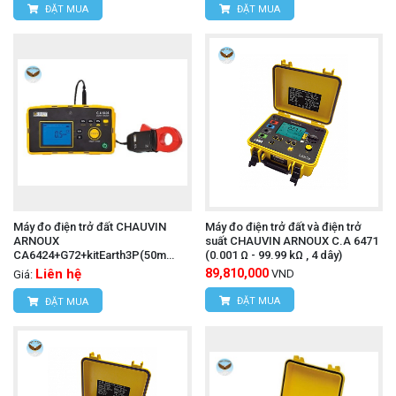
ĐẶT MUA
ĐẶT MUA
Máy đo điện trở đất CHAUVIN
Máy đo điện trở đất và điện trở
ARNOUX
suất CHAUVIN ARNOUX C.A 6471
CA6424+G72+kitEarth3P(50m
(0.001 Ω - 99.99 kΩ , 4 dây)
(0.05-50.00 kΩ)
Liên hệ
89,810,000
VND
Giá:
ĐẶT MUA
ĐẶT MUA