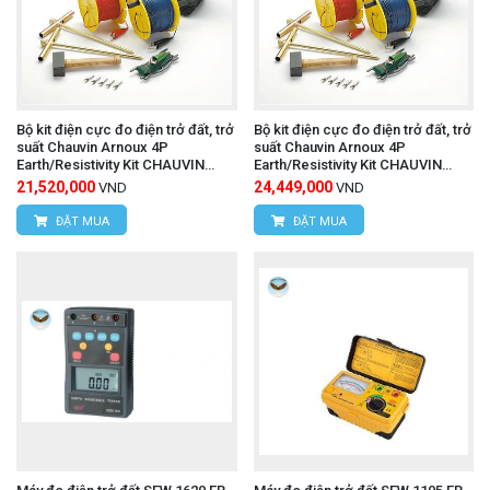
Bộ kit điện cực đo điện trở đất, trở
Bộ kit điện cực đo điện trở đất, trở
suất Chauvin Arnoux 4P
suất Chauvin Arnoux 4P
Earth/Resistivity Kit CHAUVIN
Earth/Resistivity Kit CHAUVIN
ARNOUX P01102024 (100m)
ARNOUX P01102025 (150m)
21,520,000
24,449,000
VND
VND
ĐẶT MUA
ĐẶT MUA