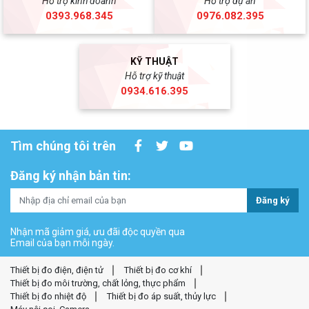
Hỗ trợ kinh doanh
Hỗ trợ dự án
0393.968.345
0976.082.395
KỸ THUẬT
Hỗ trợ kỹ thuật
0934.616.395
Tìm chúng tôi trên
Đăng ký nhận bản tin:
Đăng ký
Nhận mã giảm giá, ưu đãi độc quyền qua
Email của bạn mỗi ngày.
Thiết bị đo điện, điện tử
Thiết bị đo cơ khí
Thiết bị đo môi trường, chất lỏng, thực phẩm
Thiết bị đo nhiệt độ
Thiết bị đo áp suất, thủy lực