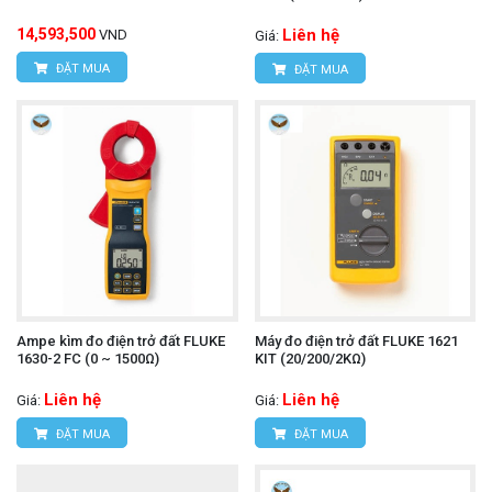
14,593,500
Liên hệ
VND
Giá:
ĐẶT MUA
ĐẶT MUA
Ampe kìm đo điện trở đất FLUKE
Máy đo điện trở đất FLUKE 1621
1630-2 FC (0 ~ 1500Ω)
KIT (20/200/2KΩ)
Liên hệ
Liên hệ
Giá:
Giá:
ĐẶT MUA
ĐẶT MUA