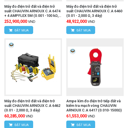
Máy đo điện trở đất và điện trở
Máy đo điện trở đất và điện trở
suất CHAUVIN ARNOUX C.A 6474
suất CHAUVIN ARNOUX C.A 6460
+ 4 AMPFLEX 5M (0.001 -100 kΩ, 4
(0.01 - 2,000 Ω, 3 dây)
dây)
252,900,000
48,922,000
VND
VND
ĐẶT MUA
ĐẶT MUA
Máy đo điện trở đất và điện trở
Ampe kìm đo điện trở tiếp đất và
suất CHAUVIN ARNOUX C.A 6462
kiểm tra mạch vòng CHAUVIN
(0.01 - 2,000 Ω, 3 dây)
ARNOUX C.A 6417 (0.010-1500Ω)
60,285,000
61,553,000
VND
VND
ĐẶT MUA
ĐẶT MUA