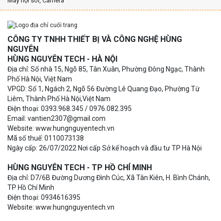
Máy nội soi, Camera
CÔNG TY TNHH THIẾT BỊ VÀ CÔNG NGHỆ HÙNG
NGUYÊN
HÙNG NGUYÊN TECH - HÀ NỘI
Địa chỉ: Số nhà 15, Ngõ 85, Tân Xuân, Phường Đông Ngạc, Thành
Phố Hà Nội, Việt Nam
VPGD: Số 1, Ngách 2, Ngõ 56 Đường Lê Quang Đạo, Phường Từ
Liêm, Thành Phố Hà Nội,Việt Nam
Điện thoại: 0393.968.345 / 0976.082.395
Email: vantien2307@gmail.com
Website: www.hungnguyentech.vn
Mã số thuế: 0110073138
Ngày cấp: 26/07/2022 Nơi cấp Sở kế hoạch và đầu tư TP Hà Nội
HÙNG NGUYÊN TECH - TP HỒ CHÍ MINH
Địa chỉ: D7/6B Đường Dương Đình Cúc, Xã Tân Kiên, H. Bình Chánh,
TP Hồ Chí Minh
Điện thoại: 0934616395
Website: www.hungnguyentech.vn