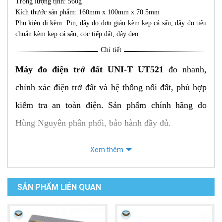
Trọng lượng tịnh: 560g
Kích thước sản phẩm: 160mm x 100mm x 70.5mm
Phụ kiện đi kèm: Pin, dây đo đơn giản kèm kẹp cá sấu, dây đo tiêu
chuẩn kèm kẹp cá sấu, cọc tiếp đất, dây đeo
Chi tiết
Máy đo điện trở đất UNI-T UT521
đo nhanh,
chính xác điện trở đất và hệ thống nối đất, phù hợp
kiểm tra an toàn điện. Sản phẩm chính hãng do
Hùng Nguyên phân phối, bảo hành đầy đủ.
Mô tả sản phẩm:
Xem thêm
Máy đo điện trở về đất UNI-T UT521
là thiết
bị chuyên dụng để đo điện trở về địa chỉ của hệ
SẢN PHẨM LIÊN QUAN
thống điện, chống sét, ...
Máy có độ chính xác cao, phạm vi đo rộng (2Ω -