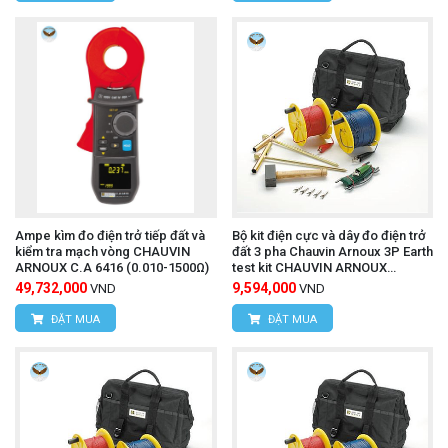
Ampe kìm đo điện trở tiếp đất và
Bộ kit điện cực và dây đo điện trở
kiểm tra mạch vòng CHAUVIN
đất 3 pha Chauvin Arnoux 3P Earth
ARNOUX C.A 6416 (0.010-1500Ω)
test kit CHAUVIN ARNOUX
P01102021 (50m)
49,732,000
9,594,000
VND
VND
ĐẶT MUA
ĐẶT MUA