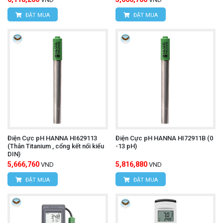
ĐẶT MUA
ĐẶT MUA
Điện Cực pH HANNA HI629113
Điện Cực pH HANNA HI72911B (0
(Thân Titanium , cổng kết nối kiểu
-13 pH)
DIN)
5,666,760
5,816,880
VND
VND
ĐẶT MUA
ĐẶT MUA