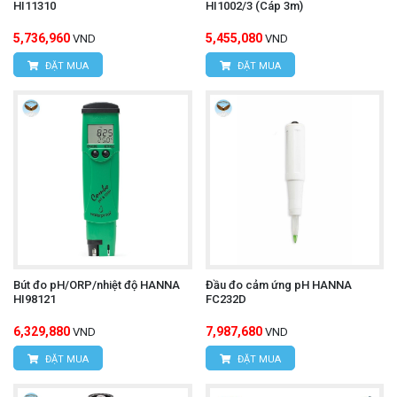
HI11310
HI1002/3 (Cáp 3m)
5,736,960
5,455,080
VND
VND
ĐẶT MUA
ĐẶT MUA
Bút đo pH/ORP/nhiệt độ HANNA
Đầu đo cảm ứng pH HANNA
HI98121
FC232D
6,329,880
7,987,680
VND
VND
ĐẶT MUA
ĐẶT MUA