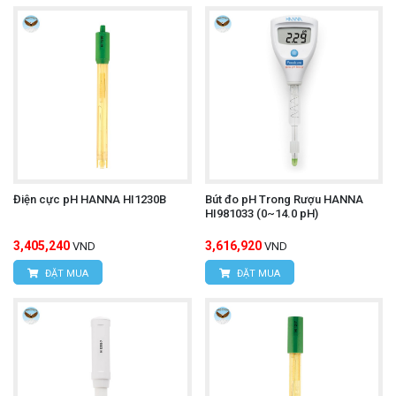
Điện cực pH HANNA HI1230B
Bút đo pH Trong Rượu HANNA
HI981033 (0~14.0 pH)
3,405,240
3,616,920
VND
VND
ĐẶT MUA
ĐẶT MUA