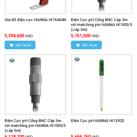
Giá đỡ điện cực HANNA HI76404N
Điện Cực pH Cổng BNC Cáp 3m
với matching pin HANNA HI1003/3
(cáp 3m)
5,394,600
5,151,600
VND
VND
ĐẶT MUA
ĐẶT MUA
Điện Cực pH Cổng BNC Cáp 5m
Điện Cực pH HANNA HI1292D
với matching pin HANNA HI1003/5
(cáp 5m)
6,118,200
5,666,760
VND
VND