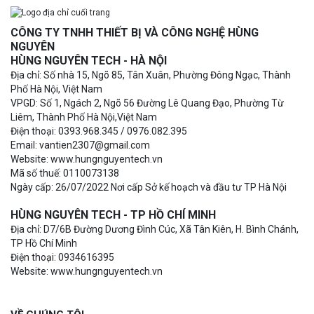
CÔNG TY TNHH THIẾT BỊ VÀ CÔNG NGHỆ HÙNG
NGUYÊN
HÙNG NGUYÊN TECH - HÀ NỘI
Địa chỉ: Số nhà 15, Ngõ 85, Tân Xuân, Phường Đông Ngạc, Thành
Phố Hà Nội, Việt Nam
VPGD: Số 1, Ngách 2, Ngõ 56 Đường Lê Quang Đạo, Phường Từ
Liêm, Thành Phố Hà Nội,Việt Nam
Điện thoại: 0393.968.345 / 0976.082.395
Email: vantien2307@gmail.com
Website: www.hungnguyentech.vn
Mã số thuế: 0110073138
Ngày cấp: 26/07/2022 Nơi cấp Sở kế hoạch và đầu tư TP Hà Nội
HÙNG NGUYÊN TECH - TP HỒ CHÍ MINH
Địa chỉ: D7/6B Đường Dương Đình Cúc, Xã Tân Kiên, H. Bình Chánh,
TP Hồ Chí Minh
Điện thoại: 0934616395
Website: www.hungnguyentech.vn