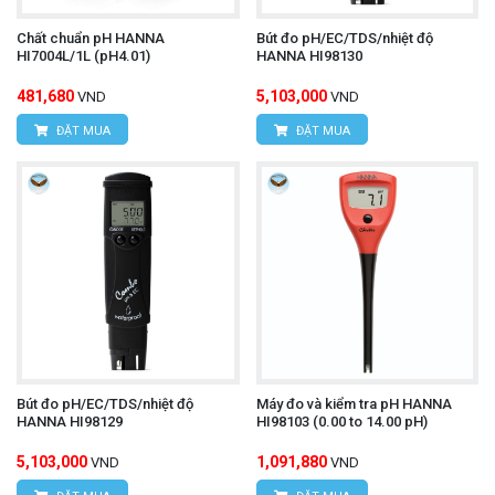
Chất chuẩn pH HANNA
Bút đo pH/EC/TDS/nhiệt độ
HI7004L/1L (pH4.01)
HANNA HI98130
481,680
5,103,000
VND
VND
ĐẶT MUA
ĐẶT MUA
Bút đo pH/EC/TDS/nhiệt độ
Máy đo và kiểm tra pH HANNA
HANNA HI98129
HI98103 (0.00 to 14.00 pH)
5,103,000
1,091,880
VND
VND