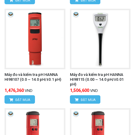
ĐẶT MUA
ĐẶT MUA
Máy đo và kiểm tra pH HANNA
Máy đo và kiểm tra pH HANNA
HI98107 (0.0 ~ 14.0 pH/±0.1 pH)
HI98115 (0.00 ~ 14.0 pH/±0.01
pH)
1,476,360
1,506,600
VND
VND
ĐẶT MUA
ĐẶT MUA