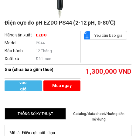
Điện cực đo pH EZDO PS44 (2-12 pH, 0-80℃)
Hãng sản xuất
EZDO
Yêu cầu báo giá
Model
PS44
Bảo hành
12 Tháng
Xuất xứ
Đài Loan
Giá (chưa bao gồm thuế)
1,300,000
VND
Thêm
vào
Mua ngay
giỏ
hàng
THÔNG SỐ KỸ THUẬT
Catalog/datasheet/Hướng dẫn
sử dụng
Mô tả: Điện cực mũi nhọn