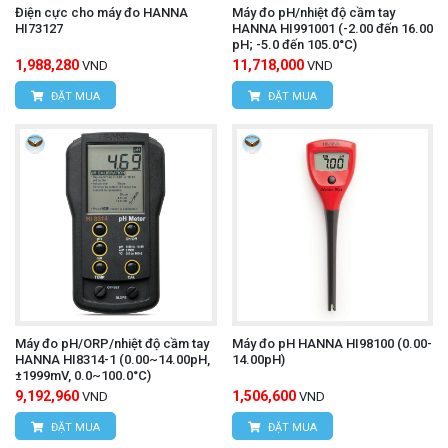
Điện cực cho máy đo HANNA
Máy đo pH/nhiệt độ cầm tay
HI73127
HANNA HI991001 (-2.00 đến 16.00
pH; -5.0 đến 105.0°C)
1,988,280
11,718,000
VND
VND
ĐẶT MUA
ĐẶT MUA
Máy đo pH/ORP/nhiệt độ cầm tay
Máy đo pH HANNA HI98100 (0.00-
HANNA HI8314-1 (0.00~14.00pH,
14.00pH)
±1999mV, 0.0~100.0°C)
9,192,960
1,506,600
VND
VND
ĐẶT MUA
ĐẶT MUA