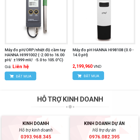
Máy đo pH/ORP/nhiệt độ cầm tay
Máy đo pH HANNA HI98108 (0.0 -
HANNA HI991002 (-2.00 to 16.00
14.0 pH)
pH/ ±1999 mV/ -5.0 to 105.0°C)
Liên hệ
2,199,960
VND
Giá:
ĐẶT MUA
ĐẶT MUA
HỖ TRỢ KINH DOANH
KINH DOANH
KINH DOANH DỰ ÁN
Hỗ trợ kinh doanh
Hỗ trợ dự án
0393.968.345
0976.082.395