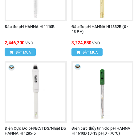
Đầu đo pH HANNA HI1110B
Đầu đo pH HANNA HI1332B (0 -
13 PH)
2,446,200
3,224,880
VND
VND
ĐẶT MUA
ĐẶT MUA
Điện Cực Đo pH/EC/TDS/Nhiệt Độ
Điện cực thủy tinh đo pH HANNA
HANNA HI1285-5
HI1610D (0-13 pH,0 - 70°C)