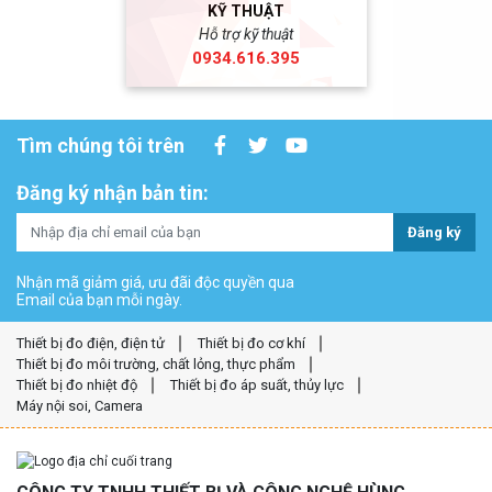
KỸ THUẬT
Hỗ trợ kỹ thuật
0934.616.395
Tìm chúng tôi trên
Đăng ký nhận bản tin:
Đăng ký
Nhận mã giảm giá, ưu đãi độc quyền qua
Email của bạn mỗi ngày.
Thiết bị đo điện, điện tử
Thiết bị đo cơ khí
Thiết bị đo môi trường, chất lỏng, thực phẩm
Thiết bị đo nhiệt độ
Thiết bị đo áp suất, thủy lực
Máy nội soi, Camera