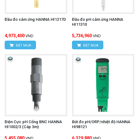
Đầu đo cảm ứng HANNA HI1217D
Đầu đo pH cảm ứng HANNA
HI11310
4,973,400
5,736,960
VND
VND
ĐẶT MUA
ĐẶT MUA
Điện Cực pH Cổng BNC HANNA
Bút đo pH/ORP/nhiệt độ HANNA
HI1002/3 (Cáp 3m)
HI98121
5,455,080
6,329,880
VND
VND