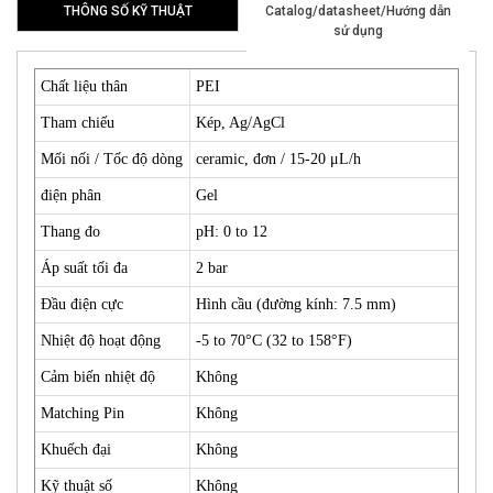
THÔNG SỐ KỸ THUẬT
Catalog/datasheet/Hướng dẫn
sử dụng
Chất liệu thân
PEI
Tham chiếu
Kép, Ag/AgCl
Mối nối / Tốc độ dòng
ceramic, đơn / 15-20 μL/h
điện phân
Gel
Thang đo
pH: 0 to 12
Áp suất tối đa
2 bar
Đầu điện cực
Hình cầu (đường kính: 7.5 mm)
Nhiệt độ hoạt động
-5 to 70°C (32 to 158°F)
Cảm biến nhiệt độ
Không
Matching Pin
Không
Khuếch đại
Không
Kỹ thuật số
Không