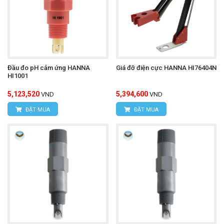
Đầu đo pH cảm ứng HANNA
Giá đỡ điện cực HANNA HI76404N
HI1001
5,123,520
5,394,600
VND
VND
ĐẶT MUA
ĐẶT MUA