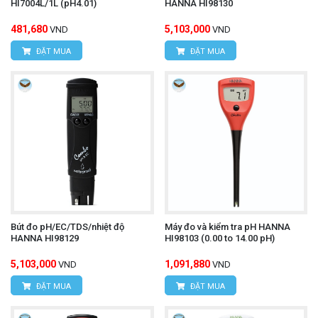
HI7004L/1L (pH4.01)
HANNA HI98130
481,680
5,103,000
VND
VND
ĐẶT MUA
ĐẶT MUA
Bút đo pH/EC/TDS/nhiệt độ
Máy đo và kiểm tra pH HANNA
HANNA HI98129
HI98103 (0.00 to 14.00 pH)
5,103,000
1,091,880
VND
VND
ĐẶT MUA
ĐẶT MUA