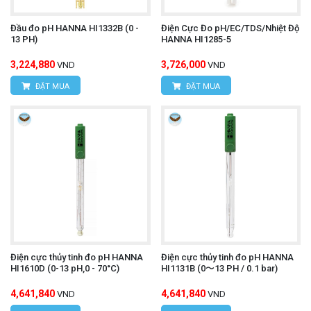
Đầu đo pH HANNA HI1332B (0 -
Điện Cực Đo pH/EC/TDS/Nhiệt Độ
13 PH)
HANNA HI1285-5
3,224,880
3,726,000
VND
VND
ĐẶT MUA
ĐẶT MUA
Điện cực thủy tinh đo pH HANNA
Điện cực thủy tinh đo pH HANNA
HI1610D (0-13 pH,0 - 70°C)
HI1131B (0〜13 PH / 0.1 bar)
4,641,840
4,641,840
VND
VND