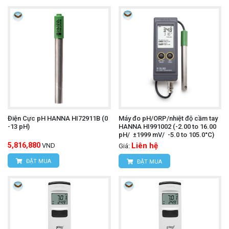
Điện Cực pH HANNA HI72911B (0
Máy đo pH/ORP/nhiệt độ cầm tay
-13 pH)
HANNA HI991002 (-2.00 to 16.00
pH/ ±1999 mV/ -5.0 to 105.0°C)
5,816,880
Liên hệ
VND
Giá:
ĐẶT MUA
ĐẶT MUA