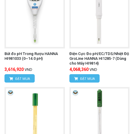
Bút đo pH Trong Rượu HANNA
Điện Cực Đo pH/EC/TDS/Nhiệt Độ
HI981033 (0~14.0 pH)
GroLine HANNA HI1285-7 (Dùng
cho Máy HI9814)
3,616,920
4,068,360
VND
VND
ĐẶT MUA
ĐẶT MUA