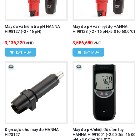
Máy đo và kiểm tra pH HANNA
Máy đo pH và nhiệt độ HANNA
HI98127 (-2 - 16 pH)
HI98128 (-2 - 16 pH,-5.0 to 60.0°C)
3,136,320
3,586,680
VND
VND
ĐẶT MUA
ĐẶT MUA
Điện cực cho máy đo HANNA
Máy đo pH/nhiệt độ cầm tay
HI73127
HANNA HI991001 (-2.00 đến 16.00
pH; -5.0 đến 105.0°C)