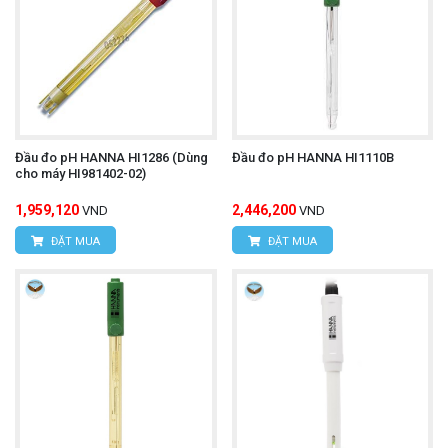
Đầu đo pH HANNA HI1286 (Dùng
Đầu đo pH HANNA HI1110B
cho máy HI981402-02)
1,959,120
2,446,200
VND
VND
ĐẶT MUA
ĐẶT MUA