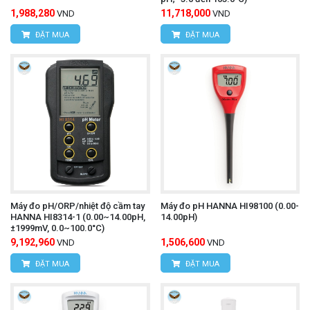
1,988,280
11,718,000
VND
VND
ĐẶT MUA
ĐẶT MUA
Máy đo pH/ORP/nhiệt độ cầm tay
Máy đo pH HANNA HI98100 (0.00-
HANNA HI8314-1 (0.00~14.00pH,
14.00pH)
±1999mV, 0.0~100.0°C)
9,192,960
1,506,600
VND
VND
ĐẶT MUA
ĐẶT MUA