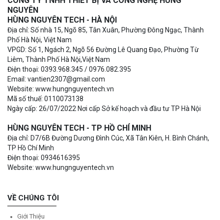
CÔNG TY TNHH THIẾT BỊ VÀ CÔNG NGHỆ HÙNG
NGUYÊN
HÙNG NGUYÊN TECH - HÀ NỘI
Địa chỉ: Số nhà 15, Ngõ 85, Tân Xuân, Phường Đông Ngạc, Thành
Phố Hà Nội, Việt Nam
VPGD: Số 1, Ngách 2, Ngõ 56 Đường Lê Quang Đạo, Phường Từ
Liêm, Thành Phố Hà Nội,Việt Nam
Điện thoại: 0393.968.345 / 0976.082.395
Email: vantien2307@gmail.com
Website: www.hungnguyentech.vn
Mã số thuế: 0110073138
Ngày cấp: 26/07/2022 Nơi cấp Sở kế hoạch và đầu tư TP Hà Nội
HÙNG NGUYÊN TECH - TP HỒ CHÍ MINH
Địa chỉ: D7/6B Đường Dương Đình Cúc, Xã Tân Kiên, H. Bình Chánh,
TP Hồ Chí Minh
Điện thoại: 0934616395
Website: www.hungnguyentech.vn
VỀ CHÚNG TÔI
Giới Thiệu