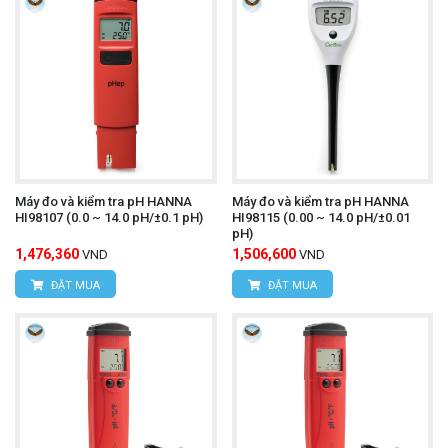
Máy đo và kiểm tra pH HANNA
Máy đo và kiểm tra pH HANNA
HI98107 (0.0 ~ 14.0 pH/±0.1 pH)
HI98115 (0.00 ~ 14.0 pH/±0.01
pH)
1,476,360
1,506,600
VND
VND
ĐẶT MUA
ĐẶT MUA