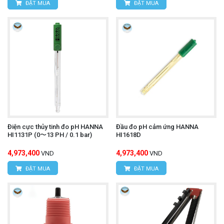
ĐẶT MUA
ĐẶT MUA
Điện cực thủy tinh đo pH HANNA
Đầu đo pH cảm ứng HANNA
HI1131P (0〜13 PH / 0.1 bar)
HI1618D
4,973,400
4,973,400
VND
VND
ĐẶT MUA
ĐẶT MUA