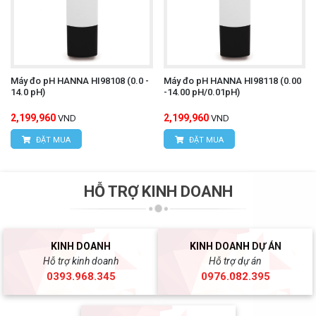
Máy đo pH HANNA HI98108 (0.0 -
Máy đo pH HANNA HI98118 (0.00
14.0 pH)
-14.00 pH/0.01pH)
2,199,960
2,199,960
VND
VND
ĐẶT MUA
ĐẶT MUA
HỖ TRỢ KINH DOANH
KINH DOANH
KINH DOANH DỰ ÁN
Hỗ trợ kinh doanh
Hỗ trợ dự án
0393.968.345
0976.082.395