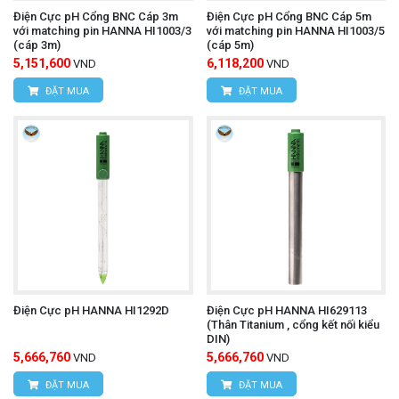
Điện Cực pH Cổng BNC Cáp 3m
Điện Cực pH Cổng BNC Cáp 5m
với matching pin HANNA HI1003/3
với matching pin HANNA HI1003/5
(cáp 3m)
(cáp 5m)
5,151,600
6,118,200
VND
VND
ĐẶT MUA
ĐẶT MUA
Điện Cực pH HANNA HI1292D
Điện Cực pH HANNA HI629113
(Thân Titanium , cổng kết nối kiểu
DIN)
5,666,760
5,666,760
VND
VND
ĐẶT MUA
ĐẶT MUA