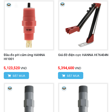
Đầu đo pH cảm ứng HANNA
Giá đỡ điện cực HANNA HI76404N
HI1001
5,123,520
5,394,600
VND
VND
ĐẶT MUA
ĐẶT MUA