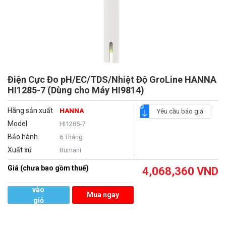
Điện Cực Đo pH/EC/TDS/Nhiệt Độ GroLine HANNA
HI1285-7 (Dùng cho Máy HI9814)
Hãng sản xuất
HANNA
Yêu cầu báo giá
Model
HI1285-7
Bảo hành
6 Tháng
Xuất xứ
Rumani
Giá (chưa bao gồm thuế)
4,068,360
VND
Thêm
vào
Mua ngay
giỏ
hàng