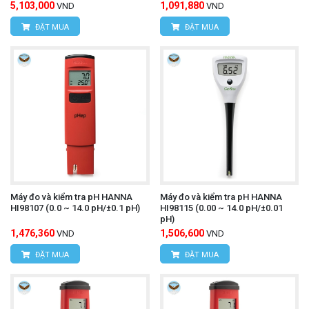
5,103,000
1,091,880
VND
VND
ĐẶT MUA
ĐẶT MUA
Máy đo và kiểm tra pH HANNA
Máy đo và kiểm tra pH HANNA
HI98107 (0.0 ~ 14.0 pH/±0.1 pH)
HI98115 (0.00 ~ 14.0 pH/±0.01
pH)
1,476,360
1,506,600
VND
VND
ĐẶT MUA
ĐẶT MUA