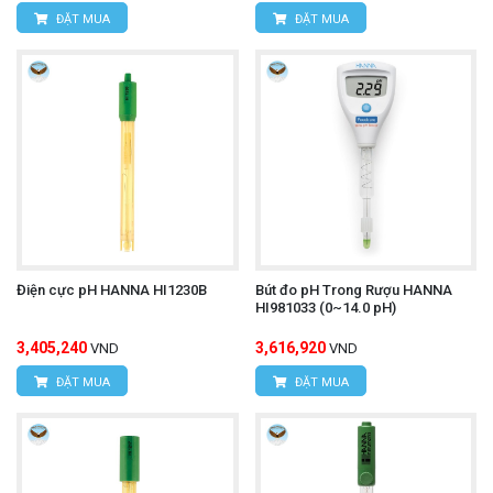
ĐẶT MUA
ĐẶT MUA
Điện cực pH HANNA HI1230B
Bút đo pH Trong Rượu HANNA
HI981033 (0~14.0 pH)
3,405,240
3,616,920
VND
VND
ĐẶT MUA
ĐẶT MUA