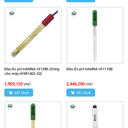
Đầu đo pH HANNA HI1286 (Dùng
Đầu đo pH HANNA HI1110B
cho máy HI981402-02)
1,959,120
2,446,200
VND
VND
ĐẶT MUA
ĐẶT MUA