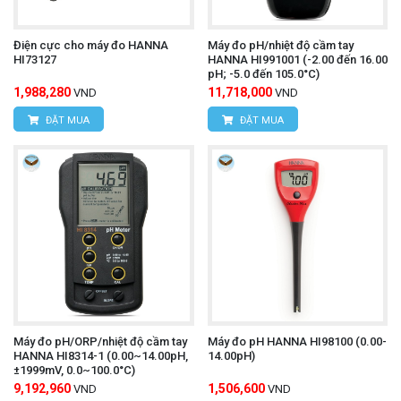
Điện cực cho máy đo HANNA
Máy đo pH/nhiệt độ cầm tay
HI73127
HANNA HI991001 (-2.00 đến 16.00
pH; -5.0 đến 105.0°C)
1,988,280
11,718,000
VND
VND
ĐẶT MUA
ĐẶT MUA
Máy đo pH/ORP/nhiệt độ cầm tay
Máy đo pH HANNA HI98100 (0.00-
HANNA HI8314-1 (0.00~14.00pH,
14.00pH)
±1999mV, 0.0~100.0°C)
9,192,960
1,506,600
VND
VND