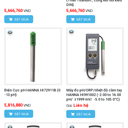
(Thân Titanium , cổng kết nối kiểu
DIN)
5,666,760
5,666,760
VND
VND
ĐẶT MUA
ĐẶT MUA
Điện Cực pH HANNA HI72911B (0
Máy đo pH/ORP/nhiệt độ cầm tay
-13 pH)
HANNA HI991002 (-2.00 to 16.00
pH/ ±1999 mV/ -5.0 to 105.0°C)
5,816,880
Liên hệ
VND
Giá:
ĐẶT MUA
ĐẶT MUA