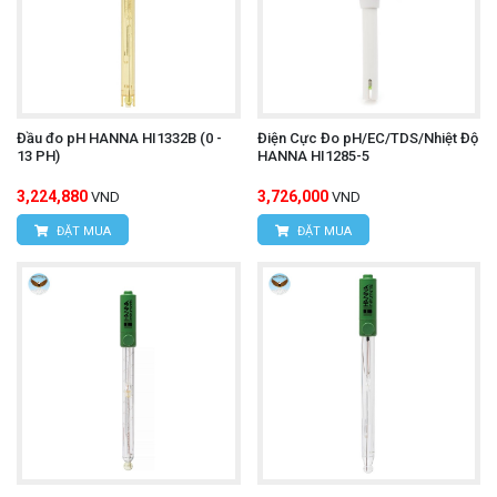
Đầu đo pH HANNA HI1332B (0 -
Điện Cực Đo pH/EC/TDS/Nhiệt Độ
13 PH)
HANNA HI1285-5
3,224,880
3,726,000
VND
VND
ĐẶT MUA
ĐẶT MUA