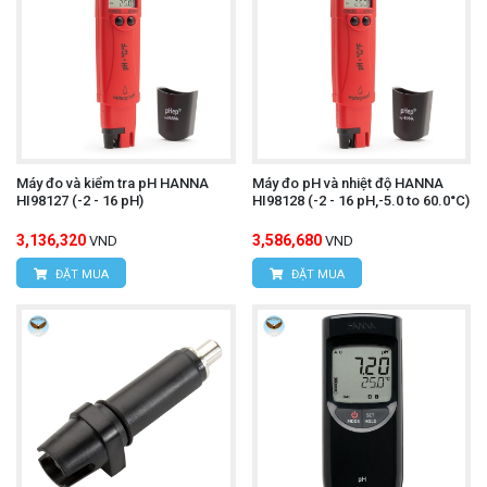
Máy đo và kiểm tra pH HANNA
Máy đo pH và nhiệt độ HANNA
HI98127 (-2 - 16 pH)
HI98128 (-2 - 16 pH,-5.0 to 60.0°C)
3,136,320
3,586,680
VND
VND
ĐẶT MUA
ĐẶT MUA