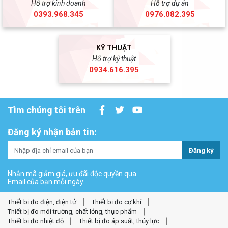
Hỗ trợ kinh doanh
Hỗ trợ dự án
0393.968.345
0976.082.395
KỸ THUẬT
Hỗ trợ kỹ thuật
0934.616.395
Tìm chúng tôi trên
Đăng ký nhận bản tin:
Đăng ký
Nhận mã giảm giá, ưu đãi độc quyền qua
Email của bạn mỗi ngày.
Thiết bị đo điện, điện tử
Thiết bị đo cơ khí
Thiết bị đo môi trường, chất lỏng, thực phẩm
Thiết bị đo nhiệt độ
Thiết bị đo áp suất, thủy lực