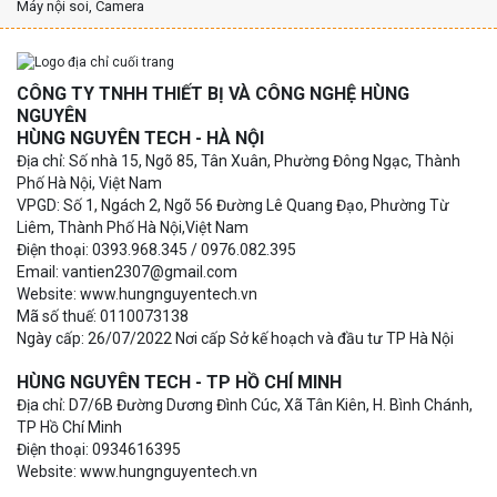
Máy nội soi, Camera
CÔNG TY TNHH THIẾT BỊ VÀ CÔNG NGHỆ HÙNG
NGUYÊN
HÙNG NGUYÊN TECH - HÀ NỘI
Địa chỉ: Số nhà 15, Ngõ 85, Tân Xuân, Phường Đông Ngạc, Thành
Phố Hà Nội, Việt Nam
VPGD: Số 1, Ngách 2, Ngõ 56 Đường Lê Quang Đạo, Phường Từ
Liêm, Thành Phố Hà Nội,Việt Nam
Điện thoại: 0393.968.345 / 0976.082.395
Email: vantien2307@gmail.com
Website: www.hungnguyentech.vn
Mã số thuế: 0110073138
Ngày cấp: 26/07/2022 Nơi cấp Sở kế hoạch và đầu tư TP Hà Nội
HÙNG NGUYÊN TECH - TP HỒ CHÍ MINH
Địa chỉ: D7/6B Đường Dương Đình Cúc, Xã Tân Kiên, H. Bình Chánh,
TP Hồ Chí Minh
Điện thoại: 0934616395
Website: www.hungnguyentech.vn