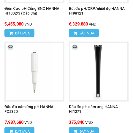
Điện Cực pH Cổng BNC HANNA
Bút đo pH/ORP/nhiệt độ HANNA
HI1002/3 (Cáp 3m)
HI98121
5,455,080
6,329,880
VND
VND
ĐẶT MUA
ĐẶT MUA
Đầu đo cảm ứng pH HANNA
Đầu đo pH cảm ứng HANNA
FC232D
HI1271
7,987,680
375,840
VND
VND
ĐẶT MUA
ĐẶT MUA