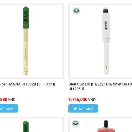
 pH HANNA HI1332B (0 - 13 PH)
Điện Cực Đo pH/EC/TDS/Nhiệt Độ 
HI1285-5
,880
3,726,000
VND
VND
ĐẶT MUA
ĐẶT MUA