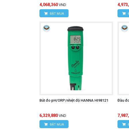
4,068,360
4,973
VND
ĐẶT MUA
Bút đo pH/ORP/nhiệt độ HANNA HI98121
Đầu đ
6,329,880
7,987
VND
ĐẶT MUA