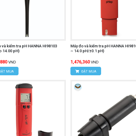
 và kiểm tra pH HANNA HI98103
Máy đo và kiểm tra pH HANNA HI9810
to 14.00 pH)
~ 14.0 pH/±0.1 pH)
,880
1,476,360
VND
VND
ĐẶT MUA
ĐẶT MUA