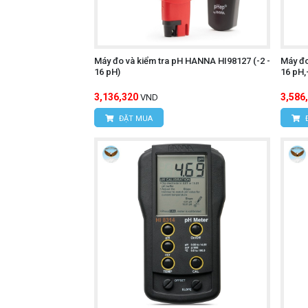
Máy đo và kiểm tra pH HANNA HI98127 (-2 -
Máy đo
16 pH)
16 pH,
3,136,320
3,586
VND
ĐẶT MUA