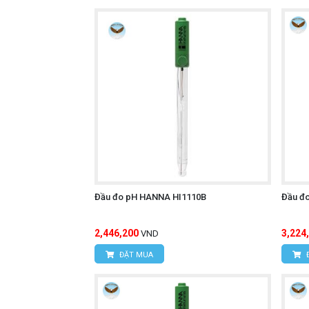
Đầu đo pH HANNA HI1110B
Đầu đo
2,446,200
3,224
VND
ĐẶT MUA