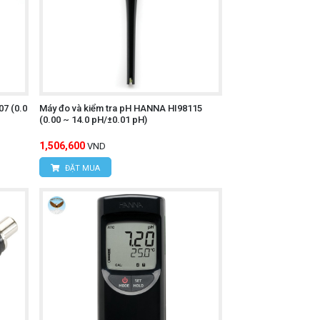
7 (0.0
Máy đo và kiểm tra pH HANNA HI98115
(0.00 ~ 14.0 pH/±0.01 pH)
1,506,600
VND
ĐẶT MUA