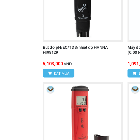
Bút đo pH/EC/TDS/nhiệt độ HANNA
Máy đo
HI98129
(0.00 
5,103,000
1,091
VND
ĐẶT MUA