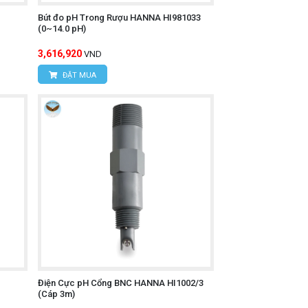
Bút đo pH Trong Rượu HANNA HI981033
(0~14.0 pH)
3,616,920
VND
ĐẶT MUA
Điện Cực pH Cổng BNC HANNA HI1002/3
(Cáp 3m)