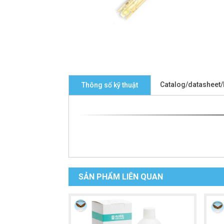
Catalog/datasheet
Thông số kỹ thuật
SẢN PHẨM LIÊN QUAN