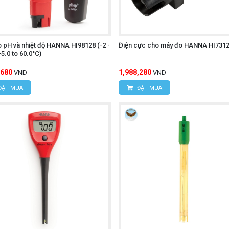
 pH và nhiệt độ HANNA HI98128 (-2 -
Điện cực cho máy đo HANNA HI731
-5.0 to 60.0°C)
,680
1,988,280
VND
VND
ĐẶT MUA
ĐẶT MUA