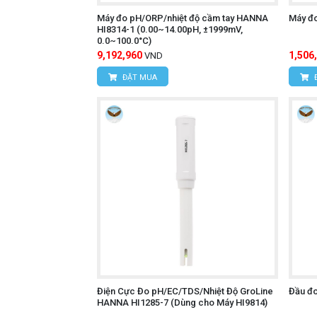
Máy đo pH/ORP/nhiệt độ cầm tay HANNA
Máy đ
HI8314-1 (0.00~14.00pH, ±1999mV,
0.0~100.0°C)
9,192,960
1,506
VND
ĐẶT MUA
Điện Cực Đo pH/EC/TDS/Nhiệt Độ GroLine
Đầu đ
HANNA HI1285-7 (Dùng cho Máy HI9814)