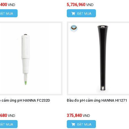
,400
5,736,960
VND
VND
ĐẶT MUA
ĐẶT MUA
o cảm ứng pH HANNA FC232D
Đầu đo pH cảm ứng HANNA HI1271
,680
375,840
VND
VND
ĐẶT MUA
ĐẶT MUA