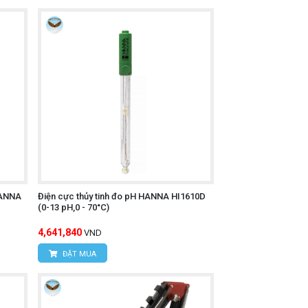
HANNA
Điện cực thủy tinh đo pH HANNA HI1610D
(0-13 pH,0 - 70°C)
4,641,840
VND
ĐẶT MUA