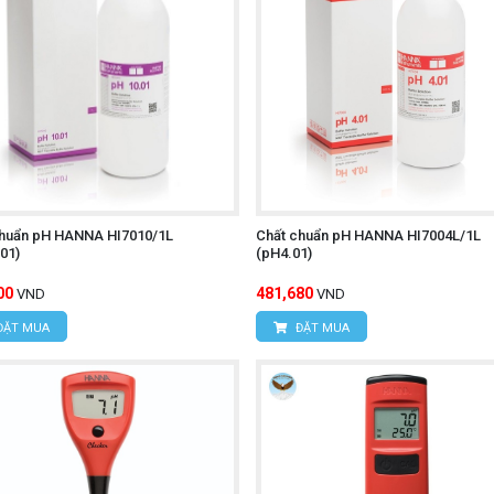
chuẩn pH HANNA HI7010/1L
Chất chuẩn pH HANNA HI7004L/1L
01)
(pH4.01)
00
481,680
VND
VND
ĐẶT MUA
ĐẶT MUA