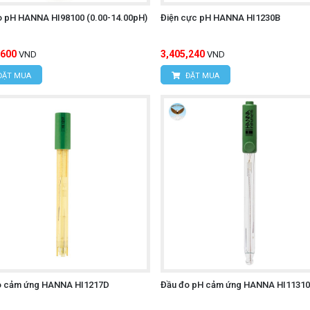
o pH HANNA HI98100 (0.00-14.00pH)
Điện cực pH HANNA HI1230B
,600
3,405,240
VND
VND
ĐẶT MUA
ĐẶT MUA
o cảm ứng HANNA HI1217D
Đầu đo pH cảm ứng HANNA HI11310