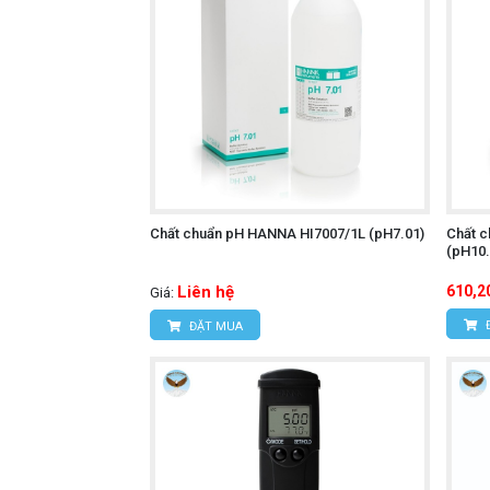
Chất chuẩn pH HANNA HI7007/1L (pH7.01)
Chất 
(pH10.
Liên hệ
610,2
Giá:
ĐẶT MUA