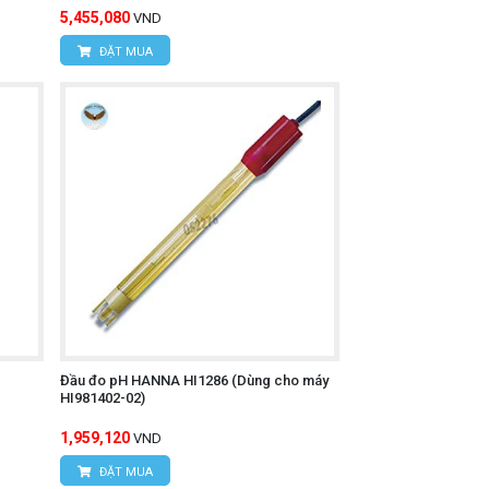
5,455,080
VND
ĐẶT MUA
Đầu đo pH HANNA HI1286 (Dùng cho máy
HI981402-02)
1,959,120
VND
ĐẶT MUA