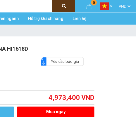
0
yên ngành
Hỗ trợ khách hàng
Liên hệ
NA HI1618D
Yêu cầu báo giá
4,973,400
VND
Mua ngay