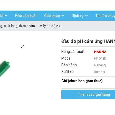
bị
Nhà sản xuất
Giải pháp
Dịch vụ
Tin tức chu
ng, chất lỏng, thực phẩm
Máy đo độ PH
Đầu đo pH cảm ứng HAN
Hãng sản xuất
HANNA
Model
HI1618D
Bảo hành
6 Tháng
Xuất xứ
Rumani
Giá (chưa bao gồm thuế)
Thêm vào giỏ hàng