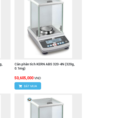
g,
Cân phân tích KERN ABS 320-4N (320g,
0.1mg)
50,605,000
VND
ĐẶT MUA