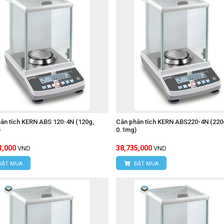
ân tích KERN ABS 120-4N (120g,
Cân phân tích KERN ABS220-4N (220
)
0.1mg)
3,000
38,735,000
VND
VND
ĐẶT MUA
ĐẶT MUA