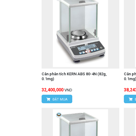
Cân phân tích KERN ABS 80-4N (82g,
Cân ph
0.1mg)
0.1mg
32,400,000
38,24
VND
ĐẶT MUA