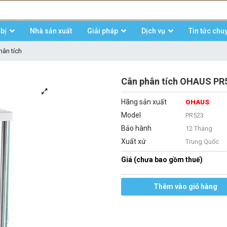
bị
Nhà sản xuất
Giải pháp
Dịch vụ
Tin tức chu
hân tích
Cân phân tích OHAUS PR5
Hãng sản xuất
OHAUS
Model
PR523
Bảo hành
12 Tháng
Xuất xứ
Trung Quốc
Giá (chưa bao gồm thuế)
Thêm vào giỏ hàng