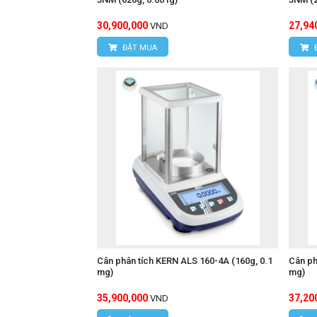
30,900,000
27,94
VND
ĐẶT MUA
Cân phân tích KERN ALS 160-4A (160g, 0.1
Cân ph
mg)
mg)
35,900,000
37,20
VND