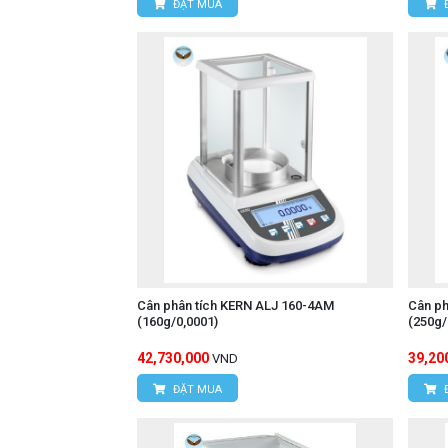
ĐẶT MUA
Cân phân tích KERN ALJ 160-4AM
Cân ph
(160g/0,0001)
(250g
42,730,000
39,20
VND
ĐẶT MUA