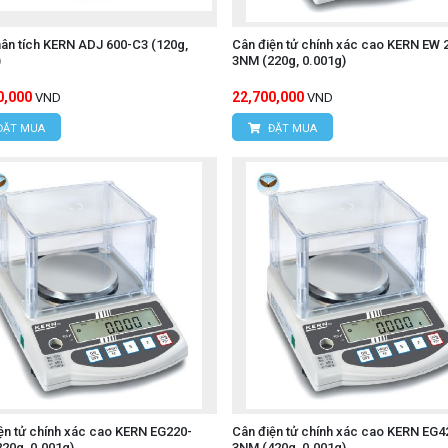
ân tích KERN ADJ 600-C3 (120g,
Cân điện tử chính xác cao KERN EW 
)
3NM (220g, 0.001g)
0,000
22,700,000
VND
VND
ĐẶT MUA
ĐẶT MUA
ện tử chính xác cao KERN EG220-
Cân điện tử chính xác cao KERN EG4
20g, 0.001g)
3NM (420g, 0.001g)