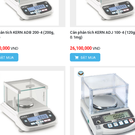
ân tích KERN ADB 200-4 (200g,
Cân phân tích KERN ADJ 100-4 (120g
)
0.1mg)
0,000
26,100,000
VND
VND
ĐẶT MUA
ĐẶT MUA