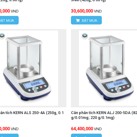
0,000
30,600,000
VND
VND
ĐẶT MUA
ĐẶT MUA
ân tích KERN ALS 250-4A (250g, 0.1
Cân phân tích KERN ALJ 200-5DA (8
g/0.01mg; 220 g/0.1mg)
0,000
64,400,000
VND
VND