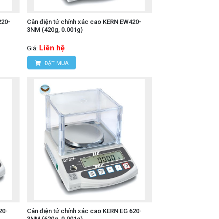
220-
Cân điện tử chính xác cao KERN EW420-
3NM (420g, 0.001g)
Liên hệ
Giá:
ĐẶT MUA
20-
Cân điện tử chính xác cao KERN EG 620-
3NM (620g, 0.001g)