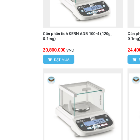
Cân phân tích KERN ADB 100-4 (120g,
Cân ph
0.1mg)
0.1mg
20,800,000
24,40
VND
ĐẶT MUA