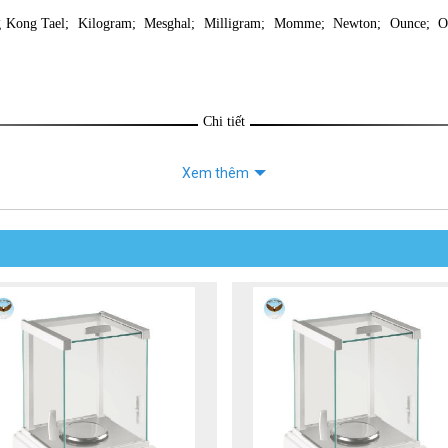
g Kong Tael; Kilogram; Mesghal; Milligram; Momme; Newton; Ounce; Ou
Chi tiết
Xem thêm