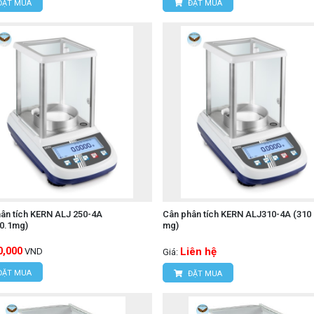
ĐẶT MUA
ĐẶT MUA
ân tích KERN ALJ 250-4A
Cân phân tích KERN ALJ310-4A (310 g
/0.1mg)
mg)
0,000
Liên hệ
VND
Giá:
ĐẶT MUA
ĐẶT MUA