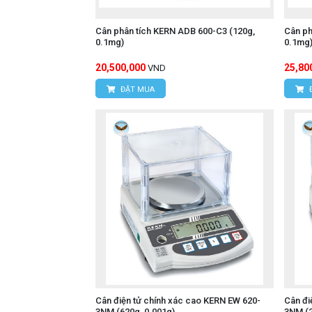
Cân phân tích KERN ADB 600-C3 (120g,
Cân ph
0.1mg)
0.1mg
20,500,000
25,80
VND
ĐẶT MUA
Cân điện tử chính xác cao KERN EW 620-
Cân đi
3NM (620g, 0.001g)
3NM (2