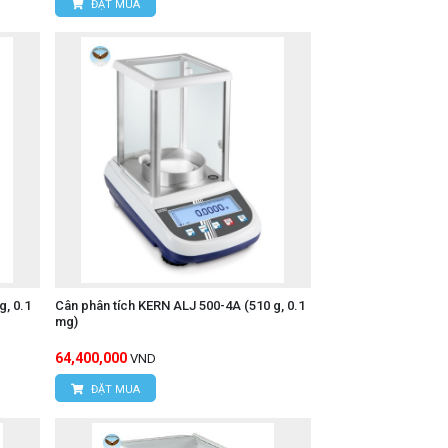
ĐẶT MUA
, 0.1
Cân phân tích KERN ALJ 500-4A (510 g, 0.1
mg)
64,400,000
VND
ĐẶT MUA