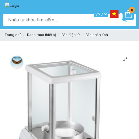
0
Trang chủ
Danh mục thiết bị
Cân điện tử
Cân phân tích