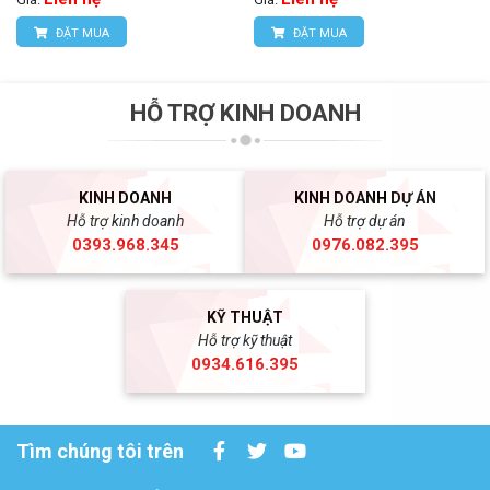
ĐẶT MUA
ĐẶT MUA
HỖ TRỢ KINH DOANH
KINH DOANH
KINH DOANH DỰ ÁN
Hỗ trợ kinh doanh
Hỗ trợ dự án
0393.968.345
0976.082.395
KỸ THUẬT
Hỗ trợ kỹ thuật
0934.616.395
Tìm chúng tôi trên