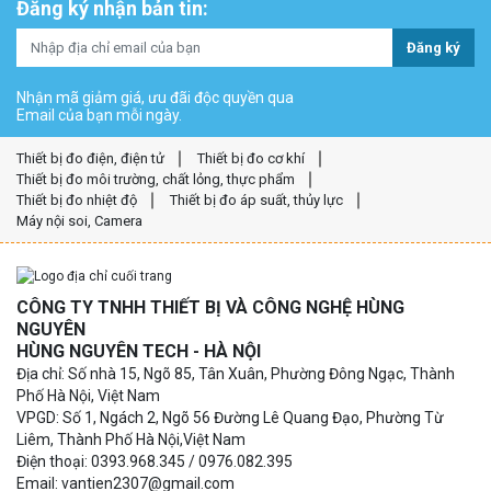
Đăng ký nhận bản tin:
Đăng ký
Nhận mã giảm giá, ưu đãi độc quyền qua
Email của bạn mỗi ngày.
Thiết bị đo điện, điện tử
Thiết bị đo cơ khí
Thiết bị đo môi trường, chất lỏng, thực phẩm
Thiết bị đo nhiệt độ
Thiết bị đo áp suất, thủy lực
Máy nội soi, Camera
CÔNG TY TNHH THIẾT BỊ VÀ CÔNG NGHỆ HÙNG
NGUYÊN
HÙNG NGUYÊN TECH - HÀ NỘI
Địa chỉ: Số nhà 15, Ngõ 85, Tân Xuân, Phường Đông Ngạc, Thành
Phố Hà Nội, Việt Nam
VPGD: Số 1, Ngách 2, Ngõ 56 Đường Lê Quang Đạo, Phường Từ
Liêm, Thành Phố Hà Nội,Việt Nam
Điện thoại: 0393.968.345 / 0976.082.395
Email: vantien2307@gmail.com