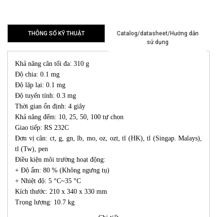
hàng
THÔNG SỐ KỸ THUẬT
Catalog/datasheet/Hướng dẫn
sử dụng
Khả năng cân tối đa: 310 g
Độ chia: 0.1 mg
Độ lặp lại: 0.1 mg
Độ tuyến tính: 0.3 mg
Thời gian ổn định: 4 giây
Khả năng đếm: 10, 25, 50, 100 tự chọn
Giao tiếp: RS 232C
Đơn vị cân: ct, g, gn, lb, mo, oz, ozt, tl (HK), tl (Singap. Malays),
tl (Tw), pen
Điều kiện môi trường hoạt động:
+ Độ ẩm: 80 % (Không ngưng tụ)
+ Nhiệt độ: 5 °C~35 °C
Kích thước: 210 x 340 x 330 mm
Trọng lượng: 10.7 kg