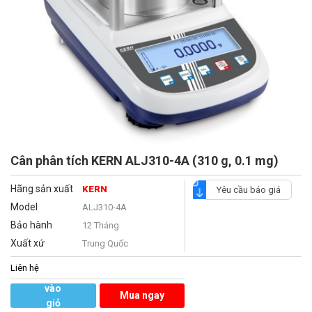
Cân phân tích KERN ALJ310-4A (310 g, 0.1 mg)
Hãng sản xuất
KERN
Yêu cầu báo giá
Model
ALJ310-4A
Bảo hành
12 Tháng
Xuất xứ
Trung Quốc
Liên hệ
Thêm
vào
Mua ngay
giỏ