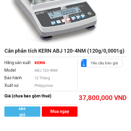
Cân phân tích KERN ABJ 120-4NM (120g/0,0001g)
Hãng sản xuất
KERN
Yêu cầu báo giá
Model
ABJ 120-4NM
Bảo hành
12 Tháng
Xuất xứ
Philippines
Giá (chưa bao gồm thuế)
37,800,000
VND
Thêm
vào
Mua ngay
giỏ
hàng