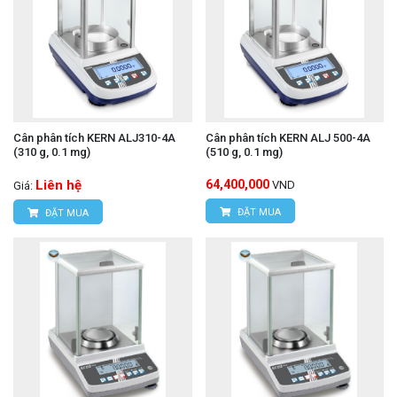
Cân phân tích KERN ALJ310-4A
Cân phân tích KERN ALJ 500-4A
(310 g, 0.1 mg)
(510 g, 0.1 mg)
Liên hệ
64,400,000
VND
Giá:
ĐẶT MUA
ĐẶT MUA