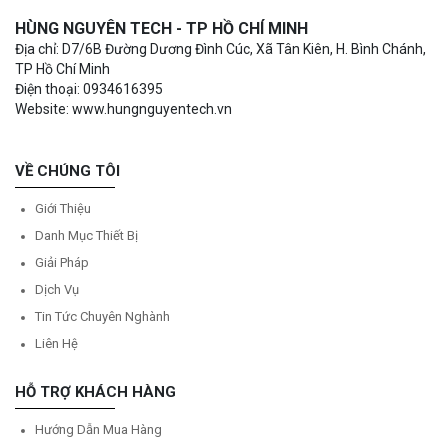
HÙNG NGUYÊN TECH - TP HỒ CHÍ MINH
Địa chỉ: D7/6B Đường Dương Đình Cúc, Xã Tân Kiên, H. Bình Chánh,
TP Hồ Chí Minh
Điện thoại: 0934616395
Website: www.hungnguyentech.vn
VỀ CHÚNG TÔI
Giới Thiệu
Danh Mục Thiết Bị
Giải Pháp
Dịch Vụ
Tin Tức Chuyên Nghành
Liên Hệ
HỖ TRỢ KHÁCH HÀNG
Hướng Dẫn Mua Hàng