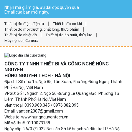
Nhận mã giảm giá, ưu đãi độc quyền qua
Email của bạn mỗi ngày.
Thiết bị đo điện, điện tử
Thiết bị đo cơ khí
Thiết bị đo môi trường, chất lỏng, thực phẩm
Thiết bị đo nhiệt độ
Thiết bị đo áp suất, thủy lực
Máy nội soi, Camera
CÔNG TY TNHH THIẾT BỊ VÀ CÔNG NGHỆ HÙNG
NGUYÊN
HÙNG NGUYÊN TECH - HÀ NỘI
Địa chỉ: Số nhà 15, Ngõ 85, Tân Xuân, Phường Đông Ngạc, Thành
Phố Hà Nội, Việt Nam
VPGD: Số 1, Ngách 2, Ngõ 56 Đường Lê Quang Đạo, Phường Từ
Liêm, Thành Phố Hà Nội,Việt Nam
Điện thoại: 0393.968.345 / 0976.082.395
Email: vantien2307@gmail.com
Website: www.hungnguyentech.vn
Mã số thuế: 0110073138
Ngày cấp: 26/07/2022 Nơi cấp Sở kế hoạch và đầu tư TP Hà Nội