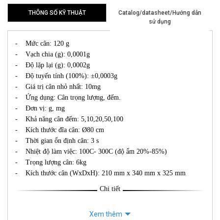
THÔNG SỐ KỸ THUẬT
Catalog/datasheet/Hướng dẫn
sử dụng
- Mức cân: 120 g
- Vạch chia (g): 0,0001g
- Độ lặp lại (g): 0,0002g
- Độ tuyến tính (100%): ±0,0003g
- Giá trị cân nhỏ nhất: 10mg
- Ứng dụng: Cân trọng lượng, đếm.
- Đơn vị: g, mg
- Khả năng cân đếm: 5,10,20,50,100
- Kích thước đĩa cân: Ø80 cm
- Thời gian ổn định cân: 3 s
- Nhiệt độ làm việc: 100C- 300C (độ ẩm 20%-85%)
- Trọng lượng cân: 6kg
- Kích thước cân (WxDxH): 210 mm x 340 mm x 325 mm
Chi tiết
Xem thêm