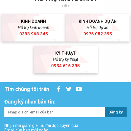
KINH DOANH
KINH DOANH DỰ ÁN
Hỗ trợ kinh doanh
Hỗ trợ dự án
0393.968.345
0976.082.395
KỸ THUẬT
Hỗ trợ kỹ thuật
0934.616.395
Tìm chúng tôi trên
Đăng ký nhận bản tin:
Đăng ký
Nhận mã giảm giá, ưu đãi độc quyền qua
Email của bạn mỗi ngày.