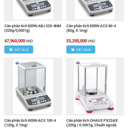
Cân phân tích KERN ABJ 320-4NM
Cân phân tích KERN ACS 80-4
(320g/0,0001g)
(82g, 0.1mg)
47,960,000
33,200,000
VND
VND
ĐẶT MUA
ĐẶT MUA
Cân phân tích KERN ACS 100-4
Cân phân tích OHAUS PX224/E
(120g, 0.1mg)
(220g / 0.0001g, Chuẩn ngoài)