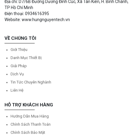
Địa chỉ: D7/6B Đường Dương Đình Cúc, Xã Tân Kiên, H. Bình Chánh,
TP Hồ Chí Minh
Điện thoại: 0934616395
Website: www.hungnguyentech.vn
VỀ CHÚNG TÔI
Giới Thiệu
Danh Mục Thiết Bị
Giải Pháp
Dịch Vụ
Tin Tức Chuyên Nghành
Liên Hệ
HỖ TRỢ KHÁCH HÀNG
Hướng Dẫn Mua Hàng
Chính Sách Thanh Toán
Chính Sách Bảo Mật