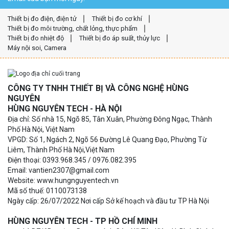
Thiết bị đo điện, điện tử
Thiết bị đo cơ khí
Thiết bị đo môi trường, chất lỏng, thực phẩm
Thiết bị đo nhiệt độ
Thiết bị đo áp suất, thủy lực
Máy nội soi, Camera
CÔNG TY TNHH THIẾT BỊ VÀ CÔNG NGHỆ HÙNG
NGUYÊN
HÙNG NGUYÊN TECH - HÀ NỘI
Địa chỉ: Số nhà 15, Ngõ 85, Tân Xuân, Phường Đông Ngạc, Thành
Phố Hà Nội, Việt Nam
VPGD: Số 1, Ngách 2, Ngõ 56 Đường Lê Quang Đạo, Phường Từ
Liêm, Thành Phố Hà Nội,Việt Nam
Điện thoại: 0393.968.345 / 0976.082.395
Email: vantien2307@gmail.com
Website: www.hungnguyentech.vn
Mã số thuế: 0110073138
Ngày cấp: 26/07/2022 Nơi cấp Sở kế hoạch và đầu tư TP Hà Nội
HÙNG NGUYÊN TECH - TP HỒ CHÍ MINH