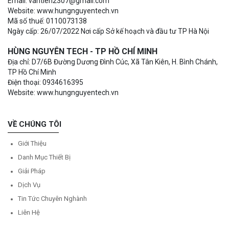
Email: vantien2307@gmail.com
Website: www.hungnguyentech.vn
Mã số thuế: 0110073138
Ngày cấp: 26/07/2022 Nơi cấp Sở kế hoạch và đầu tư TP Hà Nội
HÙNG NGUYÊN TECH - TP HỒ CHÍ MINH
Địa chỉ: D7/6B Đường Dương Đình Cúc, Xã Tân Kiên, H. Bình Chánh,
TP Hồ Chí Minh
Điện thoại: 0934616395
Website: www.hungnguyentech.vn
VỀ CHÚNG TÔI
Giới Thiệu
Danh Mục Thiết Bị
Giải Pháp
Dịch Vụ
Tin Tức Chuyên Nghành
Liên Hệ