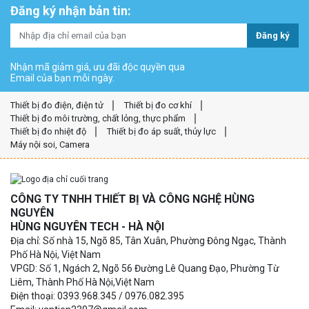
Đăng ký nhận bản tin:
Đăng ký
Nhận mã giảm giá, ưu đãi độc quyền qua
Email của bạn mỗi ngày.
Thiết bị đo điện, điện tử
Thiết bị đo cơ khí
Thiết bị đo môi trường, chất lỏng, thực phẩm
Thiết bị đo nhiệt độ
Thiết bị đo áp suất, thủy lực
Máy nội soi, Camera
CÔNG TY TNHH THIẾT BỊ VÀ CÔNG NGHỆ HÙNG
NGUYÊN
HÙNG NGUYÊN TECH - HÀ NỘI
Địa chỉ: Số nhà 15, Ngõ 85, Tân Xuân, Phường Đông Ngạc, Thành
Phố Hà Nội, Việt Nam
VPGD: Số 1, Ngách 2, Ngõ 56 Đường Lê Quang Đạo, Phường Từ
Liêm, Thành Phố Hà Nội,Việt Nam
Điện thoại: 0393.968.345 / 0976.082.395