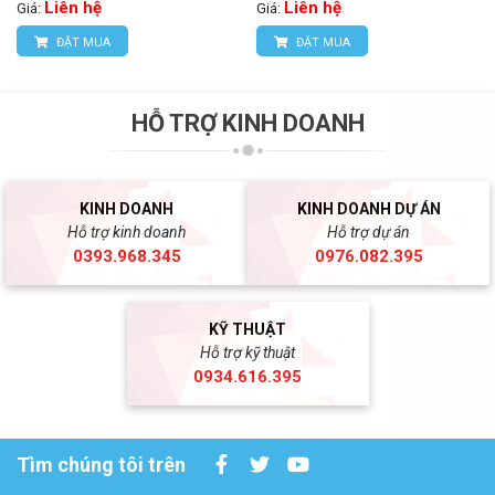
Liên hệ
Liên hệ
Giá:
Giá:
ĐẶT MUA
ĐẶT MUA
HỖ TRỢ KINH DOANH
KINH DOANH
KINH DOANH DỰ ÁN
Hỗ trợ kinh doanh
Hỗ trợ dự án
0393.968.345
0976.082.395
KỸ THUẬT
Hỗ trợ kỹ thuật
0934.616.395
Tìm chúng tôi trên