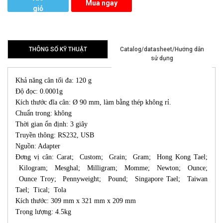
Mua ngay
giỏ
hàng
THÔNG SỐ KỸ THUẬT
Catalog/datasheet/Hướng dẫn
sử dụng
Khả năng cân tối đa: 120 g
Độ đọc: 0.0001g
Kích thước đĩa cân: Ø 90 mm, làm bằng thép không rỉ.
Chuẩn trong: không
Thời gian ổn định: 3 giây
Truyền thông: RS232, USB
Nguồn: Adapter
Đơng vị cân: Carat; Custom; Grain; Gram; Hong Kong Tael;
Kilogram; Mesghal; Milligram; Momme; Newton; Ounce;
Ounce Troy; Pennyweight; Pound; Singapore Tael; Taiwan
Tael; Tical; Tola
Kích thước: 309 mm x 321 mm x 209 mm
Trọng lượng: 4.5kg