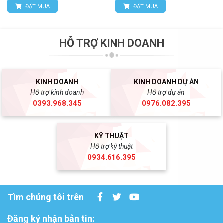
ĐẶT MUA
ĐẶT MUA
HỖ TRỢ KINH DOANH
KINH DOANH
KINH DOANH DỰ ÁN
Hỗ trợ kinh doanh
Hỗ trợ dự án
0393.968.345
0976.082.395
KỸ THUẬT
Hỗ trợ kỹ thuật
0934.616.395
Tìm chúng tôi trên
Đăng ký nhận bản tin: