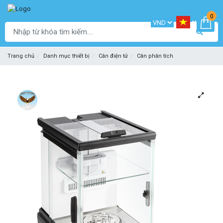
0
Trang chủ
Danh mục thiết bị
Cân điện tử
Cân phân tích