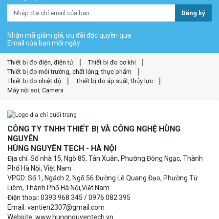
Đăng ký
Nhận mã giảm giá, ưu đãi độc quyền qua
Email của bạn mỗi ngày.
Thiết bị đo điện, điện tử
Thiết bị đo cơ khí
Thiết bị đo môi trường, chất lỏng, thực phẩm
Thiết bị đo nhiệt độ
Thiết bị đo áp suất, thủy lực
Máy nội soi, Camera
CÔNG TY TNHH THIẾT BỊ VÀ CÔNG NGHỆ HÙNG
NGUYÊN
HÙNG NGUYÊN TECH - HÀ NỘI
Địa chỉ: Số nhà 15, Ngõ 85, Tân Xuân, Phường Đông Ngạc, Thành
Phố Hà Nội, Việt Nam
VPGD: Số 1, Ngách 2, Ngõ 56 Đường Lê Quang Đạo, Phường Từ
Liêm, Thành Phố Hà Nội,Việt Nam
Điện thoại: 0393.968.345 / 0976.082.395
Email: vantien2307@gmail.com
Website: www.hungnguyentech.vn