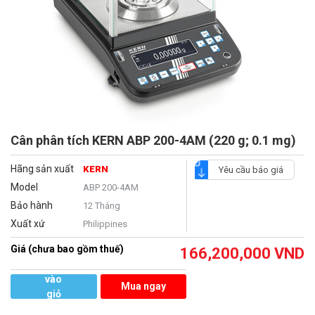
Cân phân tích KERN ABP 200-4AM (220 g; 0.1 mg)
Hãng sản xuất
KERN
Yêu cầu báo giá
Model
ABP 200-4AM
Bảo hành
12 Tháng
Xuất xứ
Philippines
Giá (chưa bao gồm thuế)
166,200,000
VND
Thêm
vào
Mua ngay
giỏ
hàng