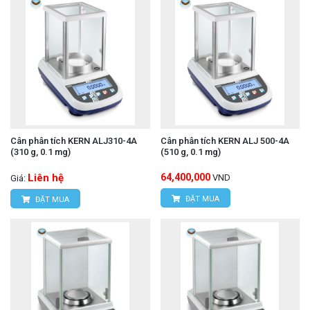
Cân phân tích KERN ALJ310-4A
Cân phân tích KERN ALJ 500-4A
(310 g, 0.1 mg)
(510 g, 0.1 mg)
Liên hệ
64,400,000
VND
Giá:
ĐẶT MUA
ĐẶT MUA