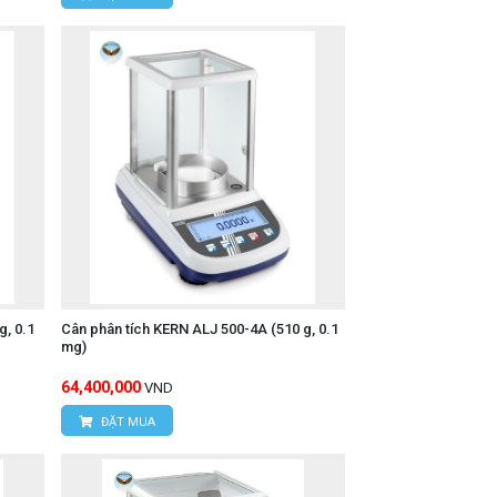
, 0.1
Cân phân tích KERN ALJ 500-4A (510 g, 0.1
mg)
64,400,000
VND
ĐẶT MUA