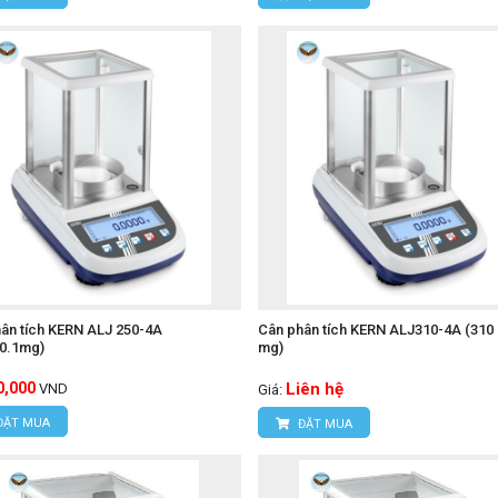
ân tích KERN ALJ 250-4A
Cân phân tích KERN ALJ310-4A (310 g
/0.1mg)
mg)
0,000
Liên hệ
VND
Giá:
ĐẶT MUA
ĐẶT MUA