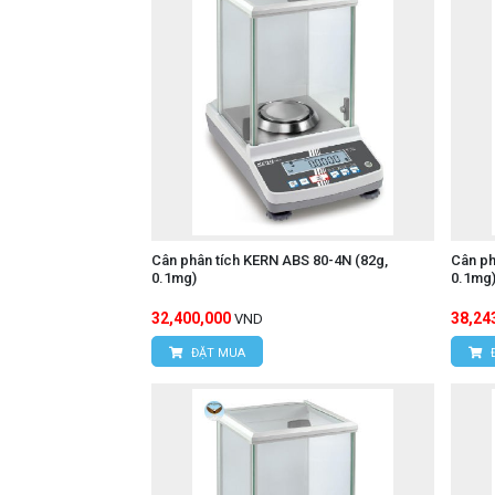
Cân phân tích KERN ABS 80-4N (82g,
Cân ph
0.1mg)
0.1mg
32,400,000
38,24
VND
ĐẶT MUA