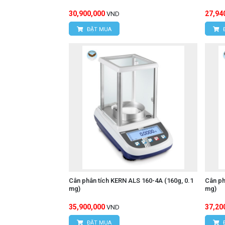
30,900,000
27,94
VND
ĐẶT MUA
Cân phân tích KERN ALS 160-4A (160g, 0.1
Cân ph
mg)
mg)
35,900,000
37,20
VND
ĐẶT MUA