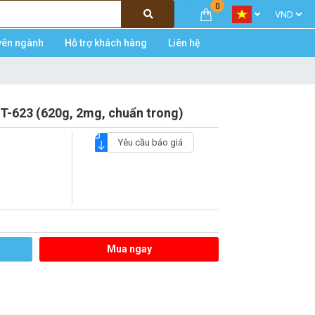
0
yên ngành
Hỗ trợ khách hàng
Liên hệ
T-623 (620g, 2mg, chuẩn trong)
Yêu cầu báo giá
Mua ngay