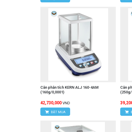
Cân phân tích KERN ALJ 160-4AM
Cân ph
(160g/0,0001)
(250g
42,730,000
39,20
VND
ĐẶT MUA