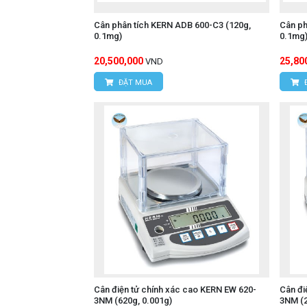
Cân phân tích KERN ADB 600-C3 (120g,
Cân ph
0.1mg)
0.1mg
20,500,000
25,80
VND
ĐẶT MUA
Cân điện tử chính xác cao KERN EW 620-
Cân đi
3NM (620g, 0.001g)
3NM (2