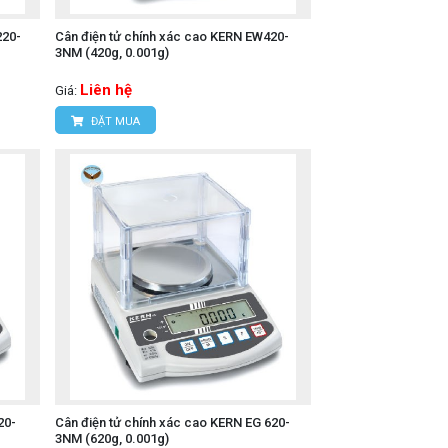
220-
Cân điện tử chính xác cao KERN EW420-
3NM (420g, 0.001g)
Liên hệ
Giá:
ĐẶT MUA
20-
Cân điện tử chính xác cao KERN EG 620-
3NM (620g, 0.001g)