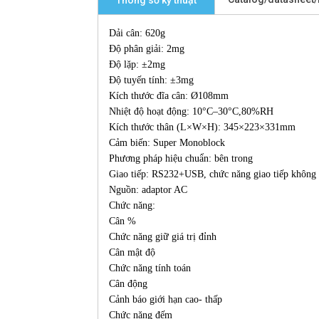
Thông số kỹ thuật
Dải cân: 620g
Độ phân giải: 2mg
Độ lặp: ±2mg
Độ tuyến tính: ±3mg
Kích thước đĩa cân: Ø108mm
Nhiệt độ hoạt động: 10°C–30°C,80%RH
Kích thước thân (L×W×H): 345×223×331mm
Cảm biến: Super Monoblock
Phương pháp hiệu chuẩn: bên trong
Giao tiếp: RS232+USB, chức năng giao tiếp không
Nguồn: adaptor AC
Chức năng:
Cân %
Chức năng giữ giá trị đỉnh
Cân mật độ
Chức năng tính toán
Cân động
Cảnh báo giới hạn cao- thấp
Chức năng đếm