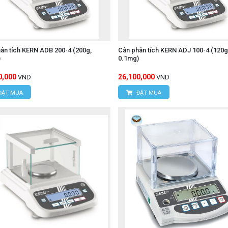
ân tích KERN ADB 200-4 (200g,
Cân phân tích KERN ADJ 100-4 (120g
)
0.1mg)
0,000
26,100,000
VND
VND
ĐẶT MUA
ĐẶT MUA