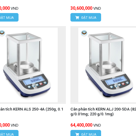
0,000
30,600,000
VND
VND
ĐẶT MUA
ĐẶT MUA
ân tích KERN ALS 250-4A (250g, 0.1
Cân phân tích KERN ALJ 200-5DA (8
g/0.01mg; 220 g/0.1mg)
0,000
64,400,000
VND
VND
ĐẶT MUA
ĐẶT MUA