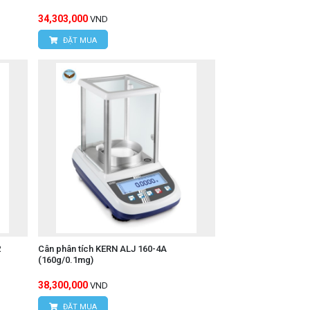
34,303,000
VND
ĐẶT MUA
2
Cân phân tích KERN ALJ 160-4A
(160g/0.1mg)
38,300,000
VND
ĐẶT MUA