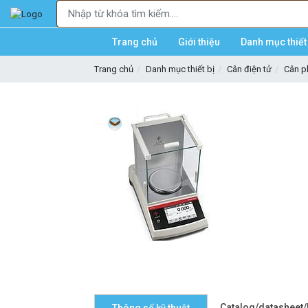
Trang chủ
Giới thiệu
Danh mục thiết 
Trang chủ
Danh mục thiết bị
Cân điện tử
Cân p
Catalog/datasheet