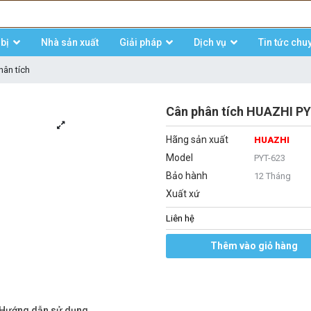
bị
Nhà sản xuất
Giải pháp
Dịch vụ
Tin tức chu
hân tích
Cân phân tích HUAZHI PY
Hãng sản xuất
HUAZHI
Model
PYT-623
Bảo hành
12 Tháng
Xuất xứ
Liên hệ
Thêm vào giỏ hàng
/Hướng dẫn sử dụng