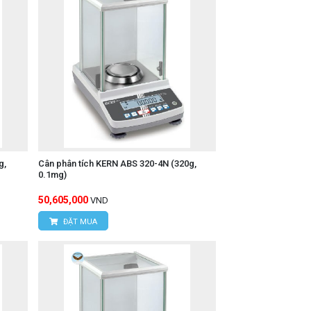
g,
Cân phân tích KERN ABS 320-4N (320g,
0.1mg)
50,605,000
VND
ĐẶT MUA