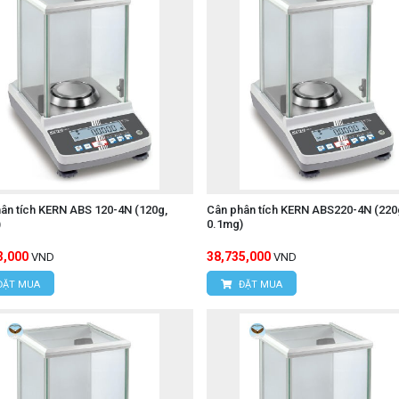
ân tích KERN ABS 120-4N (120g,
Cân phân tích KERN ABS220-4N (220
)
0.1mg)
3,000
38,735,000
VND
VND
ĐẶT MUA
ĐẶT MUA