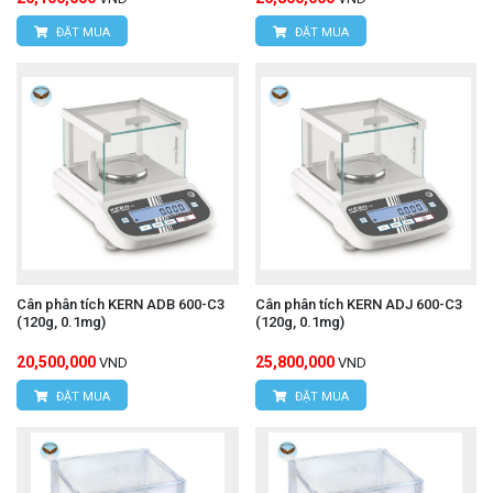
ĐẶT MUA
ĐẶT MUA
Cân phân tích KERN ADB 600-C3
Cân phân tích KERN ADJ 600-C3
(120g, 0.1mg)
(120g, 0.1mg)
20,500,000
25,800,000
VND
VND
ĐẶT MUA
ĐẶT MUA