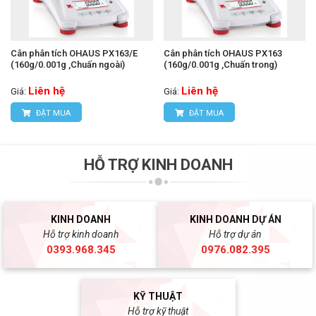
Cân phân tích OHAUS PX163/E
Cân phân tích OHAUS PX163
(160g/0.001g ,Chuấn ngoài)
(160g/0.001g ,Chuấn trong)
Liên hệ
Liên hệ
Giá:
Giá:
ĐẶT MUA
ĐẶT MUA
HỖ TRỢ KINH DOANH
KINH DOANH
KINH DOANH DỰ ÁN
Hỗ trợ kinh doanh
Hỗ trợ dự án
0393.968.345
0976.082.395
KỸ THUẬT
Hỗ trợ kỹ thuật