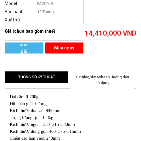
Model
FA2004B
Bảo hành
12 Tháng
Xuất xứ
Giá (chưa bao gồm thuế)
14,410,000
VND
Thêm
vào
Mua ngay
giỏ
hàng
THÔNG SỐ KỸ THUẬT
Catalog/datasheet/Hướng dẫn
sử dụng
Dải cân: 0-200g
Độ phân giải: 0.1mg
Kích thước đĩa cân: Φ80mm
Trọng lượng tịnh: 6.8kg
Kích thước ngoài: 350×215×340mm
Kích thước đóng gói: 480×375×515mm
Chiều cao làm việc: 240mm