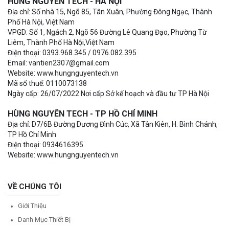
HÙNG NGUYÊN TECH - HÀ NỘI
Địa chỉ: Số nhà 15, Ngõ 85, Tân Xuân, Phường Đông Ngạc, Thành
Phố Hà Nội, Việt Nam
VPGD: Số 1, Ngách 2, Ngõ 56 Đường Lê Quang Đạo, Phường Từ
Liêm, Thành Phố Hà Nội,Việt Nam
Điện thoại: 0393.968.345 / 0976.082.395
Email: vantien2307@gmail.com
Website: www.hungnguyentech.vn
Mã số thuế: 0110073138
Ngày cấp: 26/07/2022 Nơi cấp Sở kế hoạch và đầu tư TP Hà Nội
HÙNG NGUYÊN TECH - TP HỒ CHÍ MINH
Địa chỉ: D7/6B Đường Dương Đình Cúc, Xã Tân Kiên, H. Bình Chánh,
TP Hồ Chí Minh
Điện thoại: 0934616395
Website: www.hungnguyentech.vn
VỀ CHÚNG TÔI
Giới Thiệu
Danh Mục Thiết Bị