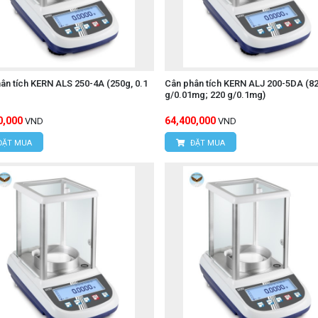
ân tích KERN ALS 250-4A (250g, 0.1
Cân phân tích KERN ALJ 200-5DA (8
g/0.01mg; 220 g/0.1mg)
0,000
64,400,000
VND
VND
ĐẶT MUA
ĐẶT MUA