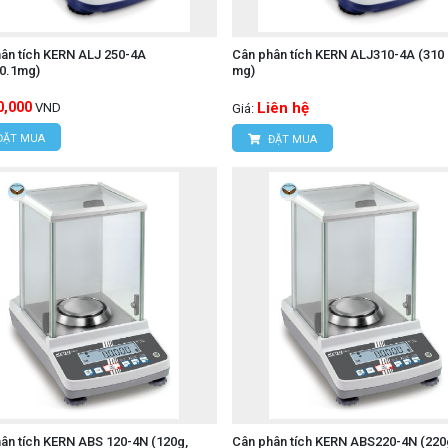
ân tích KERN ALJ 250-4A
Cân phân tích KERN ALJ310-4A (310 g
/0.1mg)
mg)
0,000
Liên hệ
VND
Giá:
ĐẶT MUA
ĐẶT MUA
ân tích KERN ABS 120-4N (120g,
Cân phân tích KERN ABS220-4N (220