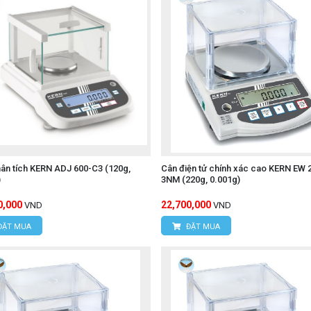
ân tích KERN ADJ 600-C3 (120g,
Cân điện tử chính xác cao KERN EW 
)
3NM (220g, 0.001g)
0,000
22,700,000
VND
VND
ĐẶT MUA
ĐẶT MUA