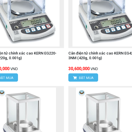
ện tử chính xác cao KERN EG220-
Cân điện tử chính xác cao KERN EG4
20g, 0.001g)
3NM (420g, 0.001g)
0,000
30,600,000
VND
VND
ĐẶT MUA
ĐẶT MUA