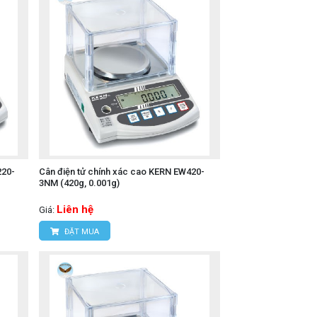
220-
Cân điện tử chính xác cao KERN EW420-
3NM (420g, 0.001g)
Liên hệ
Giá:
ĐẶT MUA