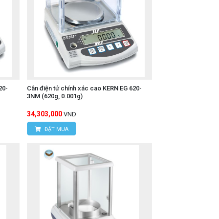
20-
Cân điện tử chính xác cao KERN EG 620-
3NM (620g, 0.001g)
34,303,000
VND
ĐẶT MUA