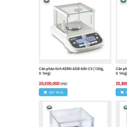
Cân phân tích KERN ADB 600-C3 (120g,
Cân ph
0.1mg)
0.1mg
20,500,000
25,80
VND
ĐẶT MUA