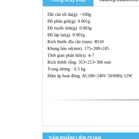
Thông số kỹ thuật
Dải cân tối đa(g): ~160g
Độ phân giải(g): 0.001g
Độ tuyến tính(g): 0.003g
Độ lặp lại(g): 0.001g
Kích thước đĩa cân (mm): Φ110
Khung bảo vệ(mm): 175×200×245
Thời gian phản hồi(s): 4-7
Kích thước tổng: 353×213×366 mm
Trọng lượng：6.5 kg
Điện áp hoạt động: AC100~240V 50/60Hz 12W
SẢN PHẨM LIÊN QUAN