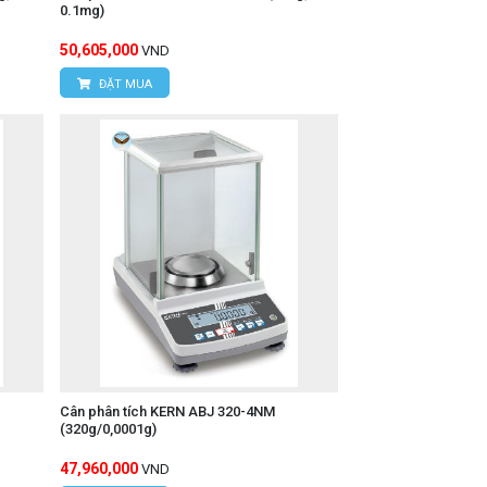
0.1mg)
50,605,000
VND
ĐẶT MUA
Cân phân tích KERN ABJ 320-4NM
(320g/0,0001g)
47,960,000
VND