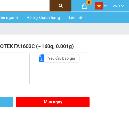
0
yên ngành
Hỗ trợ khách hàng
Liên hệ
HINOTEK FA1603C (~160g, 0.001g)
Yêu cầu báo giá
Mua ngay