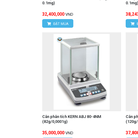
0.1mg)
0.1mg
32,400,000
38,24
VND
ĐẶT MUA
Cân phân tích KERN ABJ 80-4NM
Cân ph
(82g/0,0001g)
(120g/
35,000,000
37,80
VND