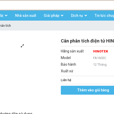
bị
Nhà sản xuất
Giải pháp
Dịch vụ
Tin tức chu
hân tích
Cân phân tích điện tử 
Hãng sản xuất
HINOTEK
Model
FA1603C
Bảo hành
12 Tháng
Xuất xứ
Liên hệ
Thêm vào giỏ hàng
/Hướng dẫn sử dụng