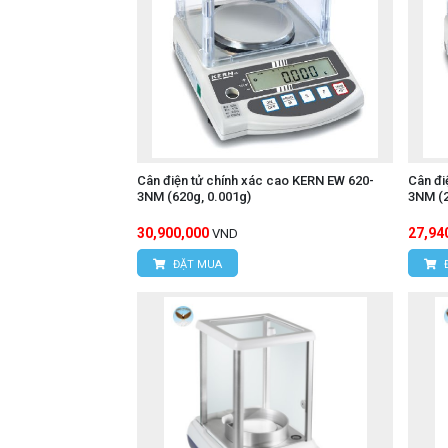
Cân điện tử chính xác cao KERN EW 620-
Cân đi
3NM (620g, 0.001g)
3NM (2
30,900,000
27,94
VND
ĐẶT MUA