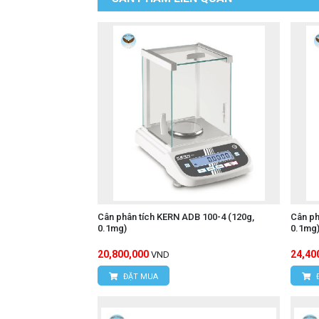
Cân phân tích KERN ADB 100-4 (120g,
Cân ph
0.1mg)
0.1mg
20,800,000
24,40
VND
ĐẶT MUA