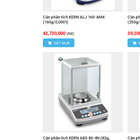
Cân phân tích KERN ALJ 160-4AM
Cân ph
(160g/0,0001)
(250g
42,730,000
39,20
VND
ĐẶT MUA
Cân phân tích KERN ABS 80-4N (82g,
Cân ph