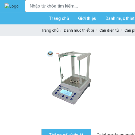
Trang chủ
Giới thiệu
Danh mục thiết 
Trang chủ
Danh mục thiết bị
Cân điện tử
Cân p
Catalog/datasheet