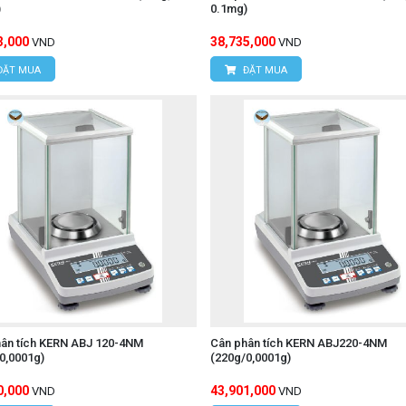
)
0.1mg)
3,000
38,735,000
VND
VND
ĐẶT MUA
ĐẶT MUA
ân tích KERN ABJ 120-4NM
Cân phân tích KERN ABJ220-4NM
0,0001g)
(220g/0,0001g)
0,000
43,901,000
VND
VND