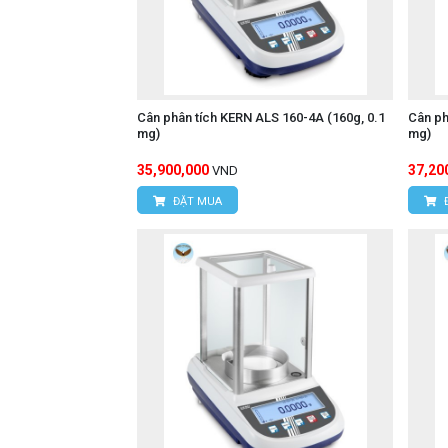
Cân phân tích KERN ALS 160-4A (160g, 0.1
Cân ph
mg)
mg)
35,900,000
37,20
VND
ĐẶT MUA