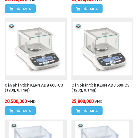
ĐẶT MUA
ĐẶT MUA
Cân phân tích KERN ADB 600-C3
Cân phân tích KERN ADJ 600-C3
(120g, 0.1mg)
(120g, 0.1mg)
20,500,000
25,800,000
VND
VND
ĐẶT MUA
ĐẶT MUA