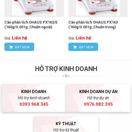
Cân phân tích OHAUS PX163/E
Cân phân tích OHAUS PX163
(160g/0.001g ,Chuấn ngoài)
(160g/0.001g ,Chuấn trong)
Liên hệ
Liên hệ
Giá:
Giá:
ĐẶT MUA
ĐẶT MUA
HỖ TRỢ KINH DOANH
KINH DOANH
KINH DOANH DỰ ÁN
Hỗ trợ kinh doanh
Hỗ trợ dự án
0393.968.345
0976.082.395
KỸ THUẬT
Hỗ trợ kỹ thuật