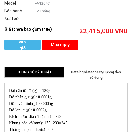
Model
FA1204C
Bảo hành
12 Tháng
Xuất xứ
Giá (chưa bao gồm thuế)
22,415,000
VND
Thêm
vào
Mua ngay
giỏ
hàng
THÔNG SỐ KỸ THUẬT
Catalog/datasheet/Hướng dẫn
sử dụng
Dải cân tối đa(g): ~120g
Độ phân giải(g): 0.0001g
Độ tuyến tính(g): 0.0005g
Độ lặp lại(g): 0.0002g
Kích thước đĩa cân (mm): Φ80
Khung bảo vệ(mm): 175×200×245
Thời gian phản hồi(s): 4-7