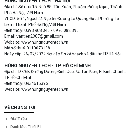
HÙNG NGUYÊN TECH - HÀ NỘI
Địa chỉ: Số nhà 15, Ngõ 85, Tân Xuân, Phường Đông Ngạc, Thành
Phố Hà Nội, Việt Nam
VPGD: Số 1, Ngách 2, Ngõ 56 Đường Lê Quang Đạo, Phường Từ
Liêm, Thành Phố Hà Nội,Việt Nam
Điện thoại: 0393.968.345 / 0976.082.395
Email: vantien2307@gmail.com
Website: www.hungnguyentech.vn
Mã số thuế: 0110073138
Ngày cấp: 26/07/2022 Nơi cấp Sở kế hoạch và đầu tư TP Hà Nội
HÙNG NGUYÊN TECH - TP HỒ CHÍ MINH
Địa chỉ: D7/6B Đường Dương Đình Cúc, Xã Tân Kiên, H. Bình Chánh,
TP Hồ Chí Minh
Điện thoại: 0934616395
Website: www.hungnguyentech.vn
VỀ CHÚNG TÔI
Giới Thiệu
Danh Mục Thiết Bị