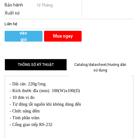
Bảo hành
12 Tháng
Xuất xứ
Liên hệ
Thêm
vào
Mua ngay
giỏ
hàng
THÔNG SỐ KỸ THUẬT
Catalog/datasheet/Hướng dẫn
sử dụng
- Dải cân: 220g/1mg
- Kích thước đĩa (mm): 100(W)x100(D)
- 10 đơn vị đo
- Tự động tắt nguồn khi không dùng đến
- Chức năng đếm
- Tính phần trăm
- Cổng giao tiếp RS-232