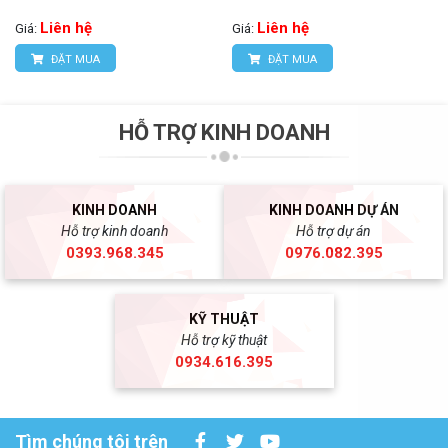
Liên hệ
Liên hệ
Giá:
Giá:
ĐẶT MUA
ĐẶT MUA
HỖ TRỢ KINH DOANH
KINH DOANH
KINH DOANH DỰ ÁN
Hỗ trợ kinh doanh
Hỗ trợ dự án
0393.968.345
0976.082.395
KỸ THUẬT
Hỗ trợ kỹ thuật
0934.616.395
Tìm chúng tôi trên