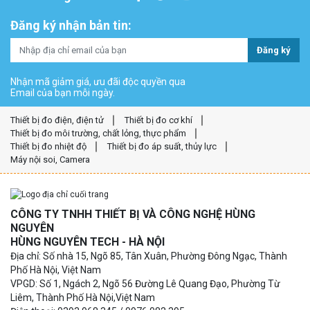
Đăng ký nhận bản tin:
Đăng ký
Nhận mã giảm giá, ưu đãi độc quyền qua
Email của bạn mỗi ngày.
Thiết bị đo điện, điện tử
Thiết bị đo cơ khí
Thiết bị đo môi trường, chất lỏng, thực phẩm
Thiết bị đo nhiệt độ
Thiết bị đo áp suất, thủy lực
Máy nội soi, Camera
CÔNG TY TNHH THIẾT BỊ VÀ CÔNG NGHỆ HÙNG
NGUYÊN
HÙNG NGUYÊN TECH - HÀ NỘI
Địa chỉ: Số nhà 15, Ngõ 85, Tân Xuân, Phường Đông Ngạc, Thành
Phố Hà Nội, Việt Nam
VPGD: Số 1, Ngách 2, Ngõ 56 Đường Lê Quang Đạo, Phường Từ
Liêm, Thành Phố Hà Nội,Việt Nam