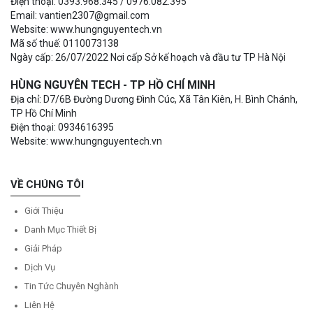
Điện thoại: 0393.968.345 / 0976.082.395
Email: vantien2307@gmail.com
Website: www.hungnguyentech.vn
Mã số thuế: 0110073138
Ngày cấp: 26/07/2022 Nơi cấp Sở kế hoạch và đầu tư TP Hà Nội
HÙNG NGUYÊN TECH - TP HỒ CHÍ MINH
Địa chỉ: D7/6B Đường Dương Đình Cúc, Xã Tân Kiên, H. Bình Chánh,
TP Hồ Chí Minh
Điện thoại: 0934616395
Website: www.hungnguyentech.vn
VỀ CHÚNG TÔI
Giới Thiệu
Danh Mục Thiết Bị
Giải Pháp
Dịch Vụ
Tin Tức Chuyên Nghành
Liên Hệ