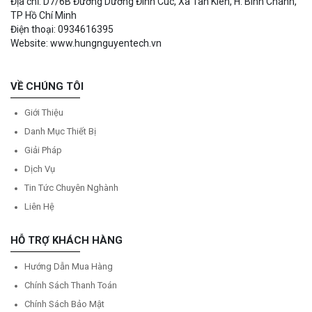
Địa chỉ: D7/6B Đường Dương Đình Cúc, Xã Tân Kiên, H. Bình Chánh,
TP Hồ Chí Minh
Điện thoại: 0934616395
Website: www.hungnguyentech.vn
VỀ CHÚNG TÔI
Giới Thiệu
Danh Mục Thiết Bị
Giải Pháp
Dịch Vụ
Tin Tức Chuyên Nghành
Liên Hệ
HỖ TRỢ KHÁCH HÀNG
Hướng Dẫn Mua Hàng
Chính Sách Thanh Toán
Chính Sách Bảo Mật