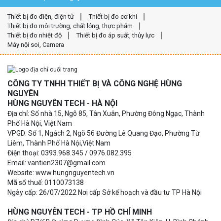
Thiết bị đo điện, điện tử
Thiết bị đo cơ khí
Thiết bị đo môi trường, chất lỏng, thực phẩm
Thiết bị đo nhiệt độ
Thiết bị đo áp suất, thủy lực
Máy nội soi, Camera
CÔNG TY TNHH THIẾT BỊ VÀ CÔNG NGHỆ HÙNG
NGUYÊN
HÙNG NGUYÊN TECH - HÀ NỘI
Địa chỉ: Số nhà 15, Ngõ 85, Tân Xuân, Phường Đông Ngạc, Thành
Phố Hà Nội, Việt Nam
VPGD: Số 1, Ngách 2, Ngõ 56 Đường Lê Quang Đạo, Phường Từ
Liêm, Thành Phố Hà Nội,Việt Nam
Điện thoại: 0393.968.345 / 0976.082.395
Email: vantien2307@gmail.com
Website: www.hungnguyentech.vn
Mã số thuế: 0110073138
Ngày cấp: 26/07/2022 Nơi cấp Sở kế hoạch và đầu tư TP Hà Nội
HÙNG NGUYÊN TECH - TP HỒ CHÍ MINH