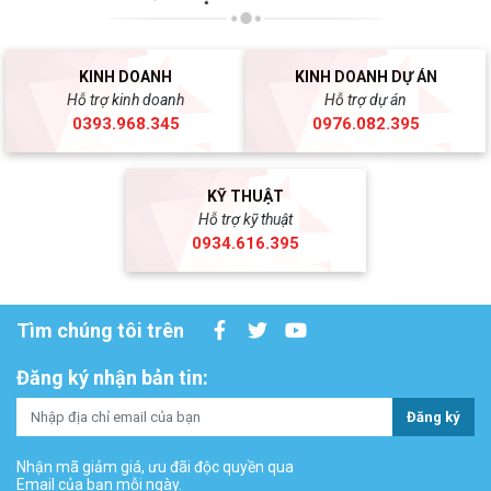
KINH DOANH
KINH DOANH DỰ ÁN
Hỗ trợ kinh doanh
Hỗ trợ dự án
0393.968.345
0976.082.395
KỸ THUẬT
Hỗ trợ kỹ thuật
0934.616.395
Tìm chúng tôi trên
Đăng ký nhận bản tin:
Đăng ký
Nhận mã giảm giá, ưu đãi độc quyền qua
Email của bạn mỗi ngày.