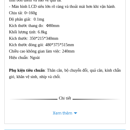
tính bốn điểm và bảo vệ quá tải.
- Màn hình LCD siêu lớn rõ ràng và thoải mái hơn khi vận hành.
Chịu tải: 0~160g
Độ phân giải: 0.1mg
Kích thước thang đo: Φ80mm
Khối lượng tịnh: 6.8kg
Kích thước: 350*215*340mm
Kích thước đóng gói: 480*375*515mm
Chiều cao không gian làm việc: 240mm
Hiệu chuẩn: Ngoài
Phụ kiện tiêu chuẩn
: Thân cân, bộ chuyển đổi, quả cân, kính chắn
gió, khăn vệ sinh, nhíp và chổi.
Chi tiết
Xem thêm