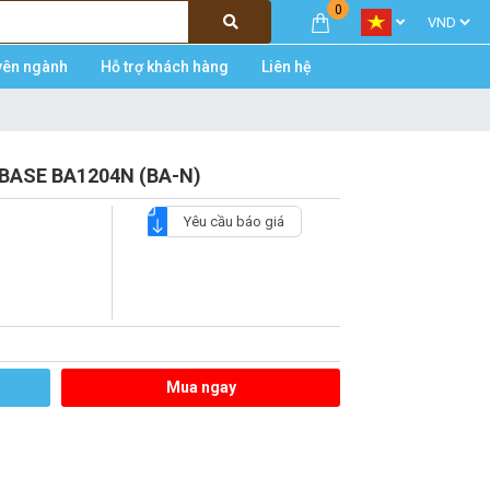
0
yên ngành
Hỗ trợ khách hàng
Liên hệ
IOBASE BA1204N (BA-N)
Yêu cầu báo giá
Mua ngay