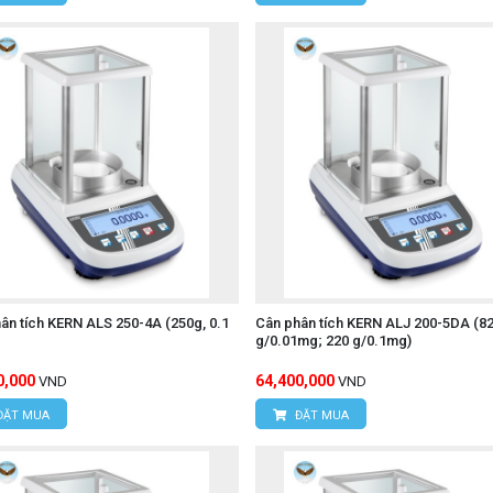
ân tích KERN ALS 250-4A (250g, 0.1
Cân phân tích KERN ALJ 200-5DA (8
g/0.01mg; 220 g/0.1mg)
0,000
64,400,000
VND
VND
ĐẶT MUA
ĐẶT MUA