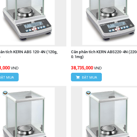
ân tích KERN ABS 120-4N (120g,
Cân phân tích KERN ABS220-4N (220
)
0.1mg)
3,000
38,735,000
VND
VND
ĐẶT MUA
ĐẶT MUA