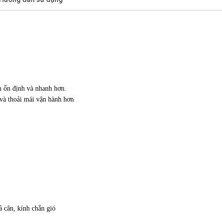
n ổn định và nhanh hơn.
và thoải mái vận hành hơn
ả cân, kính chắn gió