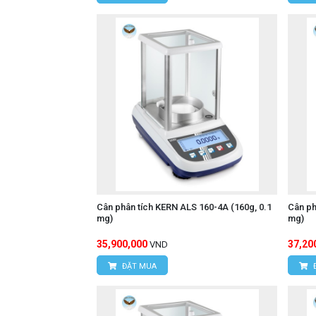
Cân phân tích KERN ALS 160-4A (160g, 0.1
Cân ph
mg)
mg)
35,900,000
37,20
VND
ĐẶT MUA