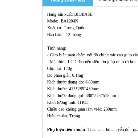
Thông số kỹ thuật
Hãng sản xuất: BIOBASE
Mode: BA1204N
Xuất xứ: Trung Quốc
Bảo hành: 12 tháng
Tính năng:
- Cảm biến nam châm với độ chính xác cao giúp câ
- Màn hình LCD đèn nền siêu lớn giúp nhìn rõ hơn 
Chịu tải: 120g
Độ phân giải: 0.1mg
Kích thước thang đo: Φ80mm
Kích thước: 415*285*430mm
Kích thước đóng gói: 480*375*515mm
Khối lượng tịnh: 11KG
Chiều cao không gian làm việc: 230mm
Hiệu chuẩn: Trong
Phụ kiện tiêu chuẩn
: Thân cân, bộ chuyển đổi, qu