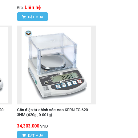
Liên hệ
Giá:
ĐẶT MUA
20-
Cân điện tử chính xác cao KERN EG 620-
3NM (620g, 0.001g)
34,303,000
VND
ĐẶT MUA