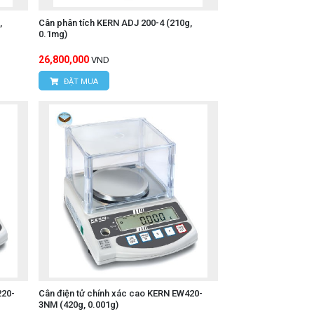
,
Cân phân tích KERN ADJ 200-4 (210g,
0.1mg)
26,800,000
VND
ĐẶT MUA
220-
Cân điện tử chính xác cao KERN EW420-
3NM (420g, 0.001g)