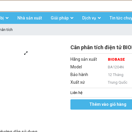
bị
Nhà sản xuất
Giải pháp
Dịch vụ
Tin tức chu
hân tích
Cân phân tích điện tử B
Hãng sản xuất
BIOBASE
Model
BA1204N
Bảo hành
12 Tháng
Xuất xứ
Trung Quốc
Liên hệ
Thêm vào giỏ hàng
/Hướng dẫn sử dụng