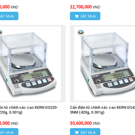
0,000
22,700,000
VND
VND
ĐẶT MUA
ĐẶT MUA
ện tử chính xác cao KERN EG220-
Cân điện tử chính xác cao KERN EG4
20g, 0.001g)
3NM (420g, 0.001g)
0,000
30,600,000
VND
VND
ĐẶT MUA
ĐẶT MUA