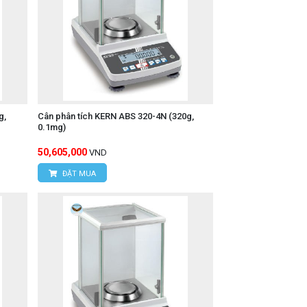
g,
Cân phân tích KERN ABS 320-4N (320g,
0.1mg)
50,605,000
VND
ĐẶT MUA