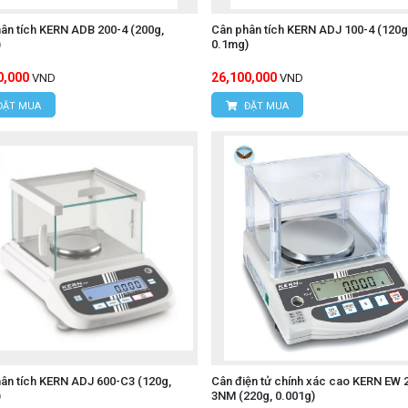
ân tích KERN ADB 200-4 (200g,
Cân phân tích KERN ADJ 100-4 (120g
)
0.1mg)
0,000
26,100,000
VND
VND
ĐẶT MUA
ĐẶT MUA
ân tích KERN ADJ 600-C3 (120g,
Cân điện tử chính xác cao KERN EW 
)
3NM (220g, 0.001g)