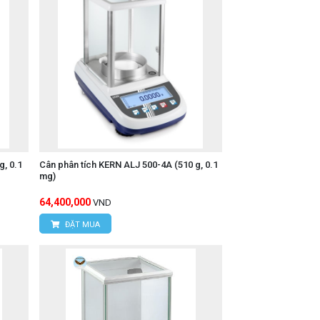
, 0.1
Cân phân tích KERN ALJ 500-4A (510 g, 0.1
mg)
64,400,000
VND
ĐẶT MUA