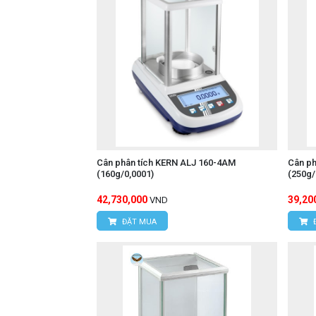
Cân phân tích KERN ALJ 160-4AM
Cân ph
(160g/0,0001)
(250g
42,730,000
39,20
VND
ĐẶT MUA