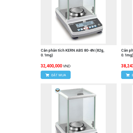
Cân phân tích KERN ABS 80-4N (82g,
Cân ph
0.1mg)
0.1mg
32,400,000
38,24
VND
ĐẶT MUA