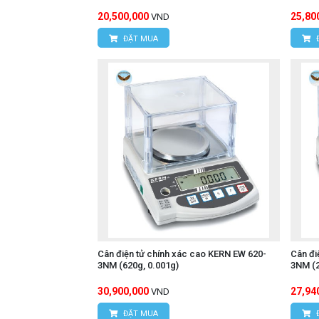
20,500,000
25,80
VND
ĐẶT MUA
Cân điện tử chính xác cao KERN EW 620-
Cân đi
3NM (620g, 0.001g)
3NM (2
30,900,000
27,94
VND
ĐẶT MUA