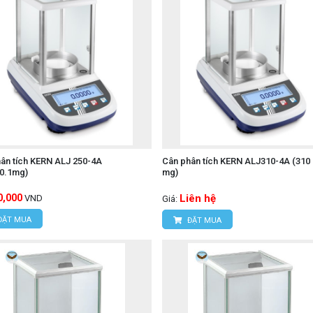
ân tích KERN ALJ 250-4A
Cân phân tích KERN ALJ310-4A (310 g
/0.1mg)
mg)
0,000
Liên hệ
VND
Giá:
ĐẶT MUA
ĐẶT MUA