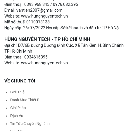
Điện thoại: 0393.968.345 / 0976.082.395
Email: vantien2307@gmail.com
Website: www.hungnguyentech.vn
Mã số thuế: 0110073138
Ngày cấp: 26/07/2022 Nơi cấp Sở kế hoạch và đầu tư TP Hà Nội
HÙNG NGUYÊN TECH - TP HỒ CHÍ MINH
Địa chỉ: D7/6B Đường Dương Đình Cúc, Xã Tân Kiên, H. Bình Chánh,
TP Hồ Chí Minh
Điện thoại: 0934616395
Website: www.hungnguyentech.vn
VỀ CHÚNG TÔI
Giới Thiệu
Danh Mục Thiết Bị
Giải Pháp
Dịch Vụ
Tin Tức Chuyên Nghành