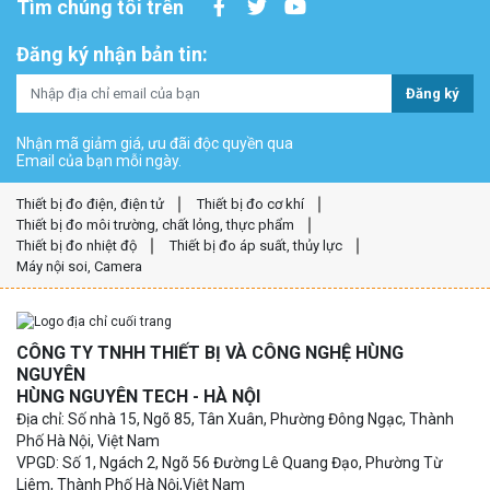
Tìm chúng tôi trên
Đăng ký nhận bản tin:
Đăng ký
Nhận mã giảm giá, ưu đãi độc quyền qua
Email của bạn mỗi ngày.
Thiết bị đo điện, điện tử
Thiết bị đo cơ khí
Thiết bị đo môi trường, chất lỏng, thực phẩm
Thiết bị đo nhiệt độ
Thiết bị đo áp suất, thủy lực
Máy nội soi, Camera
CÔNG TY TNHH THIẾT BỊ VÀ CÔNG NGHỆ HÙNG
NGUYÊN
HÙNG NGUYÊN TECH - HÀ NỘI
Địa chỉ: Số nhà 15, Ngõ 85, Tân Xuân, Phường Đông Ngạc, Thành
Phố Hà Nội, Việt Nam
VPGD: Số 1, Ngách 2, Ngõ 56 Đường Lê Quang Đạo, Phường Từ
Liêm, Thành Phố Hà Nội,Việt Nam