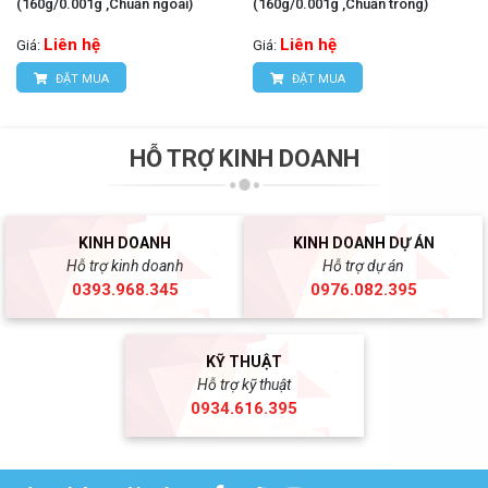
(160g/0.001g ,Chuấn ngoài)
(160g/0.001g ,Chuấn trong)
Liên hệ
Liên hệ
Giá:
Giá:
ĐẶT MUA
ĐẶT MUA
HỖ TRỢ KINH DOANH
KINH DOANH
KINH DOANH DỰ ÁN
Hỗ trợ kinh doanh
Hỗ trợ dự án
0393.968.345
0976.082.395
KỸ THUẬT
Hỗ trợ kỹ thuật
0934.616.395