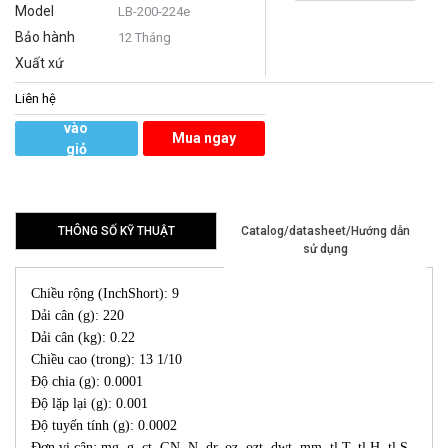
Model
LB-200-224e
Bảo hành
12 Tháng
Xuất xứ
Liên hệ
Thêm
vào
Mua ngay
giỏ
hàng
THÔNG SỐ KỸ THUẬT
Catalog/datasheet/Hướng dẫn
sử dụng
Chiều rộng (InchShort): 9
Dải cân (g): 220
Dải cân (kg): 0.22
Chiều cao (trong): 13 1/10
Độ chia (g): 0.0001
Độ lặp lại (g): 0.001
Độ tuyến tính (g): 0.0002
Đơn vị cân: mg, g, ct, GN, N, dr, oz, ozt, dwt, mm, tl.T, tl.H, tl.S,