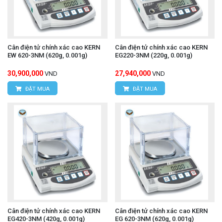
Cân điện tử chính xác cao KERN
Cân điện tử chính xác cao KERN
EW 620-3NM (620g, 0.001g)
EG220-3NM (220g, 0.001g)
30,900,000
27,940,000
VND
VND
ĐẶT MUA
ĐẶT MUA
Cân điện tử chính xác cao KERN
Cân điện tử chính xác cao KERN
EG420-3NM (420g, 0.001g)
EG 620-3NM (620g, 0.001g)