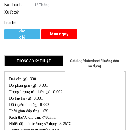
Bảo hành
12 Tháng
Xuất xứ
Liên hệ
Thêm
vào
Mua ngay
giỏ
hàng
THÔNG SỐ KỸ THUẬT
Catalog/datasheet/Hướng dẫn
sử dụng
Dải cân (g): 300
Độ phân giải (g): 0.001
Trọng lượng tối thiểu (g): 0.002
Độ lặp lại (g): 0.001
Độ tuyến tính (g): 0.002
Thời gian đáp ứng: ≤2S
Kích thước đĩa cân: Φ80mm
Nhiệt độ môi trường sử dụng: 5-25℃