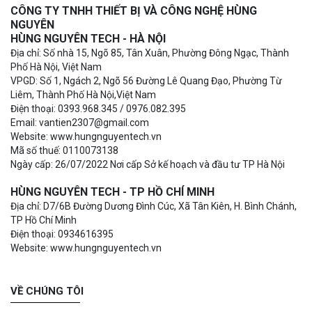
CÔNG TY TNHH THIẾT BỊ VÀ CÔNG NGHỆ HÙNG
NGUYÊN
HÙNG NGUYÊN TECH - HÀ NỘI
Địa chỉ: Số nhà 15, Ngõ 85, Tân Xuân, Phường Đông Ngạc, Thành
Phố Hà Nội, Việt Nam
VPGD: Số 1, Ngách 2, Ngõ 56 Đường Lê Quang Đạo, Phường Từ
Liêm, Thành Phố Hà Nội,Việt Nam
Điện thoại: 0393.968.345 / 0976.082.395
Email: vantien2307@gmail.com
Website: www.hungnguyentech.vn
Mã số thuế: 0110073138
Ngày cấp: 26/07/2022 Nơi cấp Sở kế hoạch và đầu tư TP Hà Nội
HÙNG NGUYÊN TECH - TP HỒ CHÍ MINH
Địa chỉ: D7/6B Đường Dương Đình Cúc, Xã Tân Kiên, H. Bình Chánh,
TP Hồ Chí Minh
Điện thoại: 0934616395
Website: www.hungnguyentech.vn
VỀ CHÚNG TÔI