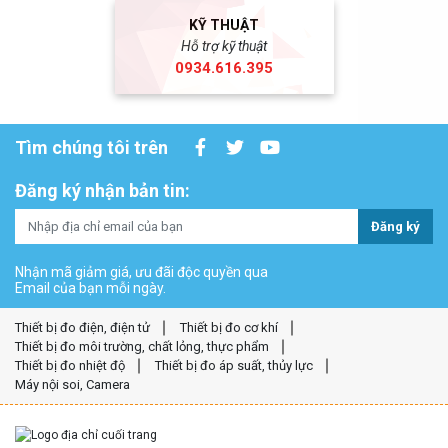
KỸ THUẬT
Hỗ trợ kỹ thuật
0934.616.395
Tìm chúng tôi trên
Đăng ký nhận bản tin:
Đăng ký
Nhận mã giảm giá, ưu đãi độc quyền qua
Email của bạn mỗi ngày.
Thiết bị đo điện, điện tử
Thiết bị đo cơ khí
Thiết bị đo môi trường, chất lỏng, thực phẩm
Thiết bị đo nhiệt độ
Thiết bị đo áp suất, thủy lực
Máy nội soi, Camera