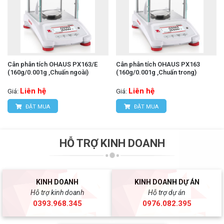
Cân phân tích OHAUS PX163/E
Cân phân tích OHAUS PX163
(160g/0.001g ,Chuấn ngoài)
(160g/0.001g ,Chuấn trong)
Liên hệ
Liên hệ
Giá:
Giá:
ĐẶT MUA
ĐẶT MUA
HỖ TRỢ KINH DOANH
KINH DOANH
KINH DOANH DỰ ÁN
Hỗ trợ kinh doanh
Hỗ trợ dự án
0393.968.345
0976.082.395