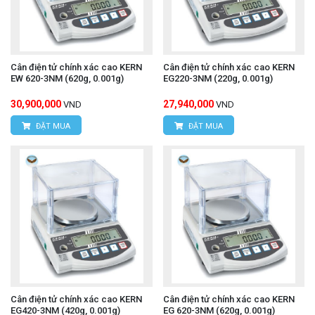
Cân điện tử chính xác cao KERN
Cân điện tử chính xác cao KERN
EW 620-3NM (620g, 0.001g)
EG220-3NM (220g, 0.001g)
30,900,000
27,940,000
VND
VND
ĐẶT MUA
ĐẶT MUA
Cân điện tử chính xác cao KERN
Cân điện tử chính xác cao KERN
EG420-3NM (420g, 0.001g)
EG 620-3NM (620g, 0.001g)