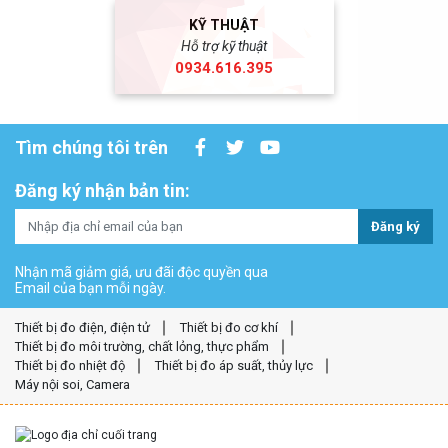
KỸ THUẬT
Hỗ trợ kỹ thuật
0934.616.395
Tìm chúng tôi trên
Đăng ký nhận bản tin:
Đăng ký
Nhận mã giảm giá, ưu đãi độc quyền qua
Email của bạn mỗi ngày.
Thiết bị đo điện, điện tử
Thiết bị đo cơ khí
Thiết bị đo môi trường, chất lỏng, thực phẩm
Thiết bị đo nhiệt độ
Thiết bị đo áp suất, thủy lực
Máy nội soi, Camera