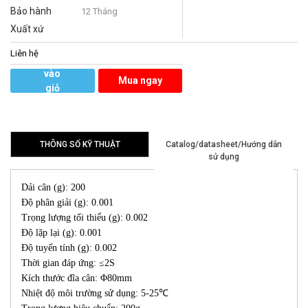
Bảo hành
12 Tháng
Xuất xứ
Liên hệ
Thêm
vào
Mua ngay
giỏ
hàng
THÔNG SỐ KỸ THUẬT
Catalog/datasheet/Hướng dẫn
sử dụng
Dải cân (g): 200
Độ phân giải (g): 0.001
Trọng lượng tối thiểu (g): 0.002
Độ lặp lại (g): 0.001
Độ tuyến tính (g): 0.002
Thời gian đáp ứng: ≤2S
Kích thước đĩa cân: Φ80mm
Nhiệt độ môi trường sử dụng: 5-25℃