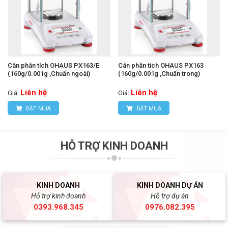
Cân phân tích OHAUS PX163/E
Cân phân tích OHAUS PX163
(160g/0.001g ,Chuấn ngoài)
(160g/0.001g ,Chuấn trong)
Liên hệ
Liên hệ
Giá:
Giá:
ĐẶT MUA
ĐẶT MUA
HỖ TRỢ KINH DOANH
KINH DOANH
KINH DOANH DỰ ÁN
Hỗ trợ kinh doanh
Hỗ trợ dự án
0393.968.345
0976.082.395