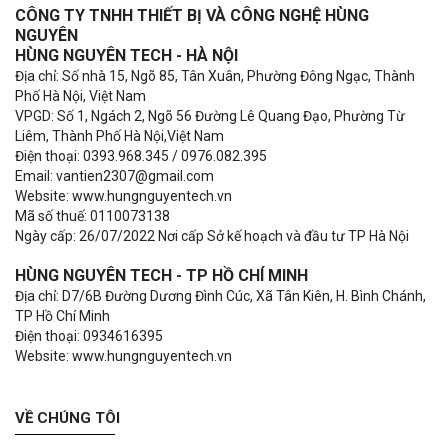
CÔNG TY TNHH THIẾT BỊ VÀ CÔNG NGHỆ HÙNG
NGUYÊN
HÙNG NGUYÊN TECH - HÀ NỘI
Địa chỉ: Số nhà 15, Ngõ 85, Tân Xuân, Phường Đông Ngạc, Thành
Phố Hà Nội, Việt Nam
VPGD: Số 1, Ngách 2, Ngõ 56 Đường Lê Quang Đạo, Phường Từ
Liêm, Thành Phố Hà Nội,Việt Nam
Điện thoại: 0393.968.345 / 0976.082.395
Email: vantien2307@gmail.com
Website: www.hungnguyentech.vn
Mã số thuế: 0110073138
Ngày cấp: 26/07/2022 Nơi cấp Sở kế hoạch và đầu tư TP Hà Nội
HÙNG NGUYÊN TECH - TP HỒ CHÍ MINH
Địa chỉ: D7/6B Đường Dương Đình Cúc, Xã Tân Kiên, H. Bình Chánh,
TP Hồ Chí Minh
Điện thoại: 0934616395
Website: www.hungnguyentech.vn
VỀ CHÚNG TÔI