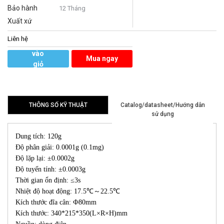
Bảo hành
12 Tháng
Xuất xứ
Liên hệ
Thêm
vào
Mua ngay
giỏ
hàng
THÔNG SỐ KỸ THUẬT
Catalog/datasheet/Hướng dẫn
sử dụng
Dung tích: 120g
Độ phân giải: 0.0001g (0.1mg)
Độ lặp lại: ±0.0002g
Độ tuyến tính: ±0.0003g
​Thời gian ổn định: ≤3s
Nhiệt độ hoạt động: 17.5℃～22.5℃
Kích thước đĩa cân: Ф80mm
Kích thước: 340*215*350(L×R×H)mm