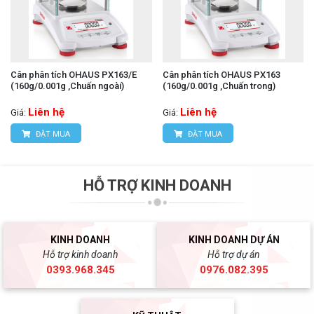
Cân phân tích OHAUS PX163/E
Cân phân tích OHAUS PX163
(160g/0.001g ,Chuấn ngoài)
(160g/0.001g ,Chuấn trong)
Liên hệ
Liên hệ
Giá:
Giá:
ĐẶT MUA
ĐẶT MUA
HỖ TRỢ KINH DOANH
KINH DOANH
KINH DOANH DỰ ÁN
Hỗ trợ kinh doanh
Hỗ trợ dự án
0393.968.345
0976.082.395