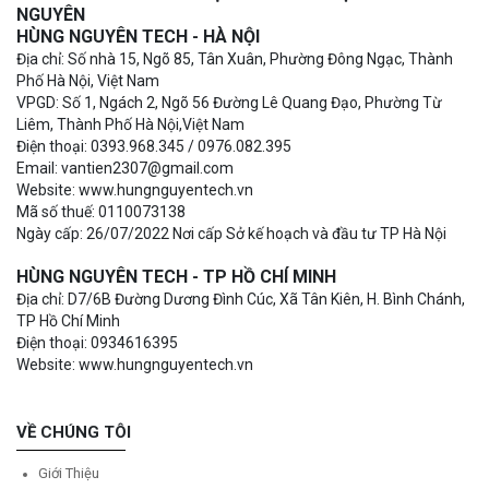
NGUYÊN
HÙNG NGUYÊN TECH - HÀ NỘI
Địa chỉ: Số nhà 15, Ngõ 85, Tân Xuân, Phường Đông Ngạc, Thành
Phố Hà Nội, Việt Nam
VPGD: Số 1, Ngách 2, Ngõ 56 Đường Lê Quang Đạo, Phường Từ
Liêm, Thành Phố Hà Nội,Việt Nam
Điện thoại: 0393.968.345 / 0976.082.395
Email: vantien2307@gmail.com
Website: www.hungnguyentech.vn
Mã số thuế: 0110073138
Ngày cấp: 26/07/2022 Nơi cấp Sở kế hoạch và đầu tư TP Hà Nội
HÙNG NGUYÊN TECH - TP HỒ CHÍ MINH
Địa chỉ: D7/6B Đường Dương Đình Cúc, Xã Tân Kiên, H. Bình Chánh,
TP Hồ Chí Minh
Điện thoại: 0934616395
Website: www.hungnguyentech.vn
VỀ CHÚNG TÔI
Giới Thiệu