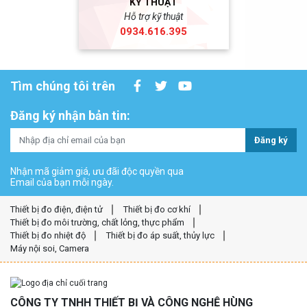
KỸ THUẬT
Hỗ trợ kỹ thuật
0934.616.395
Tìm chúng tôi trên
Đăng ký nhận bản tin:
Đăng ký
Nhận mã giảm giá, ưu đãi độc quyền qua
Email của bạn mỗi ngày.
Thiết bị đo điện, điện tử
Thiết bị đo cơ khí
Thiết bị đo môi trường, chất lỏng, thực phẩm
Thiết bị đo nhiệt độ
Thiết bị đo áp suất, thủy lực
Máy nội soi, Camera
CÔNG TY TNHH THIẾT BỊ VÀ CÔNG NGHỆ HÙNG