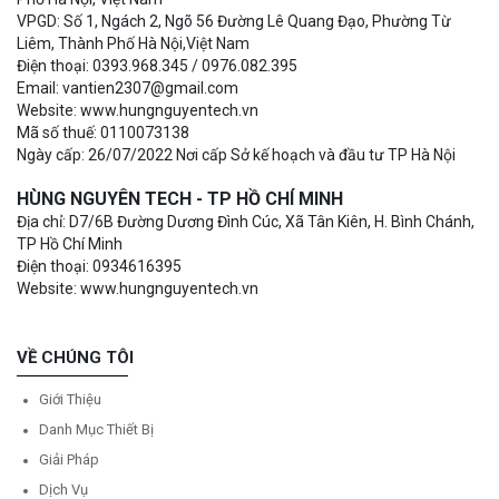
VPGD: Số 1, Ngách 2, Ngõ 56 Đường Lê Quang Đạo, Phường Từ
Liêm, Thành Phố Hà Nội,Việt Nam
Điện thoại: 0393.968.345 / 0976.082.395
Email: vantien2307@gmail.com
Website: www.hungnguyentech.vn
Mã số thuế: 0110073138
Ngày cấp: 26/07/2022 Nơi cấp Sở kế hoạch và đầu tư TP Hà Nội
HÙNG NGUYÊN TECH - TP HỒ CHÍ MINH
Địa chỉ: D7/6B Đường Dương Đình Cúc, Xã Tân Kiên, H. Bình Chánh,
TP Hồ Chí Minh
Điện thoại: 0934616395
Website: www.hungnguyentech.vn
VỀ CHÚNG TÔI
Giới Thiệu
Danh Mục Thiết Bị
Giải Pháp
Dịch Vụ