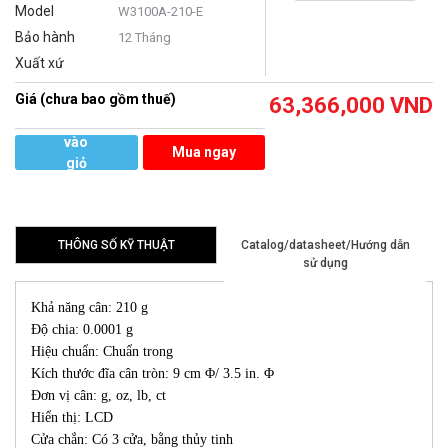
Model
W3100A-210-E
Bảo hành
12 Tháng
Xuất xứ
Giá (chưa bao gồm thuế)
63,366,000
VND
Thêm
vào
Mua ngay
giỏ
hàng
THÔNG SỐ KỸ THUẬT
Catalog/datasheet/Hướng dẫn
sử dụng
Khả năng cân: 210 g
Độ chia: 0.0001 g
Hiệu chuẩn: Chuẩn trong
Kích thước đĩa cân tròn: 9 cm Φ/ 3.5 in. Φ
Đơn vị cân: g, oz, lb, ct
Hiển thị: LCD
Cửa chắn: Có 3 cửa, bằng thủy tinh