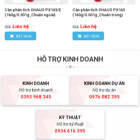
Cân phân tích OHAUS PX163/E
Cân phân tích OHAUS PX163
(160g/0.001g ,Chuấn ngoài)
(160g/0.001g ,Chuấn trong)
Liên hệ
Liên hệ
Giá:
Giá:
ĐẶT MUA
ĐẶT MUA
HỖ TRỢ KINH DOANH
KINH DOANH
KINH DOANH DỰ ÁN
Hỗ trợ kinh doanh
Hỗ trợ dự án
0393.968.345
0976.082.395
KỸ THUẬT
Hỗ trợ kỹ thuật
0934.616.395