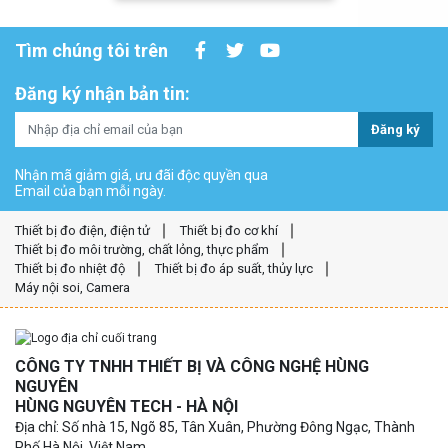
Tìm chúng tôi trên
Đăng ký nhận bản tin:
Đăng ký
Nhận mã giảm giá, ưu đãi độc quyền qua
Email của bạn mỗi ngày.
Thiết bị đo điện, điện tử
Thiết bị đo cơ khí
Thiết bị đo môi trường, chất lỏng, thực phẩm
Thiết bị đo nhiệt độ
Thiết bị đo áp suất, thủy lực
Máy nội soi, Camera
CÔNG TY TNHH THIẾT BỊ VÀ CÔNG NGHỆ HÙNG
NGUYÊN
HÙNG NGUYÊN TECH - HÀ NỘI
Địa chỉ: Số nhà 15, Ngõ 85, Tân Xuân, Phường Đông Ngạc, Thành
Phố Hà Nội, Việt Nam