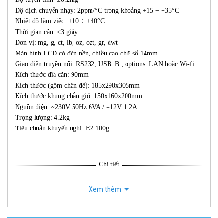
Độ dịch chuyển nhạy: 2ppm/°C trong khoảng +15 ÷ +35°C
Nhiệt độ làm việc: +10 ÷ +40°C
Thời gian cân: <3 giây
Đơn vị: mg, g, ct, lb, oz, ozt, gr, dwt
Màn hình LCD có đèn nền, chiều cao chữ số 14mm
Giao diện truyền nối: RS232, USB_B ; options: LAN hoặc Wi-fi
Kích thước đĩa cân: 90mm
Kích thước (gồm chân đế): 185x290x305mm
Kích thước khung chắn gió: 150x160x200mm
Nguồn điện: ~230V 50Hz 6VA / =12V 1.2A
Trọng lượng: 4.2kg
Tiêu chuẩn khuyến nghị: E2 100g
Chi tiết
Xem thêm