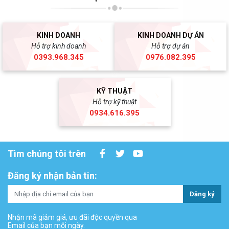
KINH DOANH
KINH DOANH DỰ ÁN
Hỗ trợ kinh doanh
Hỗ trợ dự án
0393.968.345
0976.082.395
KỸ THUẬT
Hỗ trợ kỹ thuật
0934.616.395
Tìm chúng tôi trên
Đăng ký nhận bản tin:
Đăng ký
Nhận mã giảm giá, ưu đãi độc quyền qua
Email của bạn mỗi ngày.