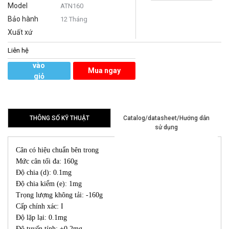
Model
ATN160
Bảo hành
12 Tháng
Xuất xứ
Liên hệ
Thêm
vào
Mua ngay
giỏ
hàng
THÔNG SỐ KỸ THUẬT
Catalog/datasheet/Hướng dẫn
sử dụng
Cân có hiệu chuẩn bên trong
Mức cân tối đa: 160g
Độ chia (d): 0.1mg
Độ chia kiểm (e): 1mg
Trọng lượng không tải: -160g
Cấp chính xác: I
Độ lặp lại: 0.1mg
Độ tuyến tính: ±0.2mg