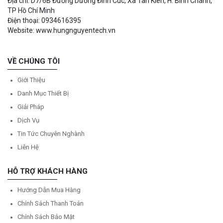
Địa chỉ: D7/6B Đường Dương Đình Cúc, Xã Tân Kiên, H. Bình Chánh,
TP Hồ Chí Minh
Điện thoại: 0934616395
Website: www.hungnguyentech.vn
VỀ CHÚNG TÔI
Giới Thiệu
Danh Mục Thiết Bị
Giải Pháp
Dịch Vụ
Tin Tức Chuyên Nghành
Liên Hệ
HỖ TRỢ KHÁCH HÀNG
Hướng Dẫn Mua Hàng
Chính Sách Thanh Toán
Chính Sách Bảo Mật