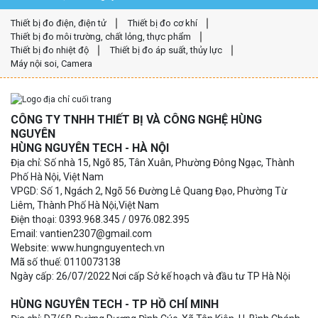
Thiết bị đo điện, điện tử
Thiết bị đo cơ khí
Thiết bị đo môi trường, chất lỏng, thực phẩm
Thiết bị đo nhiệt độ
Thiết bị đo áp suất, thủy lực
Máy nội soi, Camera
CÔNG TY TNHH THIẾT BỊ VÀ CÔNG NGHỆ HÙNG
NGUYÊN
HÙNG NGUYÊN TECH - HÀ NỘI
Địa chỉ: Số nhà 15, Ngõ 85, Tân Xuân, Phường Đông Ngạc, Thành
Phố Hà Nội, Việt Nam
VPGD: Số 1, Ngách 2, Ngõ 56 Đường Lê Quang Đạo, Phường Từ
Liêm, Thành Phố Hà Nội,Việt Nam
Điện thoại: 0393.968.345 / 0976.082.395
Email: vantien2307@gmail.com
Website: www.hungnguyentech.vn
Mã số thuế: 0110073138
Ngày cấp: 26/07/2022 Nơi cấp Sở kế hoạch và đầu tư TP Hà Nội
HÙNG NGUYÊN TECH - TP HỒ CHÍ MINH