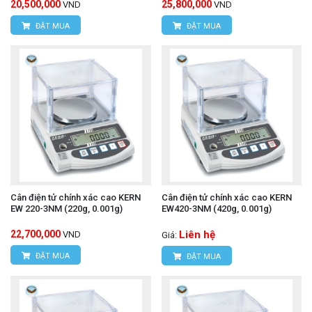
20,500,000
25,800,000
VND
VND
ĐẶT MUA
ĐẶT MUA
Cân điện tử chính xác cao KERN
Cân điện tử chính xác cao KERN
EW 220-3NM (220g, 0.001g)
EW420-3NM (420g, 0.001g)
22,700,000
Liên hệ
VND
Giá:
ĐẶT MUA
ĐẶT MUA