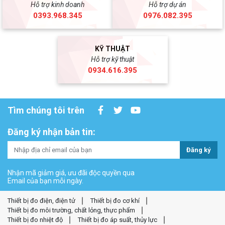
Hỗ trợ kinh doanh
Hỗ trợ dự án
0393.968.345
0976.082.395
KỸ THUẬT
Hỗ trợ kỹ thuật
0934.616.395
Tìm chúng tôi trên
Đăng ký nhận bản tin:
Đăng ký
Nhận mã giảm giá, ưu đãi độc quyền qua
Email của bạn mỗi ngày.
Thiết bị đo điện, điện tử
Thiết bị đo cơ khí
Thiết bị đo môi trường, chất lỏng, thực phẩm
Thiết bị đo nhiệt độ
Thiết bị đo áp suất, thủy lực