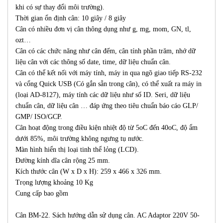
khi có sự thay đổi môi trường).
Thời gian ổn định cân: 10 giây / 8 giây
Cân có nhiều đơn vị cân thông dụng như g, mg, mom, GN, tl,
ozt…
Cân có các chức năng như cân đếm, cân tính phần trăm, nhớ dữ
liệu cân với các thông số date, time, dữ liệu chuẩn cân.
Cân có thể kết nối với máy tính, máy in qua ngõ giao tiếp RS-232
và cổng Quick USB (Có gắn sẵn trong cân), có thể xuất ra máy in
(loại AD-8127), máy tính các dữ liệu như số ID. Seri, dữ liệu
chuẩn cân, dữ liệu cân … đáp ứng theo tiêu chuẩn báo cáo GLP/
GMP/ ISO/GCP.
Cân hoạt động trong điều kiện nhiệt độ từ 5oC đến 40oC, độ ẩm
dưới 85%, môi trường không ngưng tụ nước.
Màn hình hiển thị loại tinh thể lỏng (LCD).
Đường kính dĩa cân rộng 25 mm.
Kích thước cân (W x D x H): 259 x 466 x 326 mm.
Trọng lượng khoảng 10 Kg
Cung cấp bao gồm
Cân BM-22. Sách hướng dẫn sử dụng cân. AC Adaptor 220V 50-