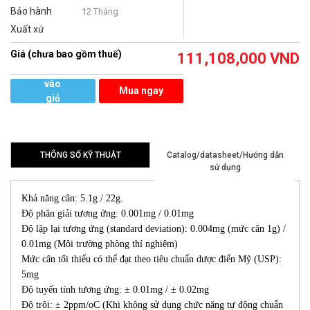
Bảo hành
12 Tháng
Xuất xứ
Giá (chưa bao gồm thuế)
111,108,000
VND
Thêm
vào
Mua ngay
giỏ
hàng
THÔNG SỐ KỸ THUẬT
Catalog/datasheet/Hướng dẫn
sử dụng
Khả năng cân: 5.1g / 22g.
Độ phân giải tương ứng: 0.001mg / 0.01mg
Độ lặp lại tương ứng (standard deviation): 0.004mg (mức cân 1g) /
0.01mg (Môi trường phòng thí nghiệm)
Mức cân tối thiểu có thể đạt theo tiêu chuẩn dược điển Mỹ (USP):
5mg
Độ tuyến tính tương ứng: ± 0.01mg / ± 0.02mg
Độ trôi: ± 2ppm/oC (Khi không sử dụng chức năng tự động chuẩn