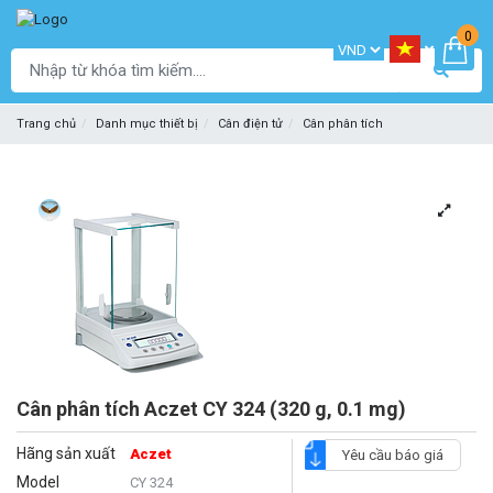
0
Trang chủ
Danh mục thiết bị
Cân điện tử
Cân phân tích
Cân phân tích Aczet CY 324 (320 g, 0.1 mg)
Hãng sản xuất
Aczet
Yêu cầu báo giá
Model
CY 324