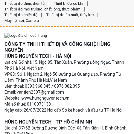
Thiết bị đo điện, điện tử
Thiết bị đo cơ khí
Thiết bị đo môi trường, chất lỏng, thực phẩm
Thiết bị đo nhiệt độ
Thiết bị đo áp suất, thủy lực
Máy nội soi, Camera
CÔNG TY TNHH THIẾT BỊ VÀ CÔNG NGHỆ HÙNG
NGUYÊN
HÙNG NGUYÊN TECH - HÀ NỘI
Địa chỉ: Số nhà 15, Ngõ 85, Tân Xuân, Phường Đông Ngạc, Thành
Phố Hà Nội, Việt Nam
VPGD: Số 1, Ngách 2, Ngõ 56 Đường Lê Quang Đạo, Phường Từ
Liêm, Thành Phố Hà Nội,Việt Nam
Điện thoại: 0393.968.345 / 0976.082.395
Email: vantien2307@gmail.com
Website: www.hungnguyentech.vn
Mã số thuế: 0110073138
Ngày cấp: 26/07/2022 Nơi cấp Sở kế hoạch và đầu tư TP Hà Nội
HÙNG NGUYÊN TECH - TP HỒ CHÍ MINH
Địa chỉ: D7/6B Đường Dương Đình Cúc, Xã Tân Kiên, H. Bình Chánh,
TP Hồ Chí Minh