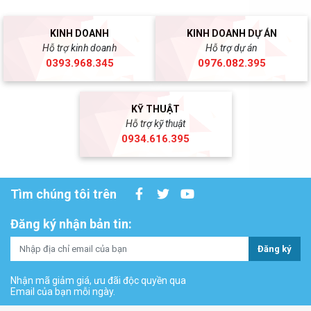
KINH DOANH
KINH DOANH DỰ ÁN
Hỗ trợ kinh doanh
Hỗ trợ dự án
0393.968.345
0976.082.395
KỸ THUẬT
Hỗ trợ kỹ thuật
0934.616.395
Tìm chúng tôi trên
Đăng ký nhận bản tin:
Đăng ký
Nhận mã giảm giá, ưu đãi độc quyền qua
Email của bạn mỗi ngày.