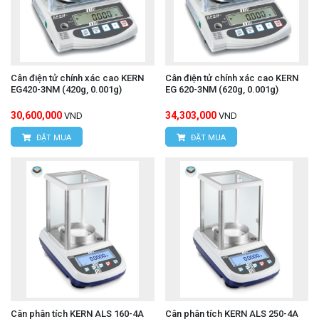
Cân điện tử chính xác cao KERN
Cân điện tử chính xác cao KERN
EG420-3NM (420g, 0.001g)
EG 620-3NM (620g, 0.001g)
30,600,000
34,303,000
VND
VND
ĐẶT MUA
ĐẶT MUA
Cân phân tích KERN ALS 160-4A
Cân phân tích KERN ALS 250-4A