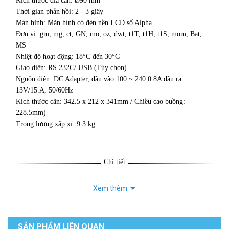
Kích thước đĩa cân: Ø90 mm
Thời gian phản hồi: 2 - 3 giây
Màn hình: Màn hình có đèn nền LCD số Alpha
Đơn vị: gm, mg, ct, GN, mo, oz, dwt, t1T, t1H, t1S, mom, Bat,
MS
Nhiệt độ hoạt động: 18°C đến 30°C
Giao diện: RS 232C/ USB (Tùy chọn).
Nguồn điện: DC Adapter, đầu vào 100 ~ 240 0.8A đầu ra
13V/15.A, 50/60Hz
Kích thước cân: 342.5 x 212 x 341mm / Chiều cao buồng:
228.5mm)
Trọng lượng xấp xỉ: 9.3 kg
Chi tiết
Xem thêm
SẢN PHẨM LIÊN QUAN