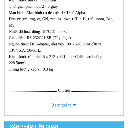
Kích thước đĩa cân: Ø90 mm
Thời gian phản hồi: 2 - 3 giây
Màn hình: Màn hình có đèn nền LCD số Alpha
Đơn vị: gm, mg, ct, GN, mo, oz, dwt, t1T, t1H, t1S, mom, Bat,
MS
Nhiệt độ hoạt động: 18°C đến 30°C
Giao diện: RS 232C/ USB (Tùy chọn).
Nguồn điện: DC Adapter, đầu vào 100 ~ 240 0.8A đầu ra
13V/15.A, 50/60Hz
Kích thước cân: 342.5 x 212 x 341mm / Chiều cao buồng:
228.5mm)
Trọng lượng xấp xỉ: 9.3 kg
Chi tiết
Xem thêm
SẢN PHẨM LIÊN QUAN