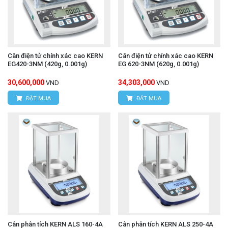
Cân điện tử chính xác cao KERN
Cân điện tử chính xác cao KERN
EG420-3NM (420g, 0.001g)
EG 620-3NM (620g, 0.001g)
30,600,000
34,303,000
VND
VND
ĐẶT MUA
ĐẶT MUA
Cân phân tích KERN ALS 160-4A
Cân phân tích KERN ALS 250-4A