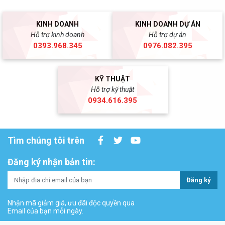
KINH DOANH
KINH DOANH DỰ ÁN
Hỗ trợ kinh doanh
Hỗ trợ dự án
0393.968.345
0976.082.395
KỸ THUẬT
Hỗ trợ kỹ thuật
0934.616.395
Tìm chúng tôi trên
Đăng ký nhận bản tin:
Đăng ký
Nhận mã giảm giá, ưu đãi độc quyền qua
Email của bạn mỗi ngày.