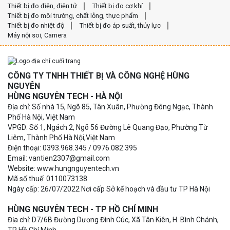
Thiết bị đo điện, điện tử
Thiết bị đo cơ khí
Thiết bị đo môi trường, chất lỏng, thực phẩm
Thiết bị đo nhiệt độ
Thiết bị đo áp suất, thủy lực
Máy nội soi, Camera
CÔNG TY TNHH THIẾT BỊ VÀ CÔNG NGHỆ HÙNG
NGUYÊN
HÙNG NGUYÊN TECH - HÀ NỘI
Địa chỉ: Số nhà 15, Ngõ 85, Tân Xuân, Phường Đông Ngạc, Thành
Phố Hà Nội, Việt Nam
VPGD: Số 1, Ngách 2, Ngõ 56 Đường Lê Quang Đạo, Phường Từ
Liêm, Thành Phố Hà Nội,Việt Nam
Điện thoại: 0393.968.345 / 0976.082.395
Email: vantien2307@gmail.com
Website: www.hungnguyentech.vn
Mã số thuế: 0110073138
Ngày cấp: 26/07/2022 Nơi cấp Sở kế hoạch và đầu tư TP Hà Nội
HÙNG NGUYÊN TECH - TP HỒ CHÍ MINH
Địa chỉ: D7/6B Đường Dương Đình Cúc, Xã Tân Kiên, H. Bình Chánh,
TP Hồ Chí Minh