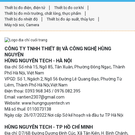
Thiết bị đo điện, điện tử
Thiết bị đo cơ khí
Thiết bị đo môi trường, chất lỏng, thực phẩm
Thiết bị đo nhiệt độ
Thiết bị đo áp suất, thủy lực
Máy nội soi, Camera
CÔNG TY TNHH THIẾT BỊ VÀ CÔNG NGHỆ HÙNG
NGUYÊN
HÙNG NGUYÊN TECH - HÀ NỘI
Địa chỉ: Số nhà 15, Ngõ 85, Tân Xuân, Phường Đông Ngạc, Thành
Phố Hà Nội, Việt Nam
VPGD: Số 1, Ngách 2, Ngõ 56 Đường Lê Quang Đạo, Phường Từ
Liêm, Thành Phố Hà Nội,Việt Nam
Điện thoại: 0393.968.345 / 0976.082.395
Email: vantien2307@gmail.com
Website: www.hungnguyentech.vn
Mã số thuế: 0110073138
Ngày cấp: 26/07/2022 Nơi cấp Sở kế hoạch và đầu tư TP Hà Nội
HÙNG NGUYÊN TECH - TP HỒ CHÍ MINH
Địa chỉ: D7/6B Đường Dương Đình Cúc, Xã Tân Kiên, H. Bình Chánh,