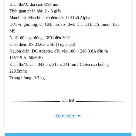
Kích thước đĩa cân: Ø90 mm
Thời gian phản hồi: 2 - 3 giây
Màn hình: Màn hình có đèn nền LCD số Alpha
Đơn vị: gm, mg, ct, GN, mo, oz, dwt, t1T, t1H, t1S, mom, Bat,
MS
Nhiệt độ hoạt động: 18°C đến 30°C
Giao diện: RS 232C/ USB (Tùy chọn).
Nguồn điện: DC Adapter, đầu vào 100 ~ 240 0.8A đầu ra
13V/15.A, 50/60Hz
Kích thước cân: 342.5 x 212 x 341mm / Chiều cao buồng:
228.5mm)
Trọng lượng: 9.3 kg
Chi tiết
Xem thêm