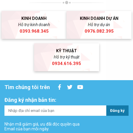
KINH DOANH
KINH DOANH DỰ ÁN
Hỗ trợ kinh doanh
Hỗ trợ dự án
0393.968.345
0976.082.395
KỸ THUẬT
Hỗ trợ kỹ thuật
0934.616.395
Tìm chúng tôi trên
Đăng ký nhận bản tin:
Đăng ký
Nhận mã giảm giá, ưu đãi độc quyền qua
Email của bạn mỗi ngày.