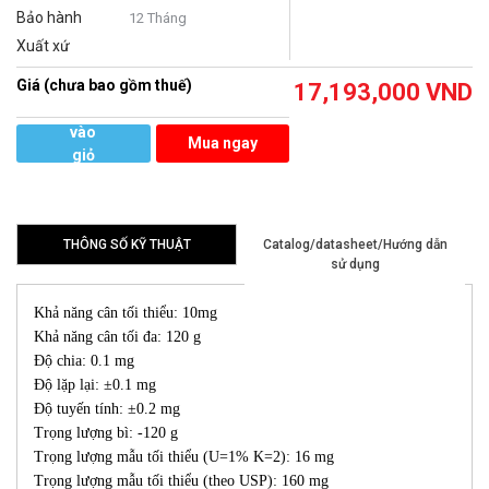
Bảo hành
12 Tháng
Xuất xứ
Giá (chưa bao gồm thuế)
17,193,000
VND
Thêm
vào
Mua ngay
giỏ
hàng
THÔNG SỐ KỸ THUẬT
Catalog/datasheet/Hướng dẫn
sử dụng
Khả năng cân tối thiểu: 10mg
Khả năng cân tối đa: 120 g
Độ chia: 0.1 mg
Độ lặp lại: ±0.1 mg
Độ tuyến tính: ±0.2 mg
Trọng lượng bì: -120 g
Trọng lượng mẫu tối thiểu (U=1% K=2): 16 mg
Trọng lượng mẫu tối thiểu (theo USP): 160 mg