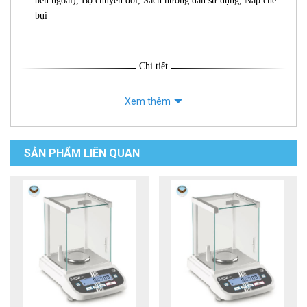
bên ngoài), Bộ chuyển đổi, Sách hướng dẫn sử dụng, Nắp che
bụi
Chi tiết
Xem thêm
SẢN PHẨM LIÊN QUAN