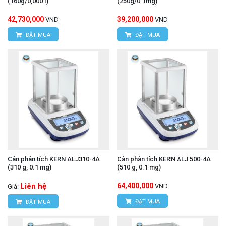
(160g/0,0001)
(250g/0.1mg)
42,730,000
39,200,000
VND
VND
ĐẶT MUA
ĐẶT MUA
Cân phân tích KERN ALJ310-4A
Cân phân tích KERN ALJ 500-4A
(310 g, 0.1 mg)
(510 g, 0.1 mg)
Liên hệ
64,400,000
VND
Giá:
ĐẶT MUA
ĐẶT MUA