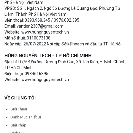
Phố Hà Nội, Việt Nam
VPGD: Số 1, Ngách 2, Ngõ 56 Đường Lê Quang Đạo, Phường Từ
Liêm, Thành Phố Hà Nội,Việt Nam
Điện thoại: 0393.968.345 / 0976.082.395
Email: vantien2307@gmail.com
Website: www.hungnguyentech.vn
Mã số thuế: 0110073138
Ngày cấp: 26/07/2022 Nơi cấp Sở kế hoạch và đầu tư TP Hà Nội
HÙNG NGUYÊN TECH - TP HỒ CHÍ MINH
Địa chỉ: D7/6B Đường Dương Đình Cúc, Xã Tân Kiên, H. Bình Chánh,
TP Hồ Chí Minh
Điện thoại: 0934616395
Website: www.hungnguyentech.vn
VỀ CHÚNG TÔI
Giới Thiệu
Danh Mục Thiết Bị
Giải Pháp