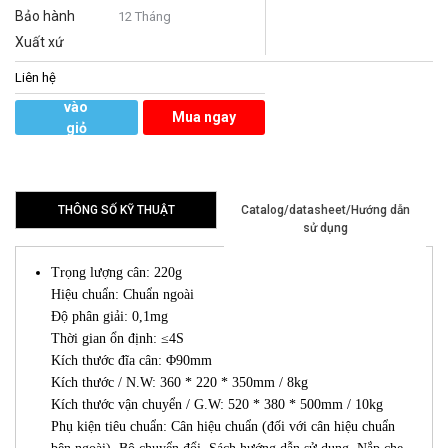
Bảo hành
12 Tháng
Xuất xứ
Liên hệ
Thêm
vào
Mua ngay
giỏ
hàng
THÔNG SỐ KỸ THUẬT
Catalog/datasheet/Hướng dẫn
sử dụng
Trọng lượng cân: 220g
Hiệu chuẩn: Chuẩn ngoài
Độ phân giải: 0,1mg
Thời gian ổn định: ≤4S
Kích thước đĩa cân: Φ90mm
Kích thước / N.W: 360 * 220 * 350mm / 8kg
Kích thước vận chuyển / G.W: 520 * 380 * 500mm / 10kg
Phụ kiện tiêu chuẩn: Cân hiệu chuẩn (đối với cân hiệu chuẩn