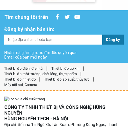
Tìm chúng tôi trên
Đăng ký nhận bản tin:
Đăng ký
Nhận mã giảm giá, ưu đãi độc quyền qua
Email của bạn mỗi ngày.
Thiết bị đo điện, điện tử
Thiết bị đo cơ khí
Thiết bị đo môi trường, chất lỏng, thực phẩm
Thiết bị đo nhiệt độ
Thiết bị đo áp suất, thủy lực
Máy nội soi, Camera
CÔNG TY TNHH THIẾT BỊ VÀ CÔNG NGHỆ HÙNG
NGUYÊN
HÙNG NGUYÊN TECH - HÀ NỘI
Địa chỉ: Số nhà 15, Ngõ 85, Tân Xuân, Phường Đông Ngạc, Thành