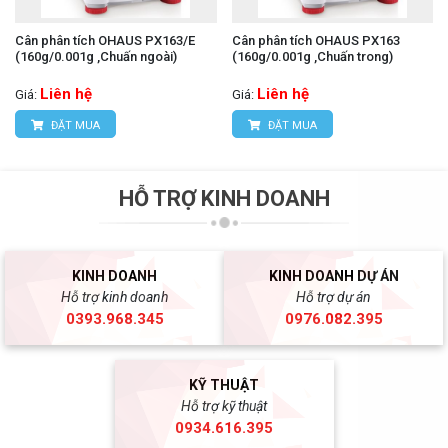
Cân phân tích OHAUS PX163/E
Cân phân tích OHAUS PX163
(160g/0.001g ,Chuấn ngoài)
(160g/0.001g ,Chuấn trong)
Liên hệ
Liên hệ
Giá:
Giá:
ĐẶT MUA
ĐẶT MUA
HỖ TRỢ KINH DOANH
KINH DOANH
KINH DOANH DỰ ÁN
Hỗ trợ kinh doanh
Hỗ trợ dự án
0393.968.345
0976.082.395
KỸ THUẬT
Hỗ trợ kỹ thuật
0934.616.395