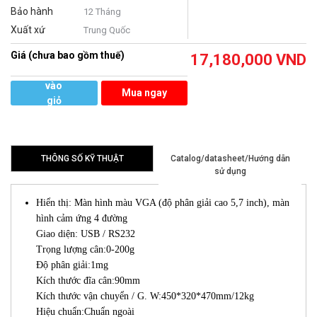
Bảo hành
12 Tháng
Xuất xứ
Trung Quốc
Giá (chưa bao gồm thuế)
17,180,000
VND
Thêm
vào
Mua ngay
giỏ
hàng
THÔNG SỐ KỸ THUẬT
Catalog/datasheet/Hướng dẫn
sử dụng
Hiển thị: Màn hình màu VGA (độ phân giải cao 5,7 inch), màn
hình cảm ứng 4 đường
Giao diện: USB / RS232
Trọng lượng cân:0-200g
Độ phân giải:1mg
Kích thước đĩa cân:90mm
Kích thước vận chuyển / G. W:450*320*470mm/12kg
Hiệu chuẩn:Chuẩn ngoài