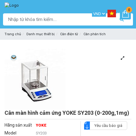
0
Trang chủ
Danh mục thiết bị
Cân điện tử
Cân phân tích
Cân màn hình cảm ứng YOKE SY203 (0-200g,1mg)
Hãng sản xuất
YOKE
Yêu cầu báo giá
Model
SY203