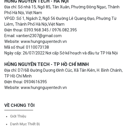
HÙNG NGUYÊN TECH - HÀ NỘI
Địa chỉ: Số nhà 15, Ngõ 85, Tân Xuân, Phường Đông Ngạc, Thành
Phố Hà Nội, Việt Nam
VPGD: Số 1, Ngách 2, Ngõ 56 Đường Lê Quang Đạo, Phường Từ
Liêm, Thành Phố Hà Nội,Việt Nam
Điện thoại: 0393.968.345 / 0976.082.395
Email: vantien2307@gmail.com
Website: www.hungnguyentech.vn
Mã số thuế: 0110073138
Ngày cấp: 26/07/2022 Nơi cấp Sở kế hoạch và đầu tư TP Hà Nội
HÙNG NGUYÊN TECH - TP HỒ CHÍ MINH
Địa chỉ: D7/6B Đường Dương Đình Cúc, Xã Tân Kiên, H. Bình Chánh,
TP Hồ Chí Minh
Điện thoại: 0934616395
Website: www.hungnguyentech.vn
VỀ CHÚNG TÔI
Giới Thiệu
Danh Mục Thiết Bị