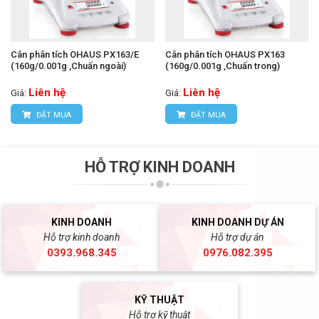
Cân phân tích OHAUS PX163/E
Cân phân tích OHAUS PX163
(160g/0.001g ,Chuấn ngoài)
(160g/0.001g ,Chuấn trong)
Liên hệ
Liên hệ
Giá:
Giá:
ĐẶT MUA
ĐẶT MUA
HỖ TRỢ KINH DOANH
KINH DOANH
KINH DOANH DỰ ÁN
Hỗ trợ kinh doanh
Hỗ trợ dự án
0393.968.345
0976.082.395
KỸ THUẬT
Hỗ trợ kỹ thuật