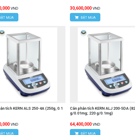
0,000
30,600,000
VND
VND
ĐẶT MUA
ĐẶT MUA
ân tích KERN ALS 250-4A (250g, 0.1
Cân phân tích KERN ALJ 200-5DA (8
g/0.01mg; 220 g/0.1mg)
0,000
64,400,000
VND
VND
ĐẶT MUA
ĐẶT MUA