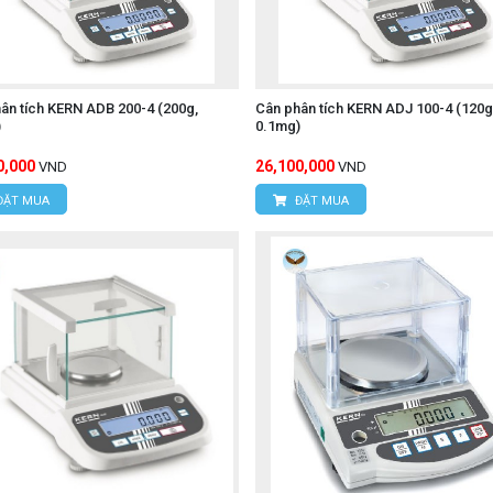
ân tích KERN ADB 200-4 (200g,
Cân phân tích KERN ADJ 100-4 (120g
)
0.1mg)
0,000
26,100,000
VND
VND
ĐẶT MUA
ĐẶT MUA