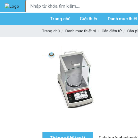
Trang chủ
Giới thiệu
Danh mục thiết 
Trang chủ
Danh mục thiết bị
Cân điện tử
Cân p
Catalog/datasheet