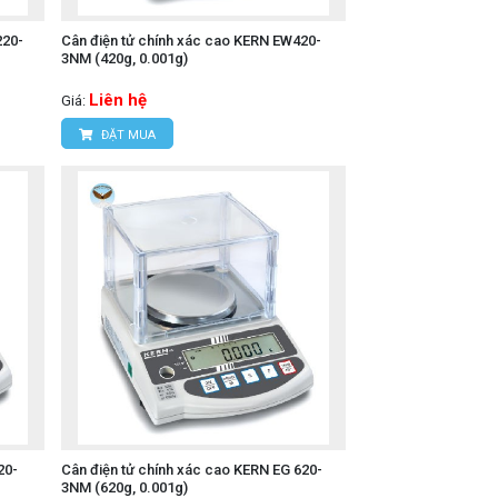
220-
Cân điện tử chính xác cao KERN EW420-
3NM (420g, 0.001g)
Liên hệ
Giá:
ĐẶT MUA
20-
Cân điện tử chính xác cao KERN EG 620-
3NM (620g, 0.001g)