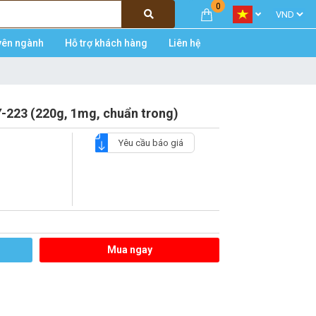
0
yên ngành
Hỗ trợ khách hàng
Liên hệ
-223 (220g, 1mg, chuẩn trong)
Yêu cầu báo giá
Mua ngay