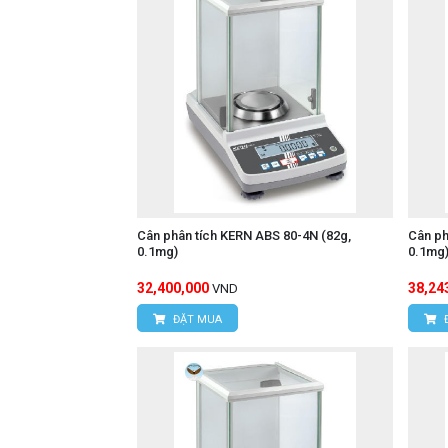
Cân phân tích KERN ABS 80-4N (82g,
Cân ph
0.1mg)
0.1mg
32,400,000
38,24
VND
ĐẶT MUA