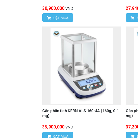
30,900,000
27,94
VND
ĐẶT MUA
Cân phân tích KERN ALS 160-4A (160g, 0.1
Cân ph
mg)
mg)
35,900,000
37,20
VND
ĐẶT MUA