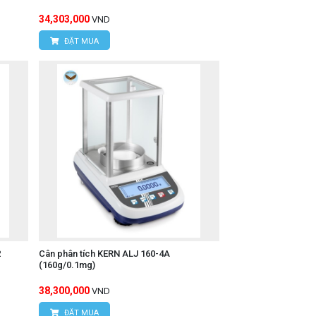
34,303,000
VND
ĐẶT MUA
2
Cân phân tích KERN ALJ 160-4A
(160g/0.1mg)
38,300,000
VND
ĐẶT MUA