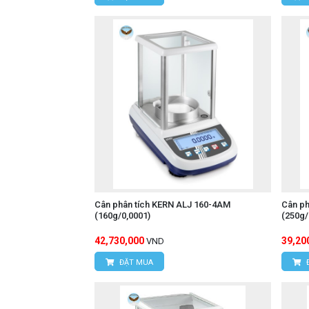
Cân phân tích KERN ALJ 160-4AM
Cân ph
(160g/0,0001)
(250g
42,730,000
39,20
VND
ĐẶT MUA