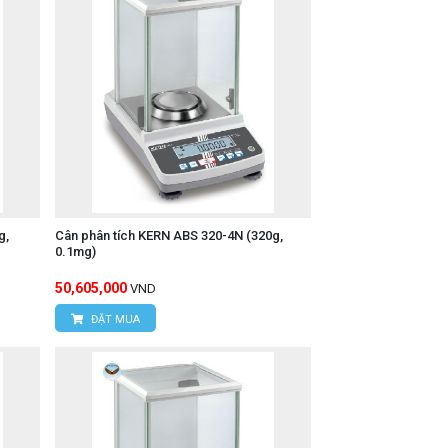
g,
Cân phân tích KERN ABS 320-4N (320g,
0.1mg)
50,605,000
VND
ĐẶT MUA