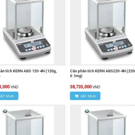
ân tích KERN ABS 120-4N (120g,
Cân phân tích KERN ABS220-4N (220
)
0.1mg)
3,000
38,735,000
VND
VND
ĐẶT MUA
ĐẶT MUA