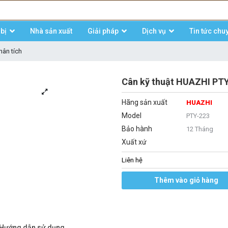
bị
Nhà sản xuất
Giải pháp
Dịch vụ
Tin tức chu
hân tích
Cân kỹ thuật HUAZHI PTY
Hãng sản xuất
HUAZHI
Model
PTY-223
Bảo hành
12 Tháng
Xuất xứ
Liên hệ
Thêm vào giỏ hàng
/Hướng dẫn sử dụng