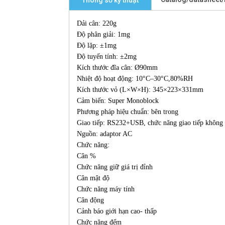
Thông số kỹ thuật
Dải cân: 220g
Độ phân giải: 1mg
Độ lặp: ±1mg
Độ tuyến tính: ±2mg
Kích thước đĩa cân: Ø90mm
Nhiệt độ hoạt động: 10°C–30°C,80%RH
Kích thước vỏ (L×W×H): 345×223×331mm
Cảm biến: Super Monoblock
Phương pháp hiệu chuẩn: bên trong
Giao tiếp: RS232+USB, chức năng giao tiếp không
Nguồn: adaptor AC
Chức năng:
Cân %
Chức năng giữ giá trị đỉnh
Cân mật độ
Chức năng máy tính
Cân động
Cảnh báo giới hạn cao- thấp
Chức năng đếm