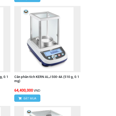
, 0.1
Cân phân tích KERN ALJ 500-4A (510 g, 0.1
mg)
64,400,000
VND
ĐẶT MUA