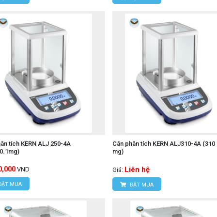
ân tích KERN ALJ 250-4A
Cân phân tích KERN ALJ310-4A (310 g
/0.1mg)
mg)
0,000
Liên hệ
VND
Giá:
ĐẶT MUA
ĐẶT MUA