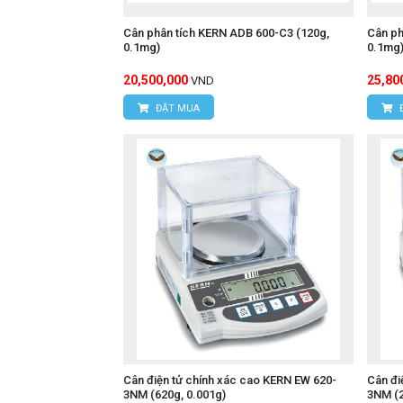
Cân phân tích KERN ADB 600-C3 (120g,
Cân ph
0.1mg)
0.1mg
20,500,000
25,80
VND
ĐẶT MUA
Cân điện tử chính xác cao KERN EW 620-
Cân đi
3NM (620g, 0.001g)
3NM (2