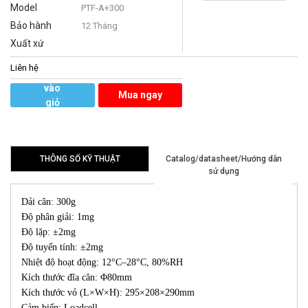
Model
PTF-A+300
Bảo hành
12 Tháng
Xuất xứ
Liên hệ
Thêm
vào
Mua ngay
giỏ
hàng
THÔNG SỐ KỸ THUẬT
Catalog/datasheet/Hướng dẫn
sử dụng
Dải cân: 300g
Độ phân giải: 1mg
Độ lặp: ±2mg
Độ tuyến tính: ±2mg
Nhiệt độ hoạt động: 12°C–28°C, 80%RH
Kích thước đĩa cân: Φ80mm
Kích thước vỏ (L×W×H): 295×208×290mm
Cảm biến: Loadcell