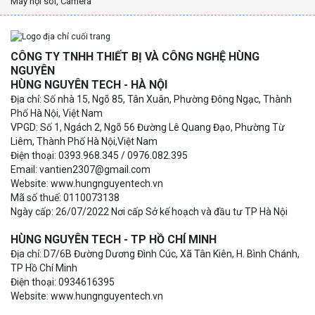
Máy nội soi, Camera
CÔNG TY TNHH THIẾT BỊ VÀ CÔNG NGHỆ HÙNG
NGUYÊN
HÙNG NGUYÊN TECH - HÀ NỘI
Địa chỉ: Số nhà 15, Ngõ 85, Tân Xuân, Phường Đông Ngạc, Thành
Phố Hà Nội, Việt Nam
VPGD: Số 1, Ngách 2, Ngõ 56 Đường Lê Quang Đạo, Phường Từ
Liêm, Thành Phố Hà Nội,Việt Nam
Điện thoại: 0393.968.345 / 0976.082.395
Email: vantien2307@gmail.com
Website: www.hungnguyentech.vn
Mã số thuế: 0110073138
Ngày cấp: 26/07/2022 Nơi cấp Sở kế hoạch và đầu tư TP Hà Nội
HÙNG NGUYÊN TECH - TP HỒ CHÍ MINH
Địa chỉ: D7/6B Đường Dương Đình Cúc, Xã Tân Kiên, H. Bình Chánh,
TP Hồ Chí Minh
Điện thoại: 0934616395
Website: www.hungnguyentech.vn