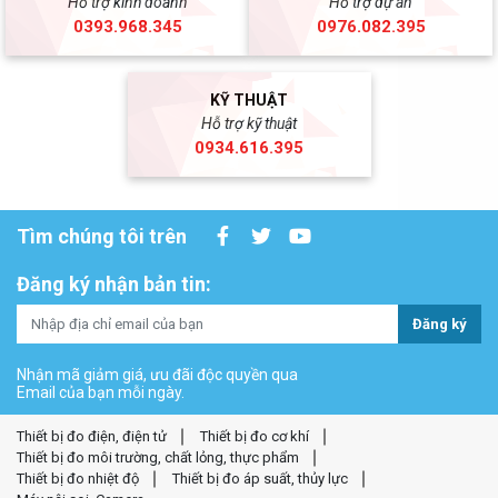
Hỗ trợ kinh doanh
Hỗ trợ dự án
0393.968.345
0976.082.395
KỸ THUẬT
Hỗ trợ kỹ thuật
0934.616.395
Tìm chúng tôi trên
Đăng ký nhận bản tin:
Đăng ký
Nhận mã giảm giá, ưu đãi độc quyền qua
Email của bạn mỗi ngày.
Thiết bị đo điện, điện tử
Thiết bị đo cơ khí
Thiết bị đo môi trường, chất lỏng, thực phẩm
Thiết bị đo nhiệt độ
Thiết bị đo áp suất, thủy lực