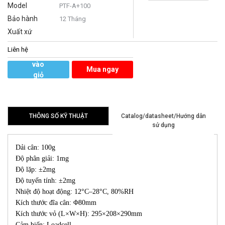
Model
PTF-A+100
Bảo hành
12 Tháng
Xuất xứ
Liên hệ
Thêm
vào
Mua ngay
giỏ
hàng
THÔNG SỐ KỸ THUẬT
Catalog/datasheet/Hướng dẫn
sử dụng
Dải cân: 100g
Độ phân giải: 1mg
Độ lặp: ±2mg
Độ tuyến tính: ±2mg
Nhiệt độ hoạt động: 12°C–28°C, 80%RH
Kích thước đĩa cân: Φ80mm
Kích thước vỏ (L×W×H): 295×208×290mm
Cảm biến: Loadcell