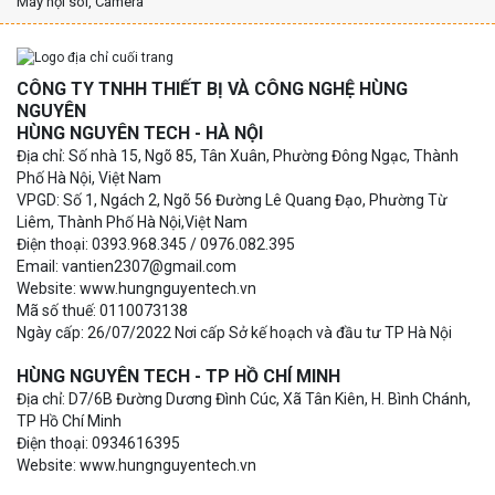
Máy nội soi, Camera
CÔNG TY TNHH THIẾT BỊ VÀ CÔNG NGHỆ HÙNG
NGUYÊN
HÙNG NGUYÊN TECH - HÀ NỘI
Địa chỉ: Số nhà 15, Ngõ 85, Tân Xuân, Phường Đông Ngạc, Thành
Phố Hà Nội, Việt Nam
VPGD: Số 1, Ngách 2, Ngõ 56 Đường Lê Quang Đạo, Phường Từ
Liêm, Thành Phố Hà Nội,Việt Nam
Điện thoại: 0393.968.345 / 0976.082.395
Email: vantien2307@gmail.com
Website: www.hungnguyentech.vn
Mã số thuế: 0110073138
Ngày cấp: 26/07/2022 Nơi cấp Sở kế hoạch và đầu tư TP Hà Nội
HÙNG NGUYÊN TECH - TP HỒ CHÍ MINH
Địa chỉ: D7/6B Đường Dương Đình Cúc, Xã Tân Kiên, H. Bình Chánh,
TP Hồ Chí Minh
Điện thoại: 0934616395
Website: www.hungnguyentech.vn