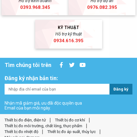
Hỗ trợ kinh doanh
Hỗ trợ dự án
0393.968.345
0976.082.395
KỸ THUẬT
Hỗ trợ kỹ thuật
0934.616.395
Tìm chúng tôi trên
Đăng ký nhận bản tin:
Đăng ký
Nhận mã giảm giá, ưu đãi độc quyền qua
Email của bạn mỗi ngày.
Thiết bị đo điện, điện tử
Thiết bị đo cơ khí
Thiết bị đo môi trường, chất lỏng, thực phẩm
Thiết bị đo nhiệt độ
Thiết bị đo áp suất, thủy lực