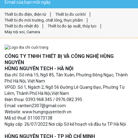
Email của bạn mỗi ngày.
Thiết bị đo điện, điện tử
Thiết bị đo cơ khí
Thiết bị đo môi trường, chất lỏng, thực phẩm
Thiết bị đo nhiệt độ
Thiết bị đo áp suất, thủy lực
Máy nội soi, Camera
CÔNG TY TNHH THIẾT BỊ VÀ CÔNG NGHỆ HÙNG
NGUYÊN
HÙNG NGUYÊN TECH - HÀ NỘI
Địa chỉ: Số nhà 15, Ngõ 85, Tân Xuân, Phường Đông Ngạc, Thành
Phố Hà Nội, Việt Nam
VPGD: Số 1, Ngách 2, Ngõ 56 Đường Lê Quang Đạo, Phường Từ
Liêm, Thành Phố Hà Nội,Việt Nam
Điện thoại: 0393.968.345 / 0976.082.395
Email: vantien2307@gmail.com
Website: www.hungnguyentech.vn
Mã số thuế: 0110073138
Ngày cấp: 26/07/2022 Nơi cấp Sở kế hoạch và đầu tư TP Hà Nội
HÙNG NGUYÊN TECH - TP HỒ CHÍ MINH