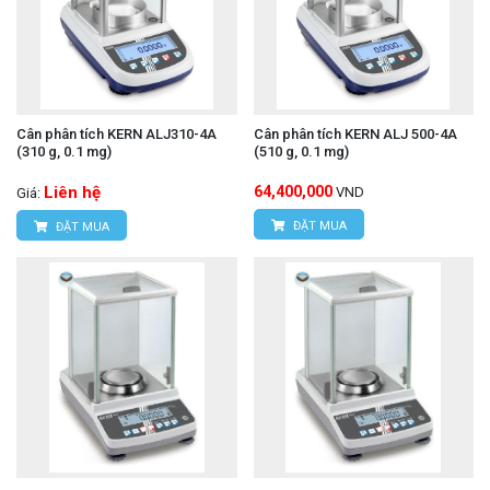
Cân phân tích KERN ALJ310-4A
Cân phân tích KERN ALJ 500-4A
(310 g, 0.1 mg)
(510 g, 0.1 mg)
Liên hệ
64,400,000
VND
Giá:
ĐẶT MUA
ĐẶT MUA