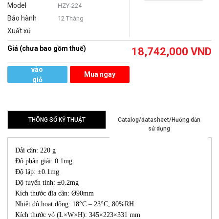
Model
HZY-224
Bảo hành
12 Tháng
Xuất xứ
Giá (chưa bao gồm thuế)
18,742,000
VND
Thêm
vào
Mua ngay
giỏ
hàng
THÔNG SỐ KỸ THUẬT
Catalog/datasheet/Hướng dẫn
sử dụng
Dải cân: 220 g
Độ phân giải: 0.1mg
Độ lặp: ±0.1mg
Độ tuyến tính: ±0.2mg
Kích thước đĩa cân: Ø90mm
Nhiệt độ hoạt động: 18°C – 23°C, 80%RH
Kích thước vỏ (L×W×H): 345×223×331 mm