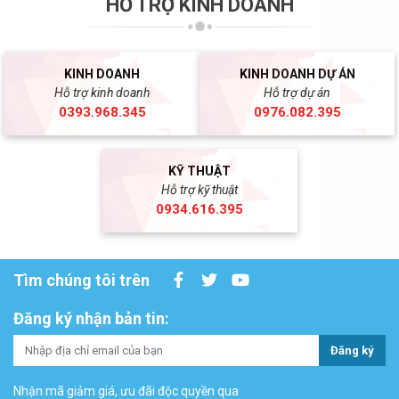
HỖ TRỢ KINH DOANH
KINH DOANH
KINH DOANH DỰ ÁN
Hỗ trợ kinh doanh
Hỗ trợ dự án
0393.968.345
0976.082.395
KỸ THUẬT
Hỗ trợ kỹ thuật
0934.616.395
Tìm chúng tôi trên
Đăng ký nhận bản tin:
Đăng ký
Nhận mã giảm giá, ưu đãi độc quyền qua