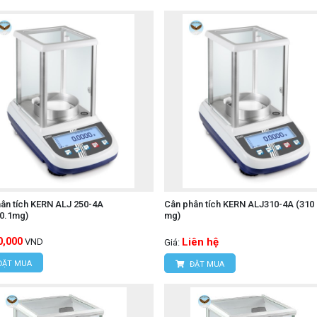
ân tích KERN ALJ 250-4A
Cân phân tích KERN ALJ310-4A (310 g
/0.1mg)
mg)
0,000
Liên hệ
VND
Giá:
ĐẶT MUA
ĐẶT MUA