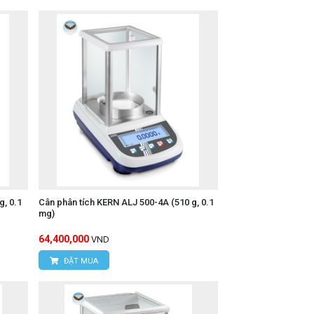
, 0.1
Cân phân tích KERN ALJ 500-4A (510 g, 0.1
mg)
64,400,000
VND
ĐẶT MUA