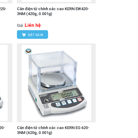
220-
Cân điện tử chính xác cao KERN EW420-
3NM (420g, 0.001g)
Liên hệ
Giá:
ĐẶT MUA
20-
Cân điện tử chính xác cao KERN EG 620-
3NM (620g, 0.001g)