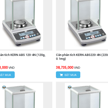
ân tích KERN ABS 120-4N (120g,
Cân phân tích KERN ABS220-4N (220
)
0.1mg)
3,000
38,735,000
VND
VND
ĐẶT MUA
ĐẶT MUA