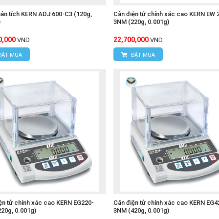
ân tích KERN ADJ 600-C3 (120g,
Cân điện tử chính xác cao KERN EW 
)
3NM (220g, 0.001g)
0,000
22,700,000
VND
VND
ĐẶT MUA
ĐẶT MUA
ện tử chính xác cao KERN EG220-
Cân điện tử chính xác cao KERN EG4
20g, 0.001g)
3NM (420g, 0.001g)