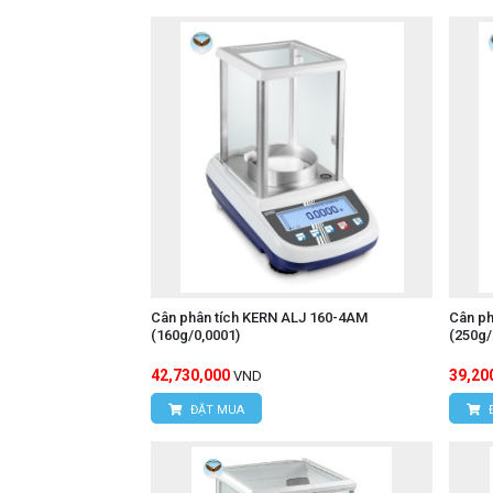
Cân phân tích KERN ALJ 160-4AM
Cân ph
(160g/0,0001)
(250g
42,730,000
39,20
VND
ĐẶT MUA