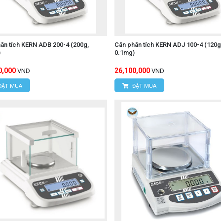
ân tích KERN ADB 200-4 (200g,
Cân phân tích KERN ADJ 100-4 (120g
)
0.1mg)
0,000
26,100,000
VND
VND
ĐẶT MUA
ĐẶT MUA