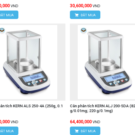
0,000
30,600,000
VND
VND
ĐẶT MUA
ĐẶT MUA
ân tích KERN ALS 250-4A (250g, 0.1
Cân phân tích KERN ALJ 200-5DA (8
g/0.01mg; 220 g/0.1mg)
0,000
64,400,000
VND
VND
ĐẶT MUA
ĐẶT MUA