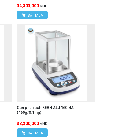
34,303,000
VND
ĐẶT MUA
2
Cân phân tích KERN ALJ 160-4A
(160g/0.1mg)
38,300,000
VND
ĐẶT MUA