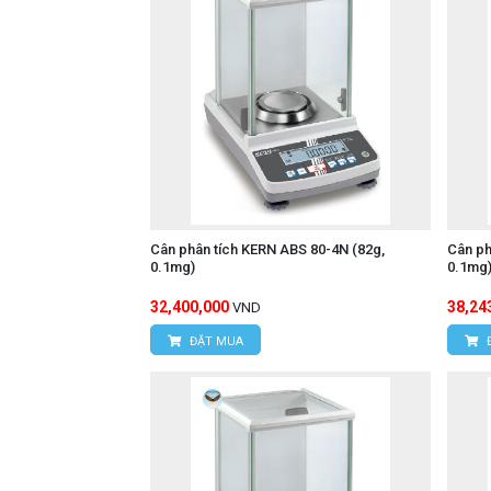
Cân phân tích KERN ABS 80-4N (82g,
Cân ph
0.1mg)
0.1mg
32,400,000
38,24
VND
ĐẶT MUA