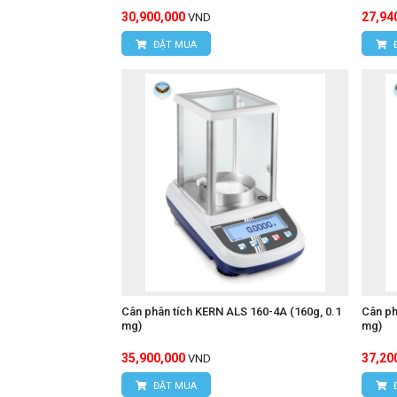
30,900,000
27,94
VND
ĐẶT MUA
Cân phân tích KERN ALS 160-4A (160g, 0.1
Cân ph
mg)
mg)
35,900,000
37,20
VND
ĐẶT MUA