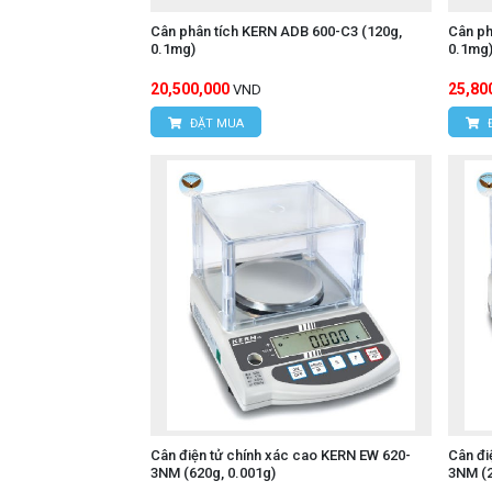
Cân phân tích KERN ADB 600-C3 (120g,
Cân ph
0.1mg)
0.1mg
20,500,000
25,80
VND
ĐẶT MUA
Cân điện tử chính xác cao KERN EW 620-
Cân đi
3NM (620g, 0.001g)
3NM (2