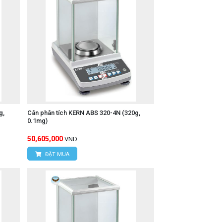
g,
Cân phân tích KERN ABS 320-4N (320g,
0.1mg)
50,605,000
VND
ĐẶT MUA