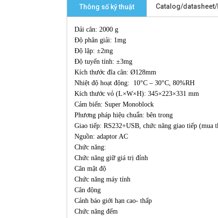
Catalog/datasheet
Thông số kỹ thuật
Dải cân: 2000 g
Độ phân giải: 1mg
Độ lặp: ±2mg
Độ tuyến tính: ±3mg
Kích thước đĩa cân: Ø128mm
Nhiệt độ hoạt động: 10°C – 30°C, 80%RH
Kích thước vỏ (L×W×H): 345×223×331 mm
Cảm biến: Super Monoblock
Phương pháp hiệu chuẩn: bên trong
Giao tiếp: RS232+USB, chức năng giao tiếp (mua 
Nguồn: adaptor AC
Chức năng:
Chức năng giữ giá trị đỉnh
Cân mật độ
Chức năng máy tính
Cân động
Cảnh báo giới hạn cao- thấp
Chức năng đếm