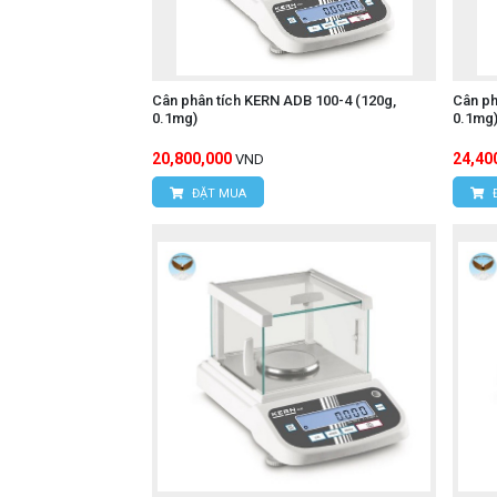
Cân phân tích KERN ADB 100-4 (120g,
Cân ph
0.1mg)
0.1mg
20,800,000
24,40
VND
ĐẶT MUA