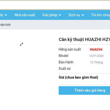
bị
Nhà sản xuất
Giải pháp
Dịch vụ
Tin tức chu
hân tích
Cân kỹ thuật HUAZHI HZY
Hãng sản xuất
HUAZHI
Model
HZY-2003
Bảo hành
12 Tháng
Xuất xứ
Giá (chưa bao gồm thuế)
Thêm vào giỏ hàng