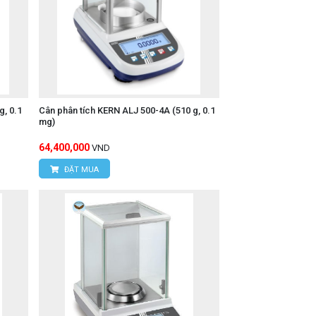
, 0.1
Cân phân tích KERN ALJ 500-4A (510 g, 0.1
mg)
64,400,000
VND
ĐẶT MUA