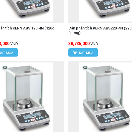
ân tích KERN ABS 120-4N (120g,
Cân phân tích KERN ABS220-4N (220
)
0.1mg)
3,000
38,735,000
VND
VND
ĐẶT MUA
ĐẶT MUA