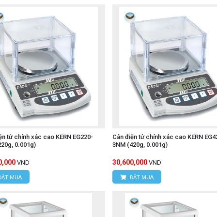
ện tử chính xác cao KERN EG220-
Cân điện tử chính xác cao KERN EG4
20g, 0.001g)
3NM (420g, 0.001g)
0,000
30,600,000
VND
VND
ĐẶT MUA
ĐẶT MUA