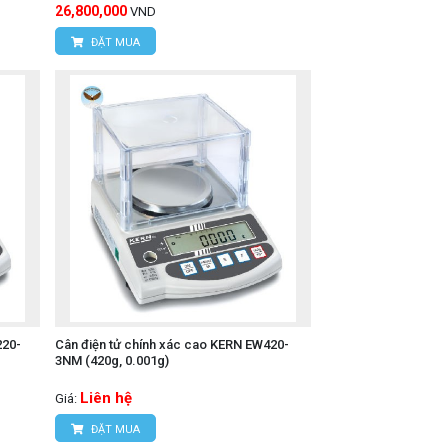
26,800,000
VND
ĐẶT MUA
220-
Cân điện tử chính xác cao KERN EW420-
3NM (420g, 0.001g)
Liên hệ
Giá:
ĐẶT MUA