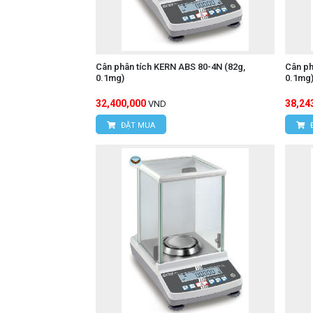
Cân phân tích KERN ABS 80-4N (82g,
Cân ph
0.1mg)
0.1mg
32,400,000
38,24
VND
ĐẶT MUA