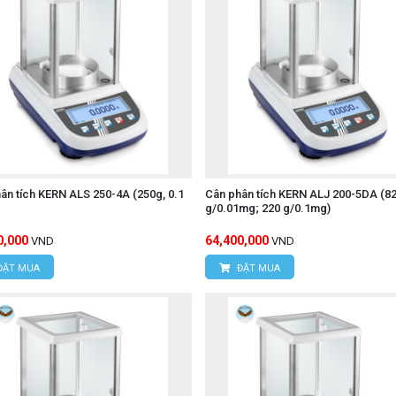
ân tích KERN ALS 250-4A (250g, 0.1
Cân phân tích KERN ALJ 200-5DA (8
g/0.01mg; 220 g/0.1mg)
0,000
64,400,000
VND
VND
ĐẶT MUA
ĐẶT MUA