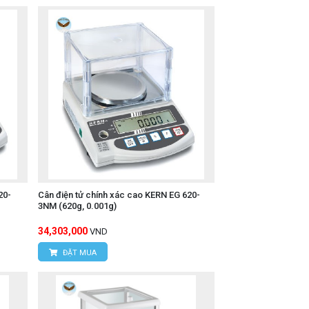
20-
Cân điện tử chính xác cao KERN EG 620-
3NM (620g, 0.001g)
34,303,000
VND
ĐẶT MUA