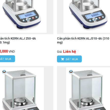
ân tích KERN ALJ 250-4A
Cân phân tích KERN ALJ310-4A (310 g
/0.1mg)
mg)
0,000
Liên hệ
VND
Giá:
ĐẶT MUA
ĐẶT MUA