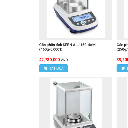
Cân phân tích KERN ALJ 160-4AM
Cân ph
(160g/0,0001)
(250g
42,730,000
39,20
VND
ĐẶT MUA