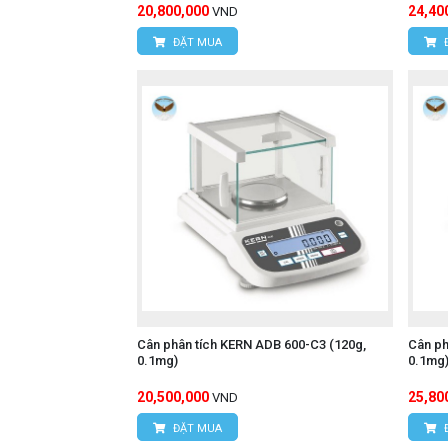
20,800,000
24,40
VND
ĐẶT MUA
Cân phân tích KERN ADB 600-C3 (120g,
Cân ph
0.1mg)
0.1mg
20,500,000
25,80
VND
ĐẶT MUA