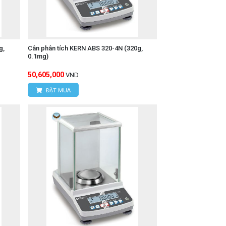
g,
Cân phân tích KERN ABS 320-4N (320g,
0.1mg)
50,605,000
VND
ĐẶT MUA