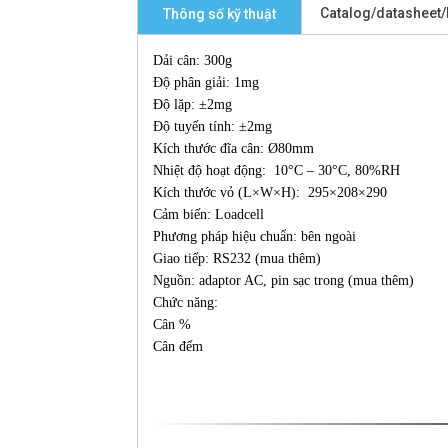
Catalog/datasheet
Thông số kỹ thuật
Dải cân: 300g
Độ phân giải: 1mg
Độ lặp: ±2mg
Độ tuyến tính: ±2mg
Kích thước đĩa cân: Ø80mm
Nhiệt độ hoạt động: 10°C – 30°C, 80%RH
Kích thước vỏ (L×W×H): 295×208×290
Cảm biến: Loadcell
Phương pháp hiệu chuẩn: bên ngoài
Giao tiếp: RS232 (mua thêm)
Nguồn: adaptor AC, pin sạc trong (mua thêm)
Chức năng:
Cân %
Cân đếm