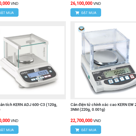
0,000
26,100,000
VND
VND
ĐẶT MUA
ĐẶT MUA
ân tích KERN ADJ 600-C3 (120g,
Cân điện tử chính xác cao KERN EW 
)
3NM (220g, 0.001g)
0,000
22,700,000
VND
VND
ĐẶT MUA
ĐẶT MUA