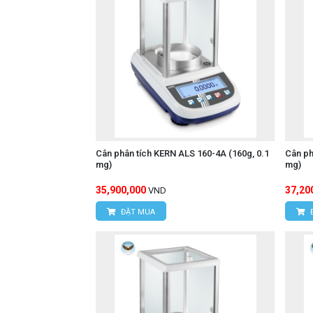
Cân phân tích KERN ALS 160-4A (160g, 0.1
Cân ph
mg)
mg)
35,900,000
37,20
VND
ĐẶT MUA