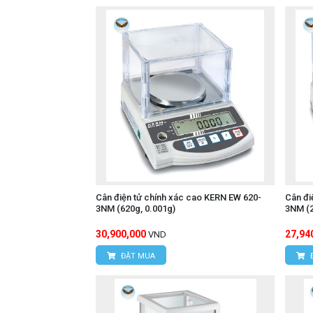
Cân điện tử chính xác cao KERN EW 620-
Cân đi
3NM (620g, 0.001g)
3NM (2
30,900,000
27,94
VND
ĐẶT MUA