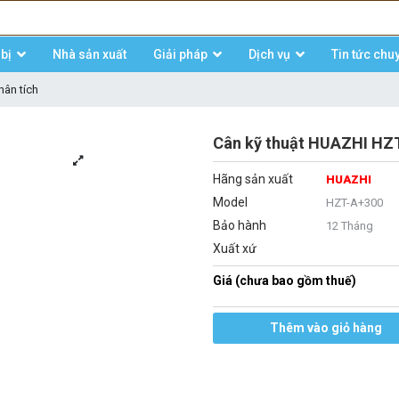
bị
Nhà sản xuất
Giải pháp
Dịch vụ
Tin tức chu
hân tích
Cân kỹ thuật HUAZHI HZT
Hãng sản xuất
HUAZHI
Model
HZT-A+300
Bảo hành
12 Tháng
Xuất xứ
Giá (chưa bao gồm thuế)
Thêm vào giỏ hàng