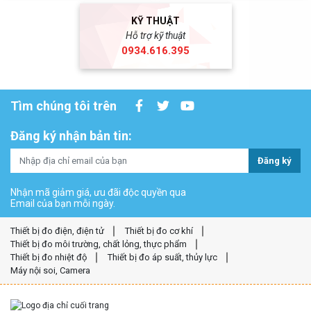
KỸ THUẬT
Hỗ trợ kỹ thuật
0934.616.395
Tìm chúng tôi trên
Đăng ký nhận bản tin:
Đăng ký
Nhận mã giảm giá, ưu đãi độc quyền qua
Email của bạn mỗi ngày.
Thiết bị đo điện, điện tử
Thiết bị đo cơ khí
Thiết bị đo môi trường, chất lỏng, thực phẩm
Thiết bị đo nhiệt độ
Thiết bị đo áp suất, thủy lực
Máy nội soi, Camera