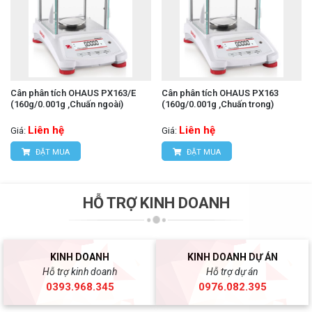
Cân phân tích OHAUS PX163/E
Cân phân tích OHAUS PX163
(160g/0.001g ,Chuấn ngoài)
(160g/0.001g ,Chuấn trong)
Liên hệ
Liên hệ
Giá:
Giá:
ĐẶT MUA
ĐẶT MUA
HỖ TRỢ KINH DOANH
KINH DOANH
KINH DOANH DỰ ÁN
Hỗ trợ kinh doanh
Hỗ trợ dự án
0393.968.345
0976.082.395