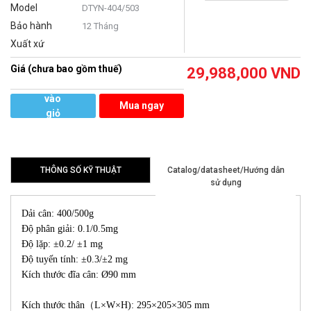
Model
DTYN-404/503
Bảo hành
12 Tháng
Xuất xứ
Giá (chưa bao gồm thuế)
29,988,000
VND
Thêm
vào
Mua ngay
giỏ
hàng
THÔNG SỐ KỸ THUẬT
Catalog/datasheet/Hướng dẫn
sử dụng
Dải cân: 400/500g
Độ phân giải: 0.1/0.5mg
Độ lặp: ±0.2/ ±1 mg
Độ tuyến tính: ±0.3/±2 mg
Kích thước đĩa cân: Ø90 mm
Kích thước thân（L×W×H): 295×205×305 mm