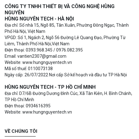
CÔNG TY TNHH THIẾT BỊ VÀ CÔNG NGHỆ HÙNG
NGUYÊN
HÙNG NGUYÊN TECH - HÀ NỘI
Địa chỉ: Số nhà 15, Ngõ 85, Tân Xuân, Phường Đông Ngạc, Thành
Phố Hà Nội, Việt Nam
VPGD: Số 1, Ngách 2, Ngõ 56 Đường Lê Quang Đạo, Phường Từ
Liêm, Thành Phố Hà Nội,Việt Nam
Điện thoại: 0393.968.345 / 0976.082.395
Email: vantien2307@gmail.com
Website: www.hungnguyentech.vn
Mã số thuế: 0110073138
Ngày cấp: 26/07/2022 Nơi cấp Sở kế hoạch và đầu tư TP Hà Nội
HÙNG NGUYÊN TECH - TP HỒ CHÍ MINH
Địa chỉ: D7/6B Đường Dương Đình Cúc, Xã Tân Kiên, H. Bình Chánh,
TP Hồ Chí Minh
Điện thoại: 0934616395
Website: www.hungnguyentech.vn
VỀ CHÚNG TÔI