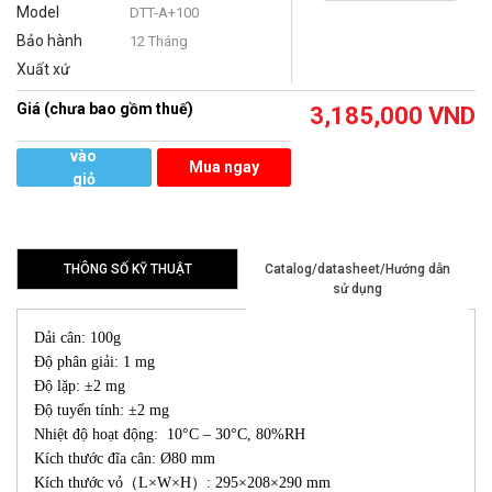
Model
DTT-A+100
Bảo hành
12 Tháng
Xuất xứ
Giá (chưa bao gồm thuế)
3,185,000
VND
Thêm
vào
Mua ngay
giỏ
hàng
THÔNG SỐ KỸ THUẬT
Catalog/datasheet/Hướng dẫn
sử dụng
Dải cân: 100g
Độ phân giải: 1 mg
Độ lặp: ±2 mg
Độ tuyến tính: ±2 mg
Nhiệt độ hoạt động: 10°C – 30°C, 80%RH
Kích thước đĩa cân: Ø80 mm
Kích thước vỏ（L×W×H）: 295×208×290 mm