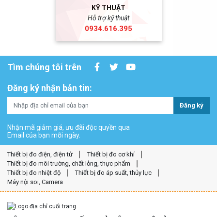
KỸ THUẬT
Hỗ trợ kỹ thuật
0934.616.395
Tìm chúng tôi trên
Đăng ký nhận bản tin:
Đăng ký
Nhận mã giảm giá, ưu đãi độc quyền qua
Email của bạn mỗi ngày.
Thiết bị đo điện, điện tử
Thiết bị đo cơ khí
Thiết bị đo môi trường, chất lỏng, thực phẩm
Thiết bị đo nhiệt độ
Thiết bị đo áp suất, thủy lực
Máy nội soi, Camera