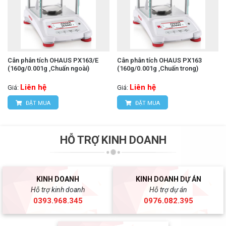
Cân phân tích OHAUS PX163/E
Cân phân tích OHAUS PX163
(160g/0.001g ,Chuấn ngoài)
(160g/0.001g ,Chuấn trong)
Liên hệ
Liên hệ
Giá:
Giá:
ĐẶT MUA
ĐẶT MUA
HỖ TRỢ KINH DOANH
KINH DOANH
KINH DOANH DỰ ÁN
Hỗ trợ kinh doanh
Hỗ trợ dự án
0393.968.345
0976.082.395