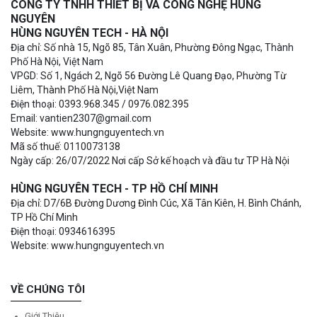
CÔNG TY TNHH THIẾT BỊ VÀ CÔNG NGHỆ HÙNG
NGUYÊN
HÙNG NGUYÊN TECH - HÀ NỘI
Địa chỉ: Số nhà 15, Ngõ 85, Tân Xuân, Phường Đông Ngạc, Thành
Phố Hà Nội, Việt Nam
VPGD: Số 1, Ngách 2, Ngõ 56 Đường Lê Quang Đạo, Phường Từ
Liêm, Thành Phố Hà Nội,Việt Nam
Điện thoại: 0393.968.345 / 0976.082.395
Email: vantien2307@gmail.com
Website: www.hungnguyentech.vn
Mã số thuế: 0110073138
Ngày cấp: 26/07/2022 Nơi cấp Sở kế hoạch và đầu tư TP Hà Nội
HÙNG NGUYÊN TECH - TP HỒ CHÍ MINH
Địa chỉ: D7/6B Đường Dương Đình Cúc, Xã Tân Kiên, H. Bình Chánh,
TP Hồ Chí Minh
Điện thoại: 0934616395
Website: www.hungnguyentech.vn
VỀ CHÚNG TÔI
Giới Thiệu