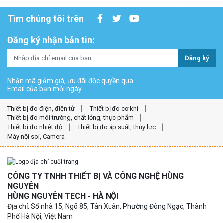
Tìm chúng tôi trên
Đăng ký nhận bản tin:
Đăng ký
Nhận mã giảm giá, ưu đãi độc quyền qua
Email của bạn mỗi ngày.
Thiết bị đo điện, điện tử
Thiết bị đo cơ khí
Thiết bị đo môi trường, chất lỏng, thực phẩm
Thiết bị đo nhiệt độ
Thiết bị đo áp suất, thủy lực
Máy nội soi, Camera
CÔNG TY TNHH THIẾT BỊ VÀ CÔNG NGHỆ HÙNG
NGUYÊN
HÙNG NGUYÊN TECH - HÀ NỘI
Địa chỉ: Số nhà 15, Ngõ 85, Tân Xuân, Phường Đông Ngạc, Thành
Phố Hà Nội, Việt Nam