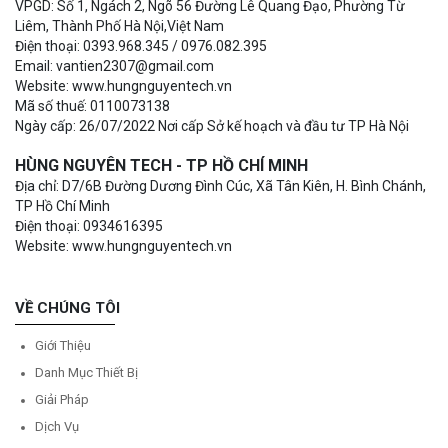
VPGD: Số 1, Ngách 2, Ngõ 56 Đường Lê Quang Đạo, Phường Từ
Liêm, Thành Phố Hà Nội,Việt Nam
Điện thoại: 0393.968.345 / 0976.082.395
Email: vantien2307@gmail.com
Website: www.hungnguyentech.vn
Mã số thuế: 0110073138
Ngày cấp: 26/07/2022 Nơi cấp Sở kế hoạch và đầu tư TP Hà Nội
HÙNG NGUYÊN TECH - TP HỒ CHÍ MINH
Địa chỉ: D7/6B Đường Dương Đình Cúc, Xã Tân Kiên, H. Bình Chánh,
TP Hồ Chí Minh
Điện thoại: 0934616395
Website: www.hungnguyentech.vn
VỀ CHÚNG TÔI
Giới Thiệu
Danh Mục Thiết Bị
Giải Pháp
Dịch Vụ