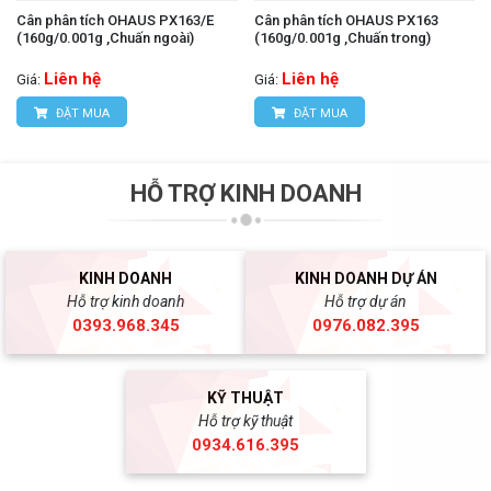
Cân phân tích OHAUS PX163/E
Cân phân tích OHAUS PX163
(160g/0.001g ,Chuấn ngoài)
(160g/0.001g ,Chuấn trong)
Liên hệ
Liên hệ
Giá:
Giá:
ĐẶT MUA
ĐẶT MUA
HỖ TRỢ KINH DOANH
KINH DOANH
KINH DOANH DỰ ÁN
Hỗ trợ kinh doanh
Hỗ trợ dự án
0393.968.345
0976.082.395
KỸ THUẬT
Hỗ trợ kỹ thuật
0934.616.395