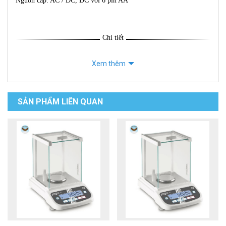
Nguồn cấp: AC / DC, DC với 6 pin AA
Chi tiết
Xem thêm
SẢN PHẨM LIÊN QUAN