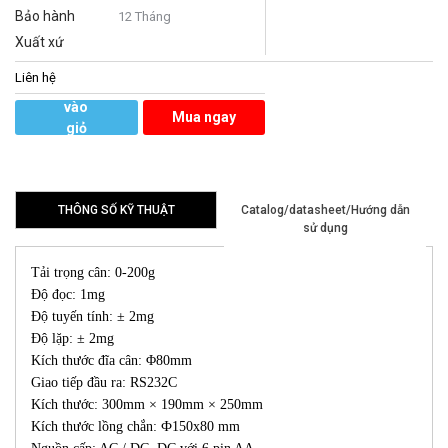
Bảo hành
12 Tháng
Xuất xứ
Liên hệ
Thêm
vào
Mua ngay
giỏ
hàng
THÔNG SỐ KỸ THUẬT
Catalog/datasheet/Hướng dẫn
sử dụng
Tải trọng cân: 0-200g
Độ đọc: 1mg
Độ tuyến tính: ± 2mg
Độ lặp: ± 2mg
Kích thước đĩa cân: Φ80mm
Giao tiếp đầu ra: RS232C
Kích thước: 300mm × 190mm × 250mm
Kích thước lồng chắn: Ф150x80 mm