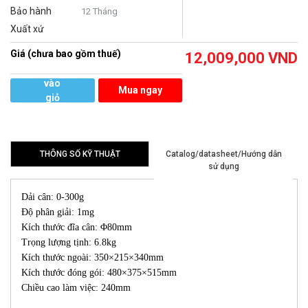
Bảo hành
12 Tháng
Xuất xứ
Giá (chưa bao gồm thuế)
12,009,000
VND
Thêm
vào
Mua ngay
giỏ
hàng
THÔNG SỐ KỸ THUẬT
Catalog/datasheet/Hướng dẫn
sử dụng
Dải cân: 0-300g
Độ phân giải: 1mg
Kích thước đĩa cân: Φ80mm
Trọng lượng tịnh: 6.8kg
Kích thước ngoài: 350×215×340mm
Kích thước đóng gói: 480×375×515mm
Chiều cao làm việc: 240mm