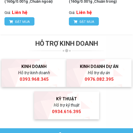
(160g/0.001g ,Chuấn ngoài)
(160g/0.001g ,Chuấn trong)
Liên hệ
Liên hệ
Giá:
Giá:
ĐẶT MUA
ĐẶT MUA
HỖ TRỢ KINH DOANH
KINH DOANH
KINH DOANH DỰ ÁN
Hỗ trợ kinh doanh
Hỗ trợ dự án
0393.968.345
0976.082.395
KỸ THUẬT
Hỗ trợ kỹ thuật
0934.616.395