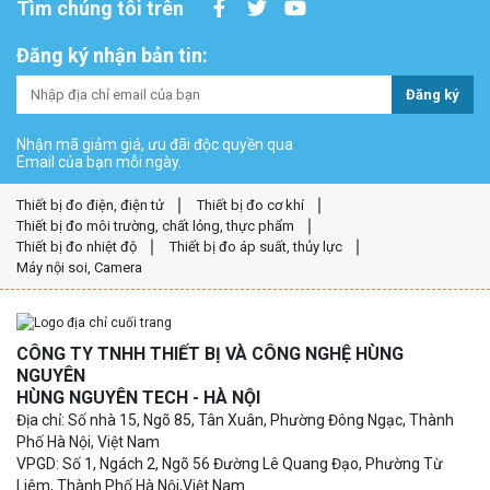
Tìm chúng tôi trên
Đăng ký nhận bản tin:
Đăng ký
Nhận mã giảm giá, ưu đãi độc quyền qua
Email của bạn mỗi ngày.
Thiết bị đo điện, điện tử
Thiết bị đo cơ khí
Thiết bị đo môi trường, chất lỏng, thực phẩm
Thiết bị đo nhiệt độ
Thiết bị đo áp suất, thủy lực
Máy nội soi, Camera
CÔNG TY TNHH THIẾT BỊ VÀ CÔNG NGHỆ HÙNG
NGUYÊN
HÙNG NGUYÊN TECH - HÀ NỘI
Địa chỉ: Số nhà 15, Ngõ 85, Tân Xuân, Phường Đông Ngạc, Thành
Phố Hà Nội, Việt Nam
VPGD: Số 1, Ngách 2, Ngõ 56 Đường Lê Quang Đạo, Phường Từ
Liêm, Thành Phố Hà Nội,Việt Nam