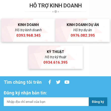
HỖ TRỢ KINH DOANH
KINH DOANH
KINH DOANH DỰ ÁN
Hỗ trợ kinh doanh
Hỗ trợ dự án
0393.968.345
0976.082.395
KỸ THUẬT
Hỗ trợ kỹ thuật
0934.616.395
Tìm chúng tôi trên
Đăng ký nhận bản tin:
Đăng ký