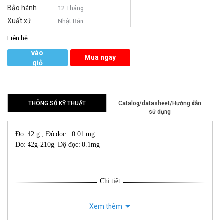
Bảo hành
12 Tháng
Xuất xứ
Nhật Bản
Liên hệ
Thêm
vào
Mua ngay
giỏ
hàng
THÔNG SỐ KỸ THUẬT
Catalog/datasheet/Hướng dẫn
sử dụng
Đo: 42 g ; Độ đọc: 0.01 mg
Đo: 42g-210g; Độ đọc: 0.1mg
Chi tiết
Xem thêm