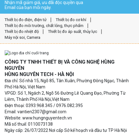
Nhận mã giảm giá, ưu đãi độc quyền qua
Email của bạn mỗi ngày.
Thiết bị đo điện, điện tử
Thiết bị đo cơ khí
Thiết bị đo môi trường, chất lỏng, thực phẩm
Thiết bị đo nhiệt độ
Thiết bị đo áp suất, thủy lực
Máy nội soi, Camera
CÔNG TY TNHH THIẾT BỊ VÀ CÔNG NGHỆ HÙNG
NGUYÊN
HÙNG NGUYÊN TECH - HÀ NỘI
Địa chỉ: Số nhà 15, Ngõ 85, Tân Xuân, Phường Đông Ngạc, Thành
Phố Hà Nội, Việt Nam
VPGD: Số 1, Ngách 2, Ngõ 56 Đường Lê Quang Đạo, Phường Từ
Liêm, Thành Phố Hà Nội,Việt Nam
Điện thoại: 0393.968.345 / 0976.082.395
Email: vantien2307@gmail.com
Website: www.hungnguyentech.vn
Mã số thuế: 0110073138
Ngày cấp: 26/07/2022 Nơi cấp Sở kế hoạch và đầu tư TP Hà Nội