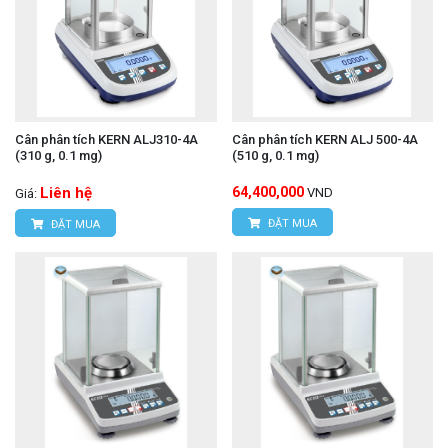
Cân phân tích KERN ALJ310-4A
Cân phân tích KERN ALJ 500-4A
(310 g, 0.1 mg)
(510 g, 0.1 mg)
Liên hệ
64,400,000
VND
Giá:
ĐẶT MUA
ĐẶT MUA